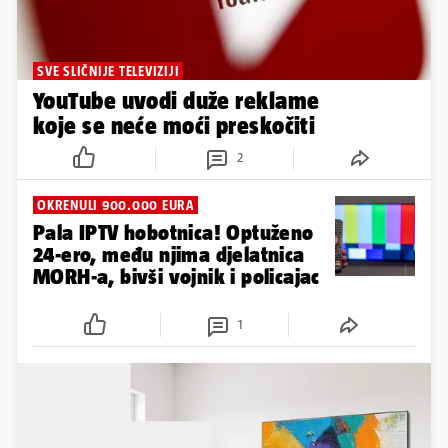
SVE SLIČNIJE TELEVIZIJI
YouTube uvodi duže reklame
koje se neće moći preskočiti
2
OKRENULI 900.000 EURA
Pala IPTV hobotnica! Optuženo
24-ero, među njima djelatnica
MORH-a, bivši vojnik i policajac
1