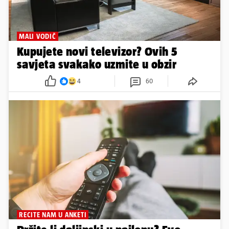
MALI VODIČ
Kupujete novi televizor? Ovih 5
savjeta svakako uzmite u obzir
4
60
RECITE NAM U ANKETI