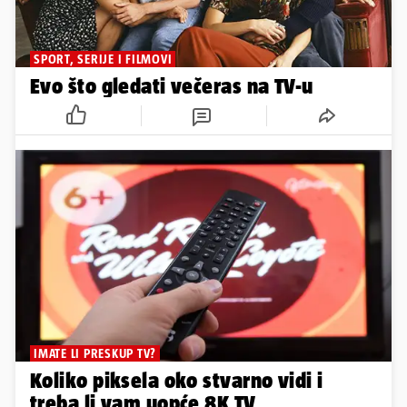
SPORT, SERIJE I FILMOVI
Evo što gledati večeras na TV-u
IMATE LI PRESKUP TV?
Koliko piksela oko stvarno vidi i
treba li vam uopće 8K TV