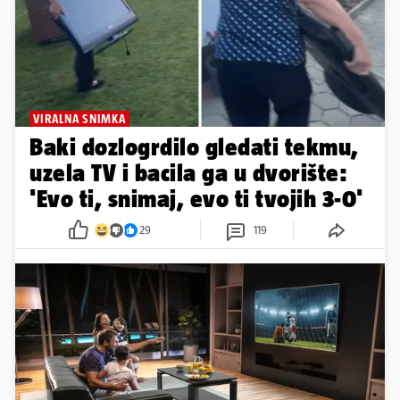
VIRALNA SNIMKA
Baki dozlogrdilo gledati tekmu,
uzela TV i bacila ga u dvorište:
'Evo ti, snimaj, evo ti tvojih 3-0'
29
119