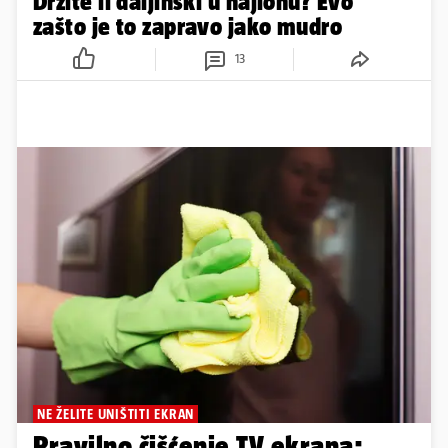
Držite li daljinski u najlonu? Evo
zašto je to zapravo jako mudro
13
NE ŽELITE UNIŠTITI EKRAN
Pravilno čišćenje TV ekrana: