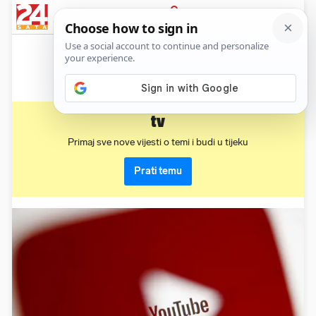
News
Show
Sport
Life&style
Video
Express
PRIJAVA
tv
Primaj sve nove vijesti o temi i budi u tijeku
Prati temu