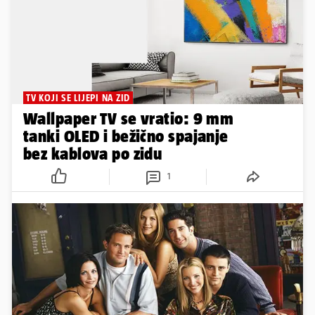
TV KOJI SE LIJEPI NA ZID
Wallpaper TV se vratio: 9 mm
tanki OLED i bežično spajanje
bez kablova po zidu
1