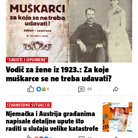
'SAVJETI I OPOMENE'
Vodič za žene iz 1923.: Za koje
muškarce se ne treba udavati?
4
69
IZVANREDNE SITUACIJE
Njemačka i Austrija građanima
napisale detaljne upute što
raditi u slučaju velike katastrofe