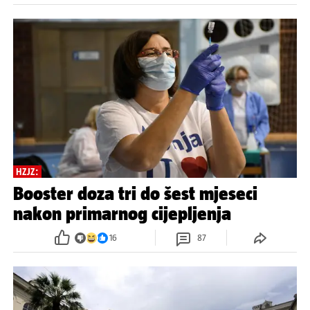
HZJZ:
Booster doza tri do šest mjeseci
nakon primarnog cijepljenja
16
87