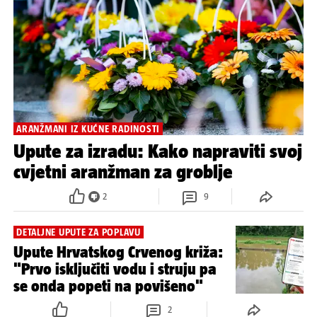
ARANŽMANI IZ KUĆNE RADINOSTI
Upute za izradu: Kako napraviti svoj
cvjetni aranžman za groblje
2
9
DETALJNE UPUTE ZA POPLAVU
Upute Hrvatskog Crvenog križa:
"Prvo isključiti vodu i struju pa
se onda popeti na povišeno"
2