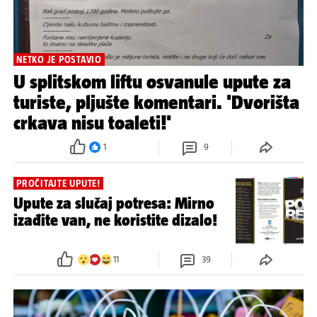
NETKO JE POSTAVIO
U splitskom liftu osvanule upute za
turiste, pljušte komentari. 'Dvorišta
crkava nisu toaleti!'
1
9
PROČITAJTE UPUTE!
Upute za slučaj potresa: Mirno
izađite van, ne koristite dizalo!
11
39