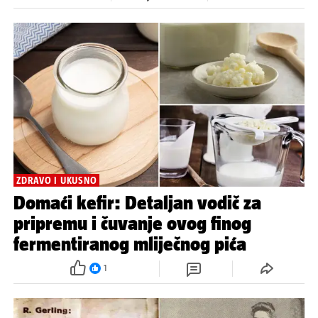
ZDRAVO I UKUSNO
Domaći kefir: Detaljan vodič za
pripremu i čuvanje ovog finog
fermentiranog mliječnog pića
1