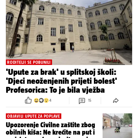
RODITELJI SE POBUNILI
'Upute za brak' u splitskoj školi:
'Djeci neoženjenih prijeti bolest'
Profesorica: To je bila vježba
4
15
OBJAVILI UPUTE ZA POPLAVE
Upozorenje Civilne zaštite zbog
obilnih kiša: Ne krećite na put i