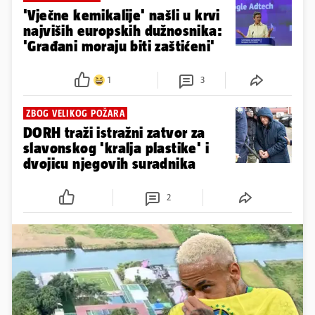
'Vječne kemikalije' našli u krvi
najviših europskih dužnosnika:
'Građani moraju biti zaštićeni'
1
3
ZBOG VELIKOG POŽARA
DORH traži istražni zatvor za
slavonskog 'kralja plastike' i
dvojicu njegovih suradnika
2