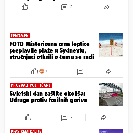
2
FENOMEN
FOTO Misteriozne crne loptice
preplavile plaže u Sydneyju,
stručnjaci otkrili o čemu se radi
1
PROZVALI POLITIČARE
Svjetski dan zaštite okoliša:
Udruge protiv fosilnih goriva
2
PFAS KEMIKALIJE