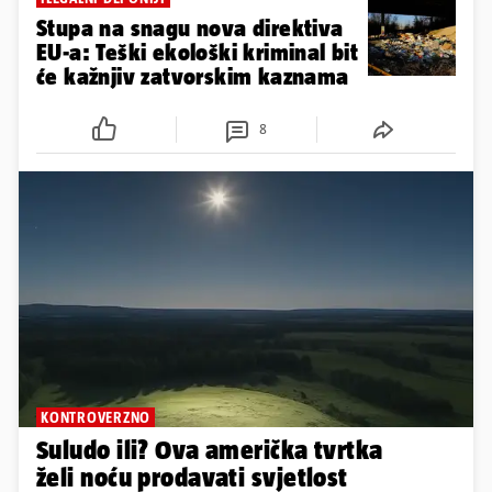
Stupa na snagu nova direktiva
EU-a: Teški ekološki kriminal bit
će kažnjiv zatvorskim kaznama
8
KONTROVERZNO
Suludo ili? Ova američka tvrtka
želi noću prodavati svjetlost