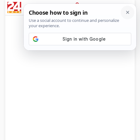
News
Show
Sport
Life&style
Video
Express
PRIJAVA