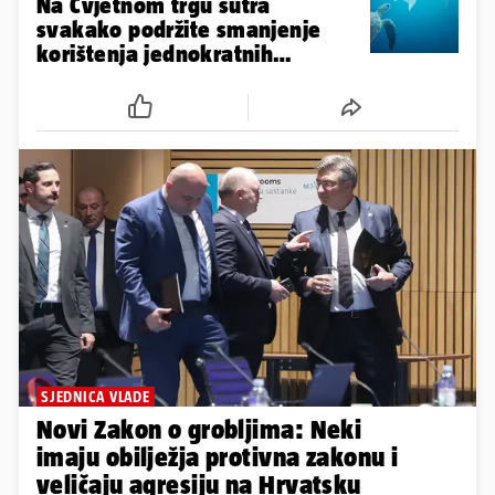
Na Cvjetnom trgu sutra
svakako podržite smanjenje
korištenja jednokratnih
plastičnih vrećica
SJEDNICA VLADE
Novi Zakon o grobljima: Neki
imaju obilježja protivna zakonu i
veličaju agresiju na Hrvatsku