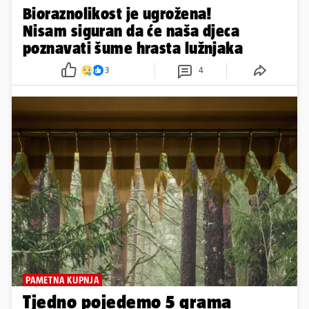
Bioraznolikost je ugrožena!
Nisam siguran da će naša djeca
poznavati šume hrasta lužnjaka
3
4
PAMETNA KUPNJA
Tjedno pojedemo 5 grama