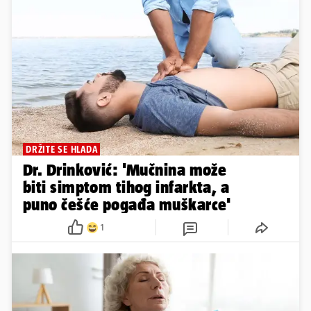
DRŽITE SE HLADA
Dr. Drinković: 'Mučnina može
biti simptom tihog infarkta, a
puno češće pogađa muškarce'
1