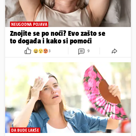
NEUGODNA POJAVA
Znojite se po noći? Evo zašto se
to događa i kako si pomoći
3
9
DA BUDE LAKŠE