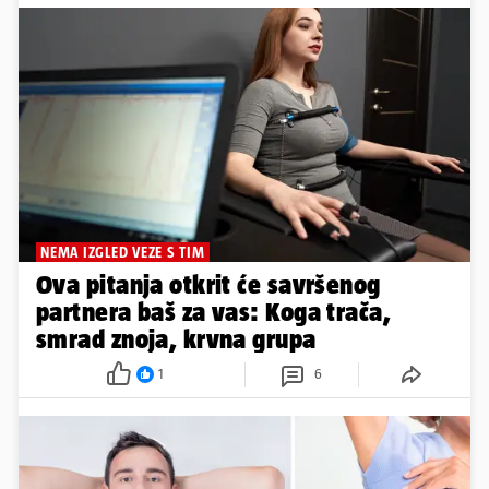
NEMA IZGLED VEZE S TIM
Ova pitanja otkrit će savršenog
partnera baš za vas: Koga trača,
smrad znoja, krvna grupa
1
6