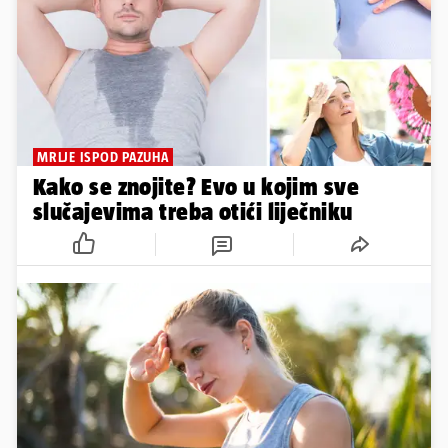
MRLJE ISPOD PAZUHA
Kako se znojite? Evo u kojim sve
slučajevima treba otići liječniku