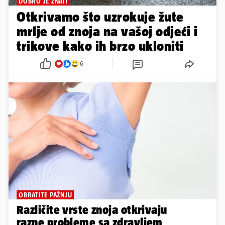
DOBRO JE ZNATI
Otkrivamo što uzrokuje žute
mrlje od znoja na vašoj odjeći i
trikove kako ih brzo ukloniti
6
OBRATITE PAŽNJU
Različite vrste znoja otkrivaju
razne probleme sa zdravljem