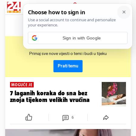
News
Show
Sport
Life&style
Video
Express
PRIJAVA
znojenje
Primaj sve nove vijesti o temi i budi u tijeku
Prati temu
MOGUĆE JE
7 laganih koraka do sna bez
znoja tijekom velikih vrućina
6