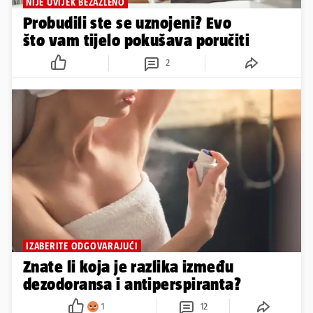
NIJE UVIJEK BEZAZLENO
Probudili ste se uznojeni? Evo
što vam tijelo pokušava poručiti
2
IZABERITE ODGOVARAJUĆI
Znate li koja je razlika između
dezodoransa i antiperspiranta?
1
12