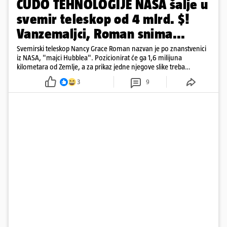
ČUDO TEHNOLOGIJE NASA šalje u
svemir teleskop od 4 mlrd. $!
Vanzemaljci, Roman snima...
Svemirski teleskop Nancy Grace Roman nazvan je po znanstvenici
iz NASA, "majci Hubblea". Pozicionirat će ga 1,6 milijuna
kilometara od Zemlje, a za prikaz jedne njegove slike treba
500.000 4K televizora
3
9