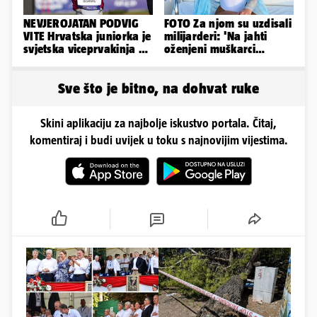
NEVJEROJATAN PODVIG
FOTO Za njom su uzdisali
VITE Hrvatska juniorka je
milijarderi: 'Na jahti
svjetska viceprvakinja u
oženjeni muškarci
bacanju koplja!
zaborave na pravila'
Sve što je bitno, na dohvat ruke
Skini aplikaciju za najbolje iskustvo portala. Čitaj,
komentiraj i budi uvijek u toku s najnovijim vijestima.