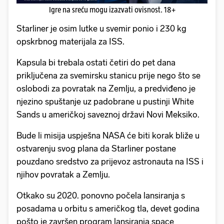
Igre na sreću mogu izazvati ovisnost. 18+
Starliner je osim lutke u svemir ponio i 230 kg
opskrbnog materijala za ISS.
Kapsula bi trebala ostati četiri do pet dana
priključena za svemirsku stanicu prije nego što se
oslobodi za povratak na Zemlju, a predviđeno je
njezino spuštanje uz padobrane u pustinji White
Sands u američkoj saveznoj državi Novi Meksiko.
Bude li misija uspješna NASA će biti korak bliže u
ostvarenju svog plana da Starliner postane
pouzdano sredstvo za prijevoz astronauta na ISS i
njihov povratak a Zemlju.
Otkako su 2020. ponovno počela lansiranja s
posadama u orbitu s američkog tla, devet godina
pošto je završen program lansiranja space