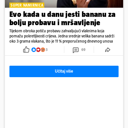
SUPER NAMIRNICA
Evo kada u danu jesti bananu za
bolju probavu i mršavljenje
Tijekom obroka potiču probavu zahvaljujući vlaknima koja
pomažu pokretljivosti crijeva. Jedna srednje velika banana sadrži
oko 3 grama vlakana, što je 11 % preporučenog dnevnog unosa
3
69
Učitaj više