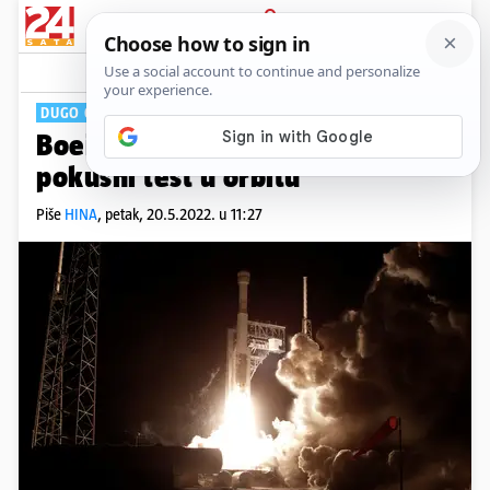
PRIJAVA
Tech
Komentari
0
DUGO GA SE OČEKIVALO
Boeing Starliner su lansirali na
pokusni test u orbitu
Piše
HINA
,
petak, 20.5.2022. u 11:27