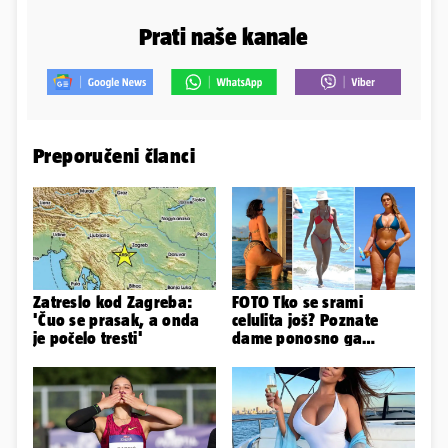
Prati naše kanale
Preporučeni članci
Zatreslo kod Zagreba:
FOTO Tko se srami
'Čuo se prasak, a onda
celulita još? Poznate
je počelo tresti'
dame ponosno ga
pokazuju pa slave svoje
obline