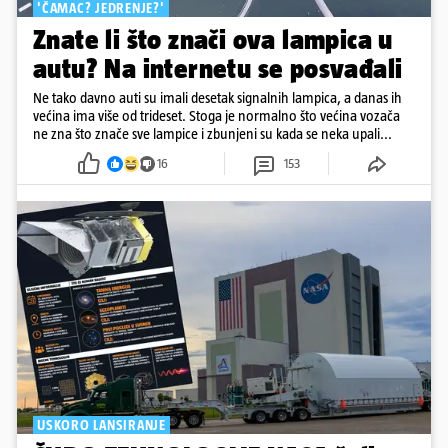
'ČAMAC? JEDRENJE?'
Znate li što znači ova lampica u
autu? Na internetu se posvađali
Ne tako davno auti su imali desetak signalnih lampica, a danas ih
većina ima više od trideset. Stoga je normalno što većina vozača
ne zna što znače sve lampice i zbunjeni su kada se neka upali...
16
153
USKORO LANSIRANJE