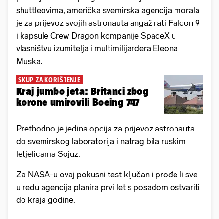
shuttleovima, američka svemirska agencija morala
je za prijevoz svojih astronauta angažirati Falcon 9
i kapsule Crew Dragon kompanije SpaceX u
vlasništvu izumitelja i multimilijardera Eleona
Muska.
SKUP ZA KORIŠTENJE
Kraj jumbo jeta: Britanci zbog
korone umirovili Boeing 747
Prethodno je jedina opcija za prijevoz astronauta
do svemirskog laboratorija i natrag bila ruskim
letjelicama Sojuz.
Za NASA-u ovaj pokusni test ključan i prođe li sve
u redu agencija planira prvi let s posadom ostvariti
do kraja godine.