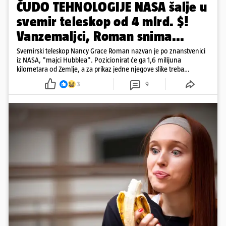
ČUDO TEHNOLOGIJE NASA šalje u
svemir teleskop od 4 mlrd. $!
Vanzemaljci, Roman snima...
Svemirski teleskop Nancy Grace Roman nazvan je po znanstvenici
iz NASA, "majci Hubblea". Pozicionirat će ga 1,6 milijuna
kilometara od Zemlje, a za prikaz jedne njegove slike treba
500.000 4K televizora
3
9