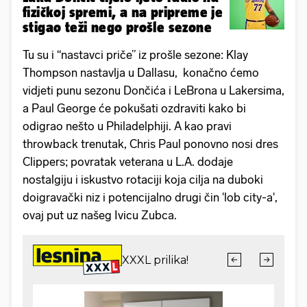
fizičkoj spremi, a na pripreme je
stigao teži nego prošle sezone
Tu su i “nastavci priče” iz prošle sezone: Klay
Thompson nastavlja u Dallasu, konačno ćemo
vidjeti punu sezonu Dončića i LeBrona u Lakersima,
a Paul George će pokušati ozdraviti kako bi
odigrao nešto u Philadelphiji. A kao pravi
throwback trenutak, Chris Paul ponovno nosi dres
Clippers; povratak veterana u L.A. dodaje
nostalgiju i iskustvo rotaciji koja cilja na duboki
doigravački niz i potencijalno drugi čin 'lob city-a',
ovaj put uz našeg Ivicu Zubca.