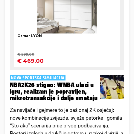
NOVA SPORTSKA SIMULACIJA
NBA2K26 stigao: WNBA ulazi u
igru, realizam je popravljen,
mikrotransakcije i dalje smetaju
Za navijače i gejmere to je baš onaj 2K osjećaj:
nove kombinacije zvijezda, svježe petorke i gomila
“što ako” scenarija prije prvog podbacivanja.
Rosteri izgledaju drukčije gotovo u svakoj diviziji, a