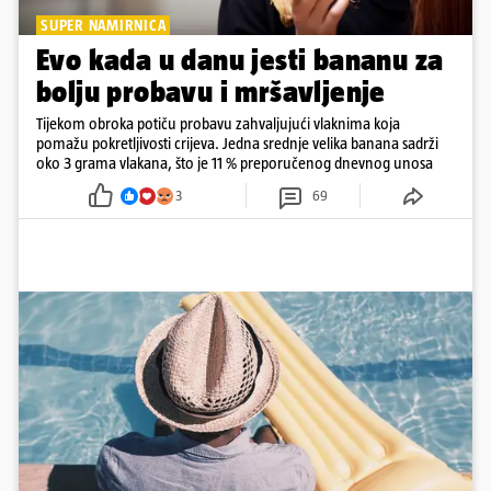
SUPER NAMIRNICA
Evo kada u danu jesti bananu za
bolju probavu i mršavljenje
Tijekom obroka potiču probavu zahvaljujući vlaknima koja
pomažu pokretljivosti crijeva. Jedna srednje velika banana sadrži
oko 3 grama vlakana, što je 11 % preporučenog dnevnog unosa
3
69