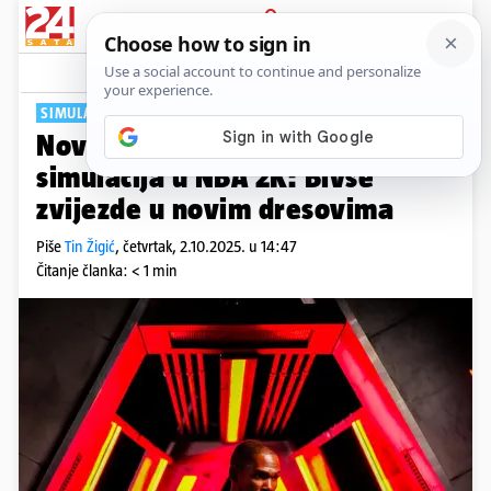
PRIJAVA
Tech
Komentari
0
SIMULACIJA ILI STVARNOST?
Nova NBA sezona izgleda kao
simulacija u NBA 2K: Bivše
zvijezde u novim dresovima
Piše
Tin Žigić
,
četvrtak, 2.10.2025. u 14:47
Čitanje članka: < 1 min