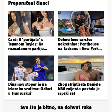
Preporučeni članci
Cardi B 'partijala' s
Đokovićevo carstvo
Teyanom Taylor: Na
nekretnina: Penthouse
razuzdanom partiju
na Jadranu i New Yorku,
pokazala je bradavice i
španjolska vila, hoteli...
guzu
Dinamov stoper je na
Zbog striptizete Daniele
izlaznim vratima: Odlazi
NBA zvijezda postala je
u Francusku?
srpski zet
Sve što je bitno, na dohvat ruke