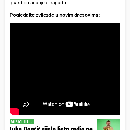
guard pojačanje u napadu.
Pogledajte zvijezde u novim dresovima:
MIŠIĆI ILI...
Luka Dončić cijelo ljeto radio na