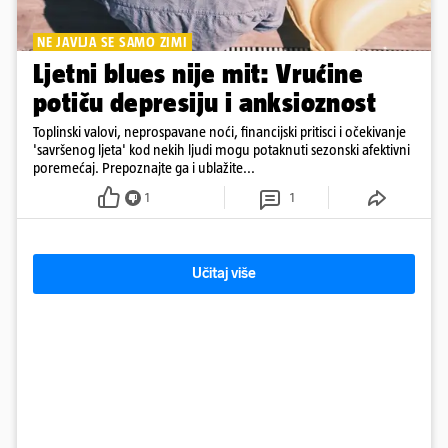
NE JAVLJA SE SAMO ZIMI
Ljetni blues nije mit: Vrućine
potiču depresiju i anksioznost
Toplinski valovi, neprospavane noći, financijski pritisci i očekivanje
'savršenog ljeta' kod nekih ljudi mogu potaknuti sezonski afektivni
poremećaj. Prepoznajte ga i ublažite...
1
1
Učitaj više