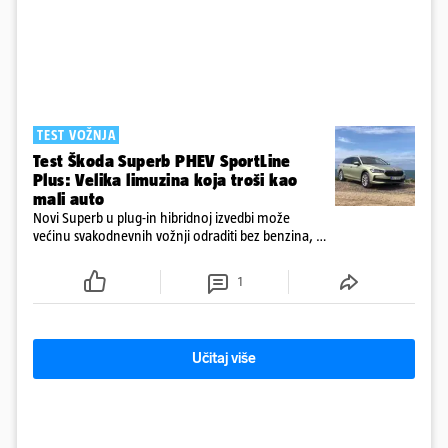
TEST VOŽNJA
Test Škoda Superb PHEV SportLine
Plus: Velika limuzina koja troši kao
mali auto
Novi Superb u plug-in hibridnoj izvedbi može
većinu svakodnevnih vožnji odraditi bez benzina, a
s praznom baterijom ostaje iznenađujuće štedljiv
1
Učitaj više