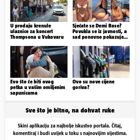
U prodaju krenule
Sjećate se Demi Rose?
ulaznice za koncert
Povukla se iz javnosti, a
Thompsona u Vukovaru
sad ponovno pokazuje
obline. Ovako izgleda
Evo što će biti ovog
Ovo su nove cijene
petka u vašim omiljenim
goriva?
sapunicama
Sve što je bitno, na dohvat ruke
Skini aplikaciju za najbolje iskustvo portala. Čitaj,
komentiraj i budi uvijek u toku s najnovijim vijestima.