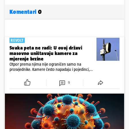
Komentari
0
REVOLT
Svaka peta ne radi: U ovoj državi
masovno uništavaju kamere za
mjerenje brzine
Otpor prema njima nije ograničen samo na
prosvjednike. Kamere često napadaju i pojedinci,
ponekad iz vrlo osobnih razloga.
9