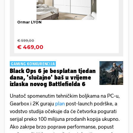
GAMING KONKURENCIJA
Black Ops 6 je besplatan tjedan
dana, 'slučajno' baš u vrijeme
izlaska novog Battlefielda 6
Unatoč spomenutim tehničkim boljkama na PC-u,
Gearbox i 2K guraju
plan
post-launch podrške, a
vodstvo studija očekuje da će četvorka pogurati
serijal preko 100 milijuna prodanih kopija ukupno.
Ako zakrpe brzo poprave performanse, popust