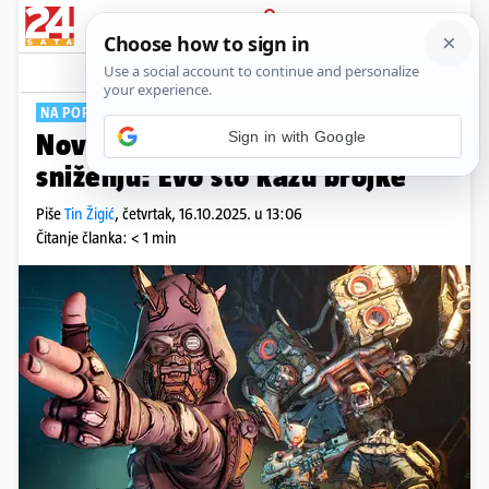
PRIJAVA
Tech
Komentari
0
NA POPUSTU
Sign in with Google
Novi Borderlands 4 već je na
sniženju: Evo što kažu brojke
Piše
Tin Žigić
,
četvrtak, 16.10.2025. u 13:06
Čitanje članka: < 1 min