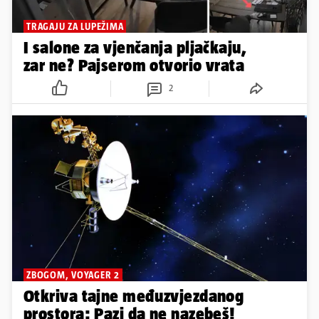
TRAGAJU ZA LUPEŽIMA
I salone za vjenčanja pljačkaju,
zar ne? Pajserom otvorio vrata
2
ZBOGOM, VOYAGER 2
Otkriva tajne međuzvjezdanog
prostora: Pazi da ne nazebeš!