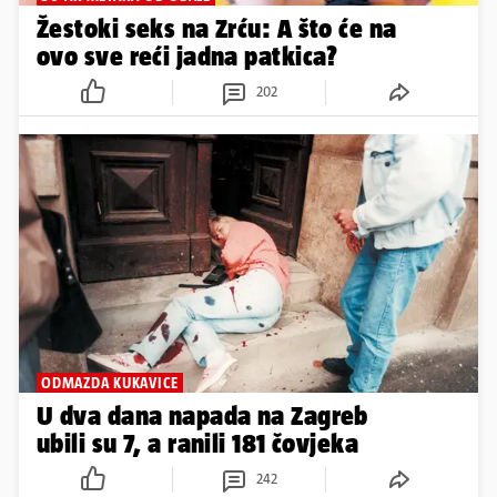
Žestoki seks na Zrću: A što će na
ovo sve reći jadna patkica?
202
ODMAZDA KUKAVICE
U dva dana napada na Zagreb
ubili su 7, a ranili 181 čovjeka
242