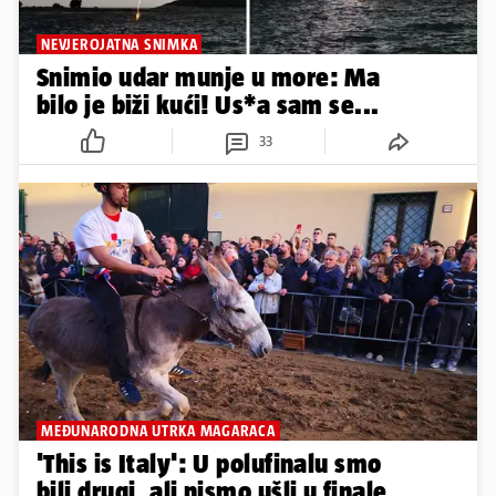
NEVJEROJATNA SNIMKA
Snimio udar munje u more: Ma
bilo je biži kući! Us*a sam se...
33
MEĐUNARODNA UTRKA MAGARACA
'This is Italy': U polufinalu smo
bili drugi, ali nismo ušli u finale