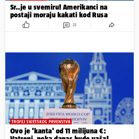
Sr..je u svemiru! Amerikanci na
postaji moraju kakati kod Rusa
25
TROFEJ SVJETSKOG PRVENSTVA
Ovo je 'kanta' od 11 milijuna €:
Vatreni, neka danas bude vaša!