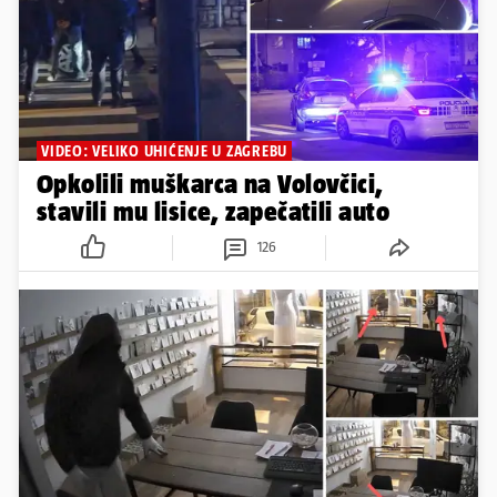
VIDEO: VELIKO UHIĆENJE U ZAGREBU
Opkolili muškarca na Volovčici,
stavili mu lisice, zapečatili auto
126