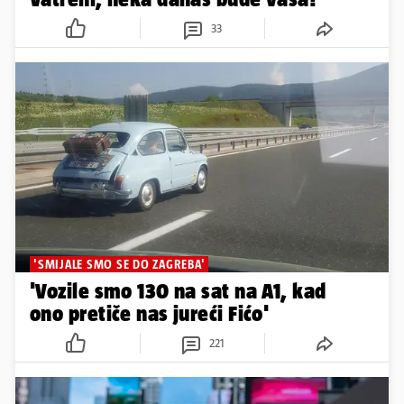
33
'SMIJALE SMO SE DO ZAGREBA'
'Vozile smo 130 na sat na A1, kad
ono pretiče nas jureći Fićo'
221