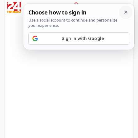
News
Show
Sport
Life&style
Video
Express
PRIJAVA