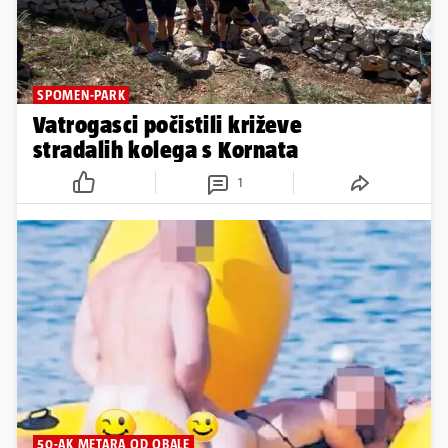
SPOMEN-PARK
Vatrogasci počistili križeve
stradalih kolega s Kornata
1
50-AK METARA OD OBALE