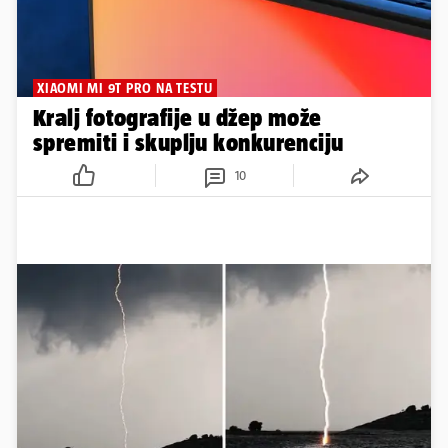
XIAOMI MI 9T PRO NA TESTU
Kralj fotografije u džep može
spremiti i skuplju konkurenciju
10