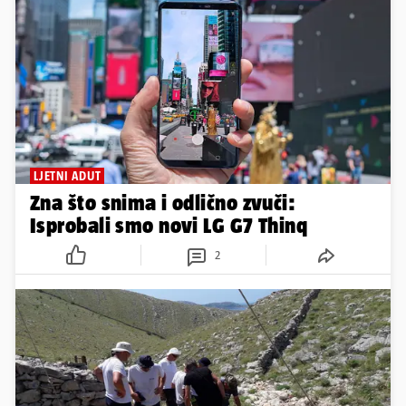
LJETNI ADUT
Zna što snima i odlično zvuči:
Isprobali smo novi LG G7 Thinq
2