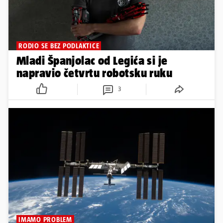
RODIO SE BEZ PODLAKTICE
Mladi Španjolac od Legića si je
napravio četvrtu robotsku ruku
3
IMAMO PROBLEM