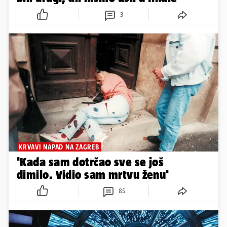
3
KRVAVI NAPAD NA ZAGREB
'Kada sam dotrčao sve se još
dimilo. Vidio sam mrtvu ženu'
85