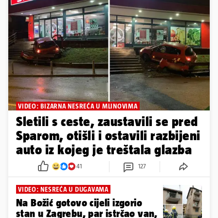
VIDEO: BIZARNA NESREĆA U MLINOVIMA
Sletili s ceste, zaustavili se pred
Sparom, otišli i ostavili razbijeni
auto iz kojeg je treštala glazba
41
127
VIDEO: NESREĆA U DUGAVAMA
Na Božić gotovo cijeli izgorio
stan u Zagrebu, par istrčao van,