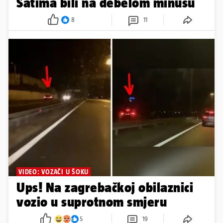
Satima bili na debelom minusu
8
11
VIDEO: VOZAČI U ŠOKU
Ups! Na zagrebačkoj obilaznici
vozio u suprotnom smjeru
5
19