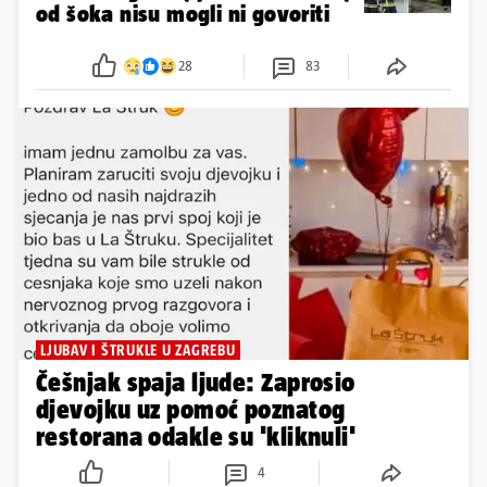
od šoka nisu mogli ni govoriti
28
83
LJUBAV I ŠTRUKLE U ZAGREBU
Češnjak spaja ljude: Zaprosio
djevojku uz pomoć poznatog
restorana odakle su 'kliknuli'
4