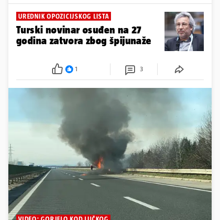
UREDNIK OPOZICIJSKOG LISTA
Turski novinar osuđen na 27
godina zatvora zbog špijunaže
1
3
VIDEO: GORJELO KOD LUČKOG