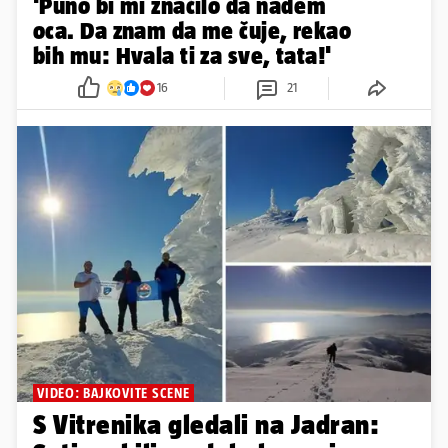
'Puno bi mi značilo da nađem
oca. Da znam da me čuje, rekao
bih mu: Hvala ti za sve, tata!'
16
21
VIDEO: BAJKOVITE SCENE
S Vitrenika gledali na Jadran: