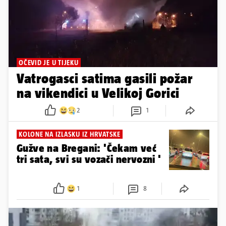
OČEVID JE U TIJEKU
Vatrogasci satima gasili požar
na vikendici u Velikoj Gorici
2
1
KOLONE NA IZLASKU IZ HRVATSKE
Gužve na Bregani: 'Čekam već
tri sata, svi su vozači nervozni '
1
8