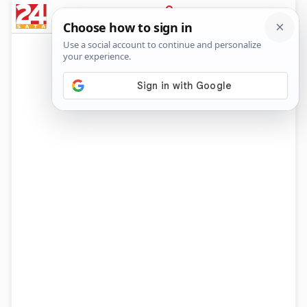
News
Show
Sport
Life&style
Video
Express
PRIJAVA