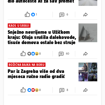
dio autoceste A1 za sav promet
1
6
KAOS U SRBIJI
Snježno nevrijeme u Užičkom
kraju: Oluja srušila dalekovode,
tisuće domova ostalo bez struje
8
40
BOŽIĆNA BAJKA NA BORU
Par iz Zagreba više od dva
mjeseca ručno radio gradić
8
8