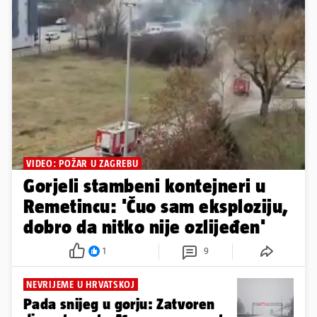
VIDEO: POŽAR U ZAGREBU
Gorjeli stambeni kontejneri u
Remetincu: 'Čuo sam eksploziju,
dobro da nitko nije ozlijeđen'
1
9
NEVRIJEME U HRVATSKOJ
Pada snijeg u gorju: Zatvoren