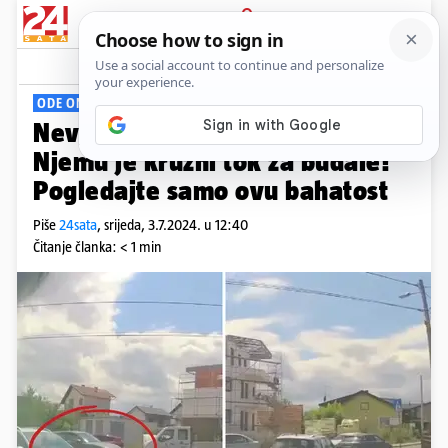
PRIJAVA
Viral
Komentari
8
ODE ON PRAVO...
Nevjerojatna snimka iz Sesveta:
Njemu je kružni tok za budale!
Pogledajte samo ovu bahatost
Piše
24sata
,
srijeda, 3.7.2024. u 12:40
Čitanje članka: < 1 min