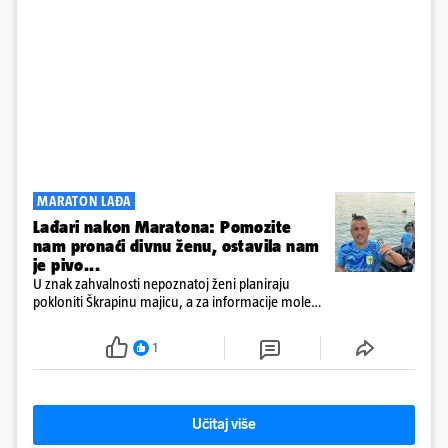
MARATON LAĐA
Lađari nakon Maratona: Pomozite
nam pronaći divnu ženu, ostavila nam
je pivo...
U znak zahvalnosti nepoznatoj ženi planiraju
pokloniti Škrapinu majicu, a za informacije mole
'sve do trećeg koljena'
1
Učitaj više