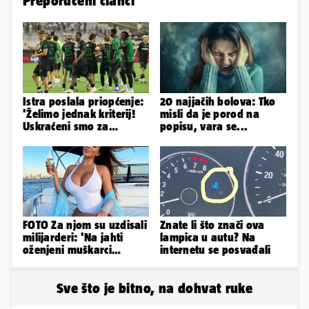
Preporučeni članci
Istra poslala priopćenje:
20 najjačih bolova: Tko
'Želimo jednak kriterij!
misli da je porod na
Uskraćeni smo za
popisu, vara se...
očigledan penal na
Poljudu'
FOTO Za njom su uzdisali
Znate li što znači ova
milijarderi: 'Na jahti
lampica u autu? Na
oženjeni muškarci
internetu se posvađali
zaborave na pravila'
Sve što je bitno, na dohvat ruke