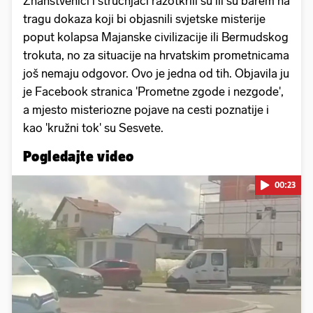
Znanstvenici i stručnjaci razotkrili su ili su barem na
tragu dokaza koji bi objasnili svjetske misterije
poput kolapsa Majanske civilizacije ili Bermudskog
trokuta, no za situacije na hrvatskim prometnicama
još nemaju odgovor. Ovo je jedna od tih. Objavila ju
je Facebook stranica 'Prometne zgode i nezgode',
a mjesto misteriozne pojave na cesti poznatije i
kao 'kružni tok' su Sesvete.
Pogledajte video
00:23
Pokretanje videa...