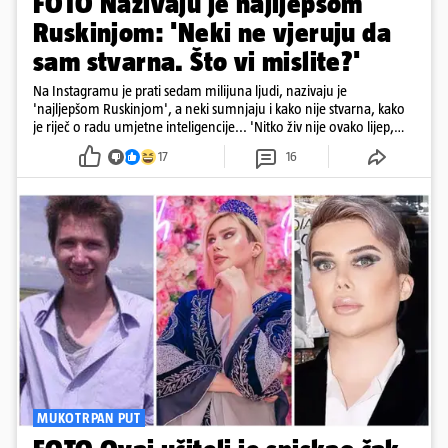
FOTO Nazivaju je najljepšom
Ruskinjom: 'Neki ne vjeruju da
sam stvarna. Što vi mislite?'
Na Instagramu je prati sedam milijuna ljudi, nazivaju je
'najljepšom Ruskinjom', a neki sumnjaju i kako nije stvarna, kako
je riječ o radu umjetne inteligencije... 'Nitko živ nije ovako lijep,
sigurno je AI', stoji u jednom komentaru pod njezinim
17
16
objavama...
MUKOTRPAN PUT