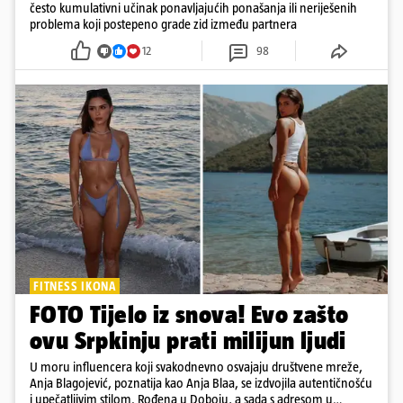
često kumulativni učinak ponavljajućih ponašanja ili neriješenih
problema koji postepeno grade zid između partnera
12
98
FITNESS IKONA
FOTO Tijelo iz snova! Evo zašto
ovu Srpkinju prati milijun ljudi
U moru influencera koji svakodnevno osvajaju društvene mreže,
Anja Blagojević, poznatija kao Anja Blaa, se izdvojila autentičnošću
i upečatljivim stilom. Rođena u Doboju, a sada s adresom u