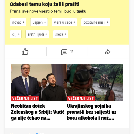
Odaberi temu koju želiš pratiti
Primaj sve nove vijesti o temi i budi u tijeku
novac
uspjeh
vjera u sebe
pozitivne misli
cilj
sretni ljudi
sreća
12