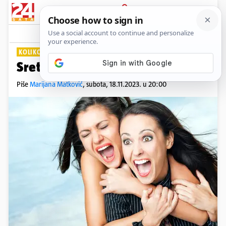
PRIJAVA
Lifestyle
Komentari
12
KOLIKO STE SRETNI?
Sretni ljudi
Piše
Marijana Matković
,
subota, 18.11.2023. u 20:00