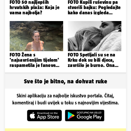
FOTO 50 najljepših
FOTO Kupili ruševinu pa
hrvatskih plaža: Koja je
stvorili bajku: Pogledajte
vama najbolja?
kako danas izgleda
dvorac u Zagorju
FOTO Žena s
FOTO Spetljali su se na
'najsavršenijim tijelom'
Krku dok su bili djeca,
raspametila je fanove
završilo je burno. Ona
zaigranim fotkama iz
sad želi 50 milijuna eura
plićaka
Sve što je bitno, na dohvat ruke
Skini aplikaciju za najbolje iskustvo portala. Čitaj,
komentiraj i budi uvijek u toku s najnovijim vijestima.