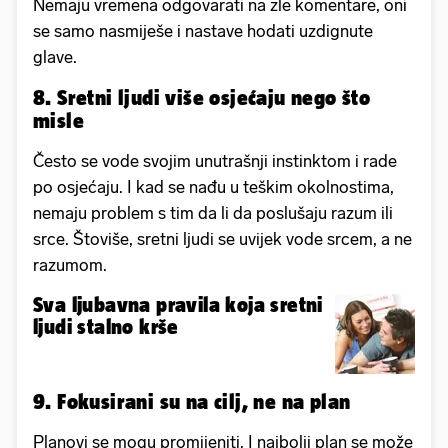
Nemaju vremena odgovarati na zle komentare, oni
se samo nasmiješe i nastave hodati uzdignute
glave.
8. Sretni ljudi više osjećaju nego što
misle
Često se vode svojim unutrašnji instinktom i rade
po osjećaju. I kad se nađu u teškim okolnostima,
nemaju problem s tim da li da poslušaju razum ili
srce. Štoviše, sretni ljudi se uvijek vode srcem, a ne
razumom.
Sva ljubavna pravila koja sretni
ljudi stalno krše
9. Fokusirani su na cilj, ne na plan
Planovi se mogu promijeniti. I najbolji plan se može