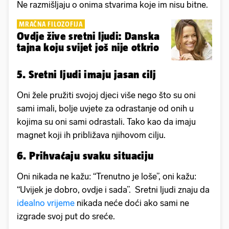
Ne razmišljaju o onima stvarima koje im nisu bitne.
MRAČNA FILOZOFIJA
Ovdje žive sretni ljudi: Danska
tajna koju svijet još nije otkrio
5. Sretni ljudi imaju jasan cilj
Oni žele pružiti svojoj djeci više nego što su oni
sami imali, bolje uvjete za odrastanje od onih u
kojima su oni sami odrastali. Tako kao da imaju
magnet koji ih približava njihovom cilju.
6. Prihvaćaju svaku situaciju
Oni nikada ne kažu: “Trenutno je loše”, oni kažu:
“Uvijek je dobro, ovdje i sada”. Sretni ljudi znaju da
idealno vrijeme
nikada neće doći ako sami ne
izgrade svoj put do sreće.