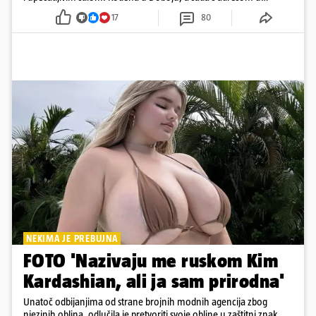
Dubaiju, Anja je spoj glamura, discipline i mladenačke energije
17
80
NEKIMA JE PREBUJNA
FOTO 'Nazivaju me ruskom Kim
Kardashian, ali ja sam prirodna'
Unatoč odbijanjima od strane brojnih modnih agencija zbog
njezinih oblina, odlučila je pretvoriti svoje obline u zaštitni znak,