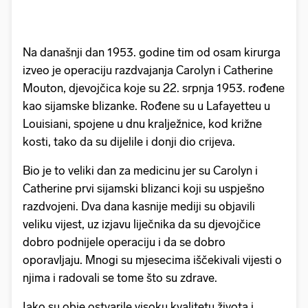
Na današnji dan 1953. godine tim od osam kirurga
izveo je operaciju razdvajanja Carolyn i Catherine
Mouton, djevojčica koje su 22. srpnja 1953. rođene
kao sijamske blizanke. Rođene su u Lafayetteu u
Louisiani, spojene u dnu kralježnice, kod križne
kosti, tako da su dijelile i donji dio crijeva.
Bio je to veliki dan za medicinu jer su Carolyn i
Catherine prvi sijamski blizanci koji su uspješno
razdvojeni. Dva dana kasnije mediji su objavili
veliku vijest, uz izjavu liječnika da su djevojčice
dobro podnijele operaciju i da se dobro
oporavljaju. Mnogi su mjesecima iščekivali vijesti o
njima i radovali se tome što su zdrave.
Iako su obje ostvarile visoku kvalitetu života i