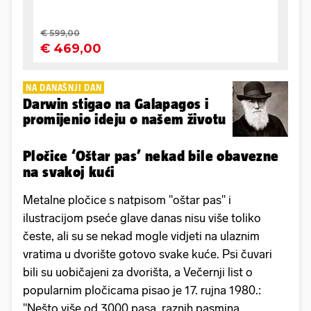
NA DANAŠNJI DAN
Darwin stigao na Galapagos i
promijenio ideju o našem životu
Pločice ‘Oštar pas’ nekad bile obavezne
na svakoj kući
Metalne pločice s
natpisom "oštar pas" i
ilustracijom pseće glave danas nisu više toliko
česte, ali su se nekad mogle vidjeti na ulaznim
vratima u dvorište gotovo svake kuće. Psi čuvari
bili su uobičajeni za dvorišta, a Večernji list o
popularnim pločicama pisao je 17. rujna 1980.:
"Nešto više od 3000 pasa, raznih pasmina,