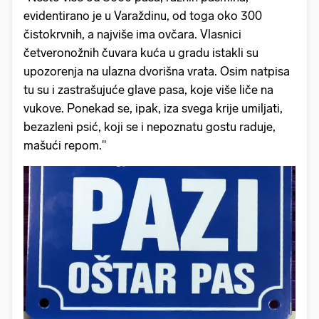
evidentirano je u Varaždinu, od toga oko 300
čistokrvnih, a najviše ima ovčara. Vlasnici
četveronožnih čuvara kuća u gradu istakli su
upozorenja na ulazna dvorišna vrata. Osim natpisa
tu su i zastrašujuće glave pasa, koje više liče na
vukove. Ponekad se, ipak, iza svega krije umiljati,
bezazleni psić, koji se i nepoznatu gostu raduje,
mašući repom."