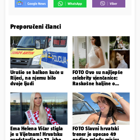
Preporučeni članci
Urušio se balkon kuće u
FOTO Ovo su najljepše
Rijeci, na njemu bilo
celebrity vjenčanice:
dvoje ljudi
Raskošne haljine o
kojima je pričao cijeli
svijet
Ema Helena Vičar stigla
FOTO Slavni hrvatski
je u Vijetnam! Hrvatsku
trener je upecao 49
predstavlja na 73. izboru
godina mlađu misicu