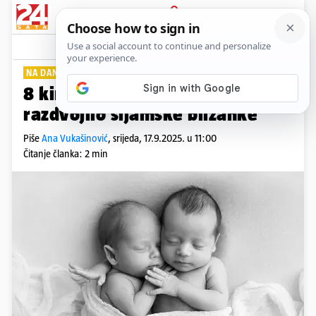
PRIJAVA
Lifestyle
Komentari
0
NA DANAŠNJI DAN
8 kirurga operacijom uspješno
razdvojilo sijamske blizanke
Piše
Ana Vukašinović
,
srijeda, 17.9.2025. u 11:00
Čitanje članka: 2 min