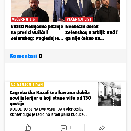
Komentari
0
NA DANAŠNJI DAN
Zagrebačka Kazališna kavana dobila
novi interijer u koji stane više od 130
gostiju
DOGODILO SE NA DANAŠNJI DAN Vjenceslav
Richter dugo je radio na izradi plana buduće
kavane, koji bi zadovoljio i investitora i ugostiteljske
poduzeće Mosor i želje Zagrepčana
1