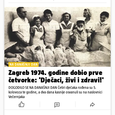
NA DANAŠNJI DAN
Zagreb 1974. godine dobio prve
četvorke: 'Dječaci, živi i zdravi!'
DOGODILO SE NA DANAŠNJI DAN Četiri dječaka rođena su 5.
kolovoza te godine, a dva dana kasnije osvanuli su na naslovnici
Večernjaka