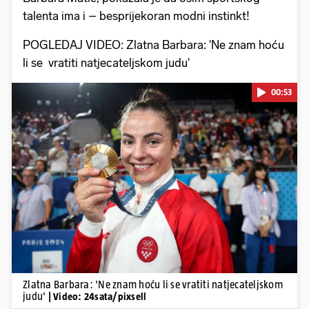
talenta ima i – besprijekoran modni instinkt!
POGLEDAJ VIDEO: Zlatna Barbara: 'Ne znam hoću
li se vratiti natjecateljskom judu'
00:53
Pokretanje videa...
Zlatna Barbara: 'Ne znam hoću li se vratiti natjecateljskom
judu'
| Video: 24sata/pixsell