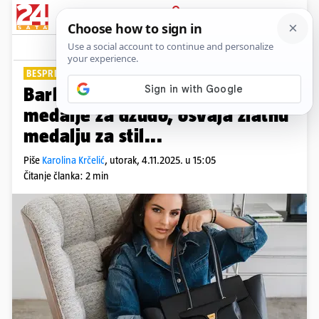
PRIJAVA
Lifestyle
Komentari
3
BESPRIJEKORNI KOMADI ODJEĆE
Barbara Matić osim Olimpijske
medalje za džudo, osvaja zlatnu
medalju za stil...
Piše
Karolina Krčelić
,
utorak, 4.11.2025. u 15:05
Čitanje članka: 2 min