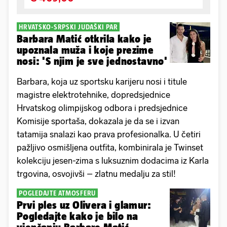
HRVATSKO-SRPSKI JUDAŠKI PAR
Barbara Matić otkrila kako je
upoznala muža i koje prezime
nosi: 'S njim je sve jednostavno'
Barbara, koja uz sportsku karijeru nosi i titule
magistre elektrotehnike, dopredsjednice
Hrvatskog olimpijskog odbora i predsjednice
Komisije sportaša, dokazala je da se i izvan
tatamija snalazi kao prava profesionalka. U četiri
pažljivo osmišljena outfita, kombinirala je Twinset
kolekciju jesen-zima s luksuznim dodacima iz Karla
trgovina, osvojivši – zlatnu medalju za stil!
POGLEDAJTE ATMOSFERU
Prvi ples uz Olivera i glamur:
Pogledajte kako je bilo na