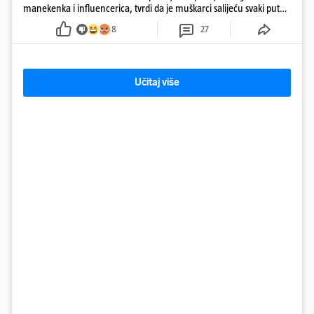
manekenka i influencerica, tvrdi da je muškarci salijeću svaki put
kad dođe na trening
8
27
Učitaj više