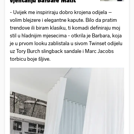
vjenčanju Barbare Matić
- Uvijek me inspiriraju dobro krojena odijela –
volim blejzere i elegantne kapute. Bilo da pratim
trendove ili biram klasiku, ti komadi definiraju moj
stil u hladnijim mjesecima - otkrila je Barbara, koja
je u prvom looku zablistala u sivom Twinset odijelu
uz Tory Burch slingback sandale i Marc Jacobs
torbicu boje šljive.