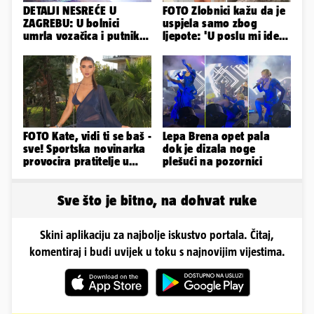
DETALJI NESREĆE U
FOTO Zlobnici kažu da je
ZAGREBU: U bolnici
uspjela samo zbog
umrla vozačica i putnik,
ljepote: 'U poslu mi ide
auto se u sudaru
jer imam strategiju'
prepolovio
FOTO Kate, vidi ti se baš -
Lepa Brena opet pala
sve! Sportska novinarka
dok je dizala noge
provocira pratitelje u
plešući na pozornici
oskudnim haljinama
Sve što je bitno, na dohvat ruke
Skini aplikaciju za najbolje iskustvo portala. Čitaj,
komentiraj i budi uvijek u toku s najnovijim vijestima.