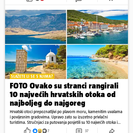
SLAŽETE LI SE S NJIMA?
FOTO Ovako su stranci rangirali
10 najvećih hrvatskih otoka od
najboljeg do najgoreg
Hrvatski otoci prepoznatljivi po plavom moru, kamenitim uvalama
i povijesnim gradovima. Upravo zato su izuzetno privlačni
turistima. Stručnjaci za putovanja posjetili su 10 najvećih otoka i
rangirali ih
7
37