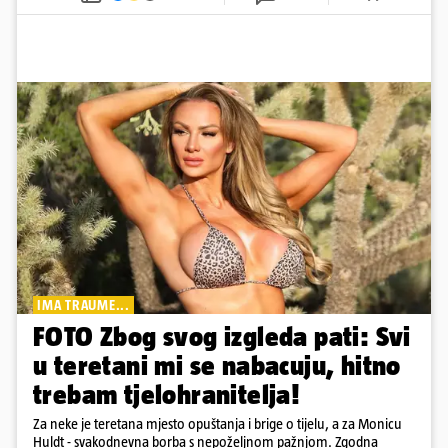
IMA TRAUME...
FOTO Zbog svog izgleda pati: Svi
u teretani mi se nabacuju, hitno
trebam tjelohranitelja!
Za neke je teretana mjesto opuštanja i brige o tijelu, a za Monicu
Huldt - svakodnevna borba s nepoželjnom pažnjom. Zgodna