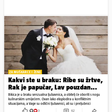
ZA MUŠKARCE I ŽENE
Kakvi ste u braku: Ribe su žrtve,
Rak je papučar, Lav pouzdan...
Bikica je u braku senzualna ljubavnica, a obitelj će oboriti s nogu
kulinarskim umijećem. Ovan lako eksplodira u konfliktnim
situacijama, a Vage su odlični ljubavnici, ali su i preljubnici
3
62