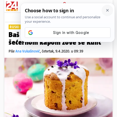
PRIJAVA
Lifestyle
Komentari
0
RUSKI PANETTONE
Baš je visok: Slatki kruh sa
šećernom kapom zove se Kulič
Piše
Ana Vukašinović
,
četvrtak, 9.4.2020. u 09:39