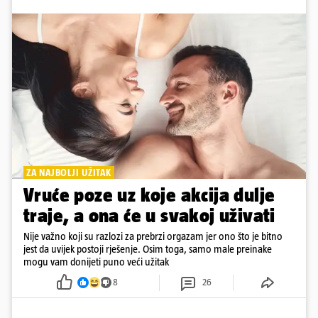
ZA NAJBOLJI UŽITAK
Vruće poze uz koje akcija dulje
traje, a ona će u svakoj uživati
Nije važno koji su razlozi za prebrzi orgazam jer ono što je bitno
jest da uvijek postoji rješenje. Osim toga, samo male preinake
mogu vam donijeti puno veći užitak
8
26