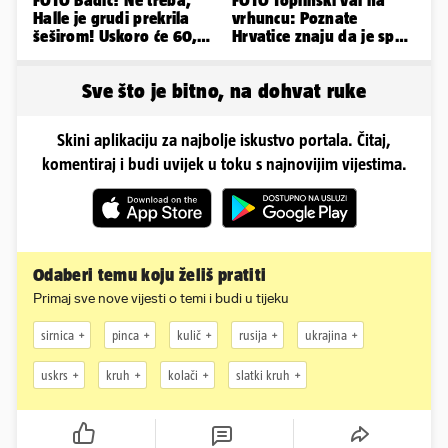
FOTO Badić? Ne treba,
FOTO Toplinski val na
Halle je grudi prekrila
vrhuncu: Poznate
šeširom! Uskoro će 60,
Hrvatice znaju da je spas
ljetuje u golim izdanjima
u minijaturnom bikiniju
Sve što je bitno, na dohvat ruke
Skini aplikaciju za najbolje iskustvo portala. Čitaj,
komentiraj i budi uvijek u toku s najnovijim vijestima.
Odaberi temu koju želiš pratiti
Primaj sve nove vijesti o temi i budi u tijeku
sirnica
pinca
kulič
rusija
ukrajina
uskrs
kruh
kolači
slatki kruh