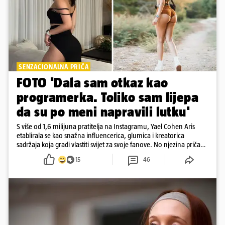
SENZACIONALNA PRIČA
FOTO 'Dala sam otkaz kao
programerka. Toliko sam lijepa
da su po meni napravili lutku'
S više od 1,6 milijuna pratitelja na Instagramu, Yael Cohen Aris
etablirala se kao snažna influencerica, glumica i kreatorica
sadržaja koja gradi vlastiti svijet za svoje fanove. No njezina priča
pokazuje da online slava dolazi i s neočekivanim izazovima
15
46