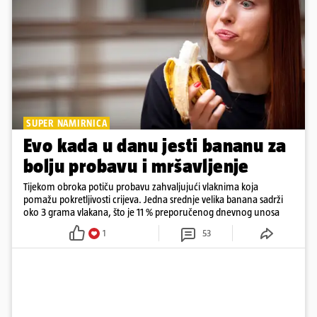
SUPER NAMIRNICA
Evo kada u danu jesti bananu za
bolju probavu i mršavljenje
Tijekom obroka potiču probavu zahvaljujući vlaknima koja
pomažu pokretljivosti crijeva. Jedna srednje velika banana sadrži
oko 3 grama vlakana, što je 11 % preporučenog dnevnog unosa
1
53