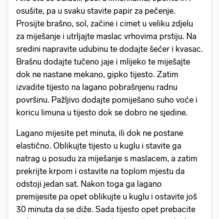
osušite, pa u svaku stavite papir za pečenje.
Prosijte brašno, sol, začine i cimet u veliku zdjelu
za miješanje i utrljajte maslac vrhovima prstiju. Na
sredini napravite udubinu te dodajte šećer i kvasac.
Brašnu dodajte tučeno jaje i mlijeko te miješajte
dok ne nastane mekano, gipko tijesto. Zatim
izvadite tijesto na lagano pobrašnjenu radnu
površinu. Pažljivo dodajte pomiješano suho voće i
koricu limuna u tijesto dok se dobro ne sjedine.
Lagano mijesite pet minuta, ili dok ne postane
elastično. Oblikujte tijesto u kuglu i stavite ga
natrag u posudu za miješanje s maslacem, a zatim
prekrijte krpom i ostavite na toplom mjestu da
odstoji jedan sat. Nakon toga ga lagano
premijesite pa opet oblikujte u kuglu i ostavite još
30 minuta da se diže. Sada tijesto opet prebacite