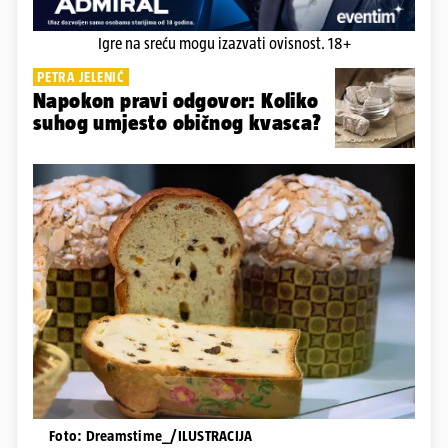
Igre na sreću mogu izazvati ovisnost. 18+
PETRA JELENIĆ
Napokon pravi odgovor: Koliko
suhog umjesto običnog kvasca?
Foto: Dreamstime_/ILUSTRACIJA