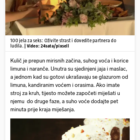
100 jela za seks: Oživite strast i dovedite partnera do
ludila.
| Video: 24sata/pixsell
Kulič je prepun mirisnih začina, suhog voća i korice
limuna i naranče. Unutra su sjedinjeni jaja i maslac,
a jednom kad su gotovi ukrašavaju se glazurom od
limuna, kandiranim voćem i orasima. Ako imate
stroj za kruh, tijesto možete započeti miješati u
njemu do druge faze, a suho voće dodajte pet
minuta prije kraja miješanja.