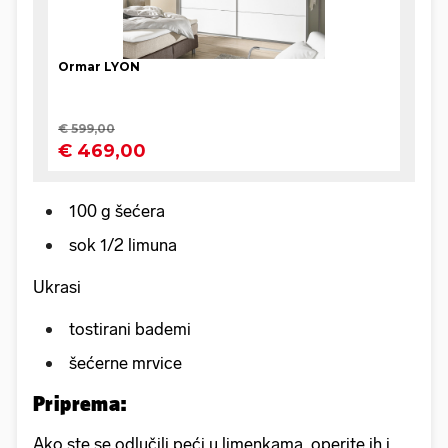
100 g šećera
sok 1/2 limuna
Ukrasi
tostirani bademi
šećerne mrvice
Priprema:
Ako ste se odlučili peći u limenkama, operite ih i