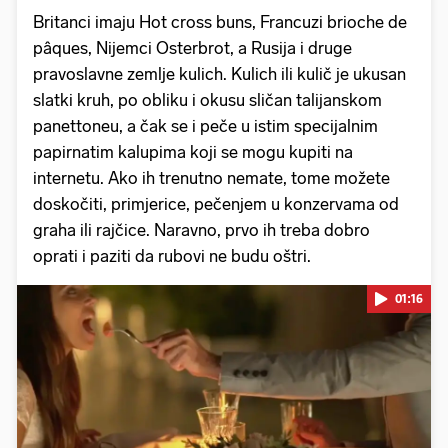
Britanci imaju Hot cross buns, Francuzi brioche de
pâques, Nijemci Osterbrot, a Rusija i druge
pravoslavne zemlje kulich. Kulich ili kulič je ukusan
slatki kruh, po obliku i okusu sličan talijanskom
panettoneu, a čak se i peče u istim specijalnim
papirnatim kalupima koji se mogu kupiti na
internetu. Ako ih trenutno nemate, tome možete
doskočiti, primjerice, pečenjem u konzervama od
graha ili rajčice. Naravno, prvo ih treba dobro
oprati i paziti da rubovi ne budu oštri.
01:16
Pokretanje videa...