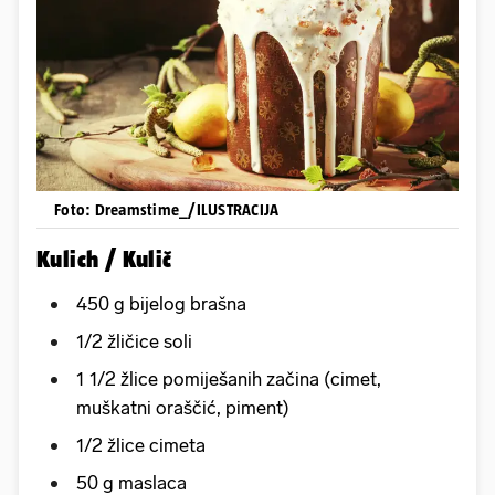
Foto: Dreamstime_/ILUSTRACIJA
Kulich / Kulič
450 g bijelog brašna
1/2 žličice soli
1 1/2 žlice pomiješanih začina (cimet,
muškatni oraščić, piment)
1/2 žlice cimeta
50 g maslaca