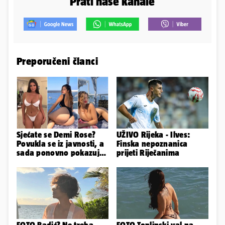
Prati naše kanale
Preporučeni članci
Sjećate se Demi Rose?
UŽIVO Rijeka - Ilves:
Povukla se iz javnosti, a
Finska nepoznanica
sada ponovno pokazuje
prijeti Riječanima
svoje bujne obline