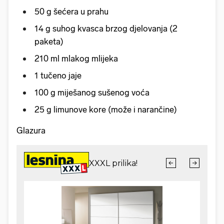
50 g šećera u prahu
14 g suhog kvasca brzog djelovanja (2
paketa)
210 ml mlakog mlijeka
1 tučeno jaje
100 g miješanog sušenog voća
25 g limunove kore (može i narančine)
Glazura