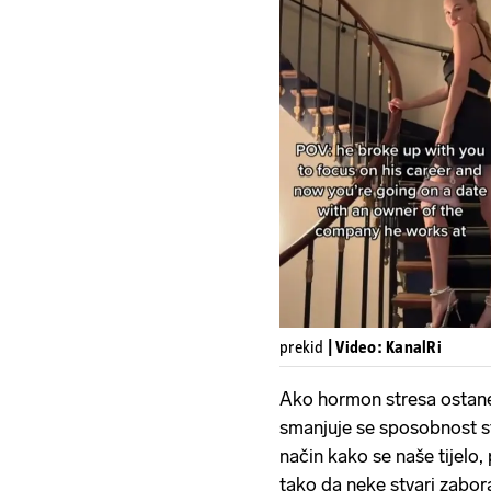
prekid
| Video: KanalRi
Ako hormon stresa ostane n
smanjuje se sposobnost st
način kako se naše tijelo,
tako da neke stvari zabora