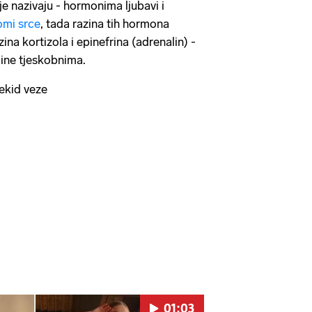
e nazivaju - hormonima ljubavi i
omi srce
, tada razina tih hormona
ina kortizola i epinefrina (adrenalin) -
čine tjeskobnima.
kid veze
01:03