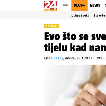
PLUS+
NEWS
Ljubav i seks
Zdravlje
7 STVARI
Evo što se s
tijelu kad na
Piše
Tina Kos
,
subota, 25.3.2023. u 20:00