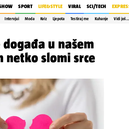
SHOW
SPORT
LIFE&STYLE
VIRAL
SCI/TECH
EXPRES
Intervjui
Moda
Kviz
Ljepota
Testiraj me
Kuhanje
Vidi još
ve događa u našem
m netko slomi srce