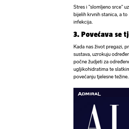
Stres i "slomljeno srce" u
bijelih krvnih stanica, a to
infekcija.
3. Povećava se t
Kada nas život pregazi, 
sustava, uzrokuju određene
počne žudjeti za određen
ugljikohidratima te slatki
povećanju tjelesne težine.