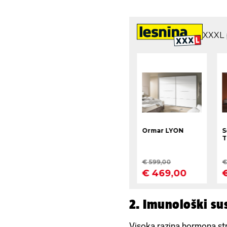
2. Imunološki su
Visoka razina hormona s