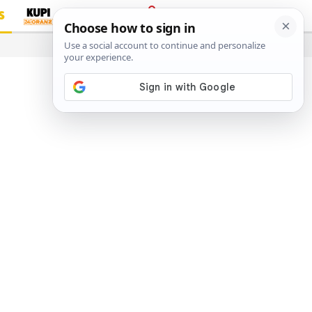
S
PRIJAVA
…