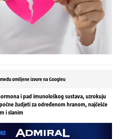
 među omiljene izvore na Googleu
 hormona i pad imunološkog sustava, uzrokuju
lo počne žudjeti za određenom hranom, najčešće
im i slanim