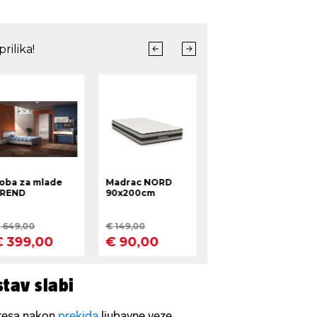
stav slabi
tresa nakon
prekida
ljubavne veze