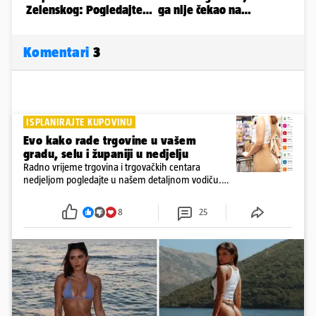
Komentari
3
ISPLANIRAJTE KUPOVINU
Evo kako rade trgovine u vašem
gradu, selu i županiji u nedjelju
Radno vrijeme trgovina i trgovačkih centara
nedjeljom pogledajte u našem detaljnom vodiču.
Trgovine smiju raditi 16 nedjelja u godini, a trgovine
i šoping centri sami biraju koje će to nedjelje biti
8
25