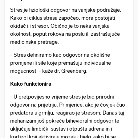
Stres je fiziološki odgovor na vanjske podražaje.
Kako bi ciklus stresa započeo, mora postojati
okidač ili stresor. Obično je to neka vanjska
okolnost, poput rokova na poslu ili zastrašujuće
medicinske pretrage.
- Stres definiramo kao odgovor na okolišne
promjene ili sile koje premašuju individualne
mogućnosti - kaže dr. Greenberg.
Kako funkcionira
- U pretpovijesno vrijeme stres je bio prirodni
odgovor na prijetnju. Primjerice, ako je čovjek čuo
predatora u grmlju, reagirao je stresom. Danas taj
mehanizam još pokreće bihevioralni odgovor te
uključuje limbički sustav i otpušta adrenalin i
kortizol koji aktiviraju mozak i tijelo kako bi se