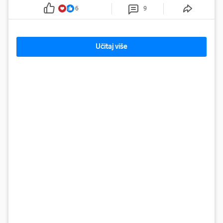
davno zaboravljenog vremena
6
9
Učitaj više