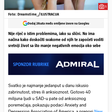
1
Foto: Dreamstime_/ILUSTRACIJA
Dodaj 24sata među omiljene izvore na Googleu
Nije riječ o istim problemima, iako su slični. No ima
načina kako doskočiti svakome od njih te započeti voditi
sretniji život sa što manje negativnih emocija oko sebe
Svatko je najmanje jedanput u danu iskusio
zabrinutost, stres ili anksioznost. Gotovo 40
milijuna ljudi u SAD-u pate od anksioznog
poremećaja, pokazuju podaci Anxiety and
Depression Association of America, a prenosi
New