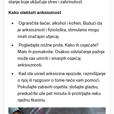
stanje koje uključuje stres i zabrinutost.
Kako olakšati anksioznost
Ograničite šećer, alkohol i kofein. Budući da
je anksioznost i fiziološka, stimulansi mogu
imati značajan utjecaj.
Pogledajte nožne prste. Kako ih osjećate?
Malo ih pomaknite. Ovakvo odvlačenje pažnje
može vas umiriti i smanjiti osjećaj
anksioznosti.
Kad ste usred anksiozne epizode, razmišljanje
o njoj ili razgovor o tome neće vam pomoći.
Pokušajte zabaviti osjetila: slušajte glazbu,
preskačite uže pet minuta ili protrljajte neku
nježnu tkaninu.