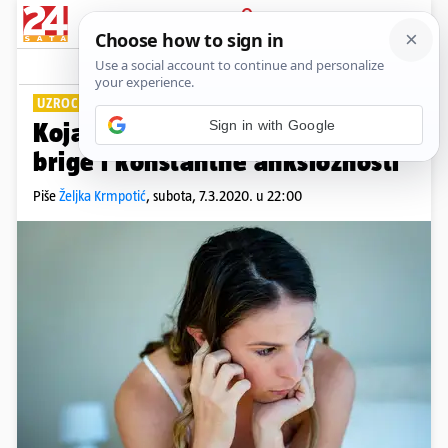
PRIJAVA
Lifestyle
Komentari
3
UZROCI I RJEŠENJA
Koja je razlika između stresa,
brige i konstantne anksioznosti
Piše
Željka Krmpotić
,
subota, 7.3.2020. u 22:00