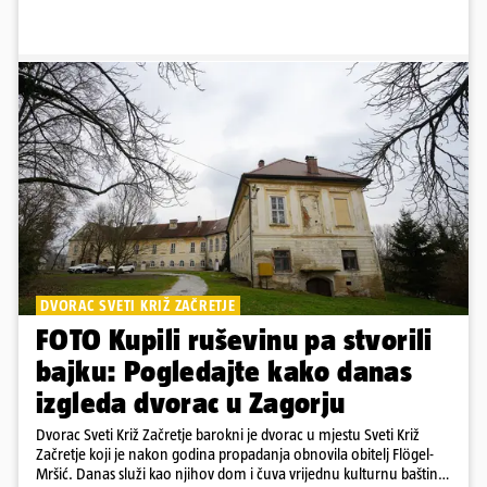
DVORAC SVETI KRIŽ ZAČRETJE
FOTO Kupili ruševinu pa stvorili
bajku: Pogledajte kako danas
izgleda dvorac u Zagorju
Dvorac Sveti Križ Začretje barokni je dvorac u mjestu Sveti Križ
Začretje koji je nakon godina propadanja obnovila obitelj Flögel-
Mršić. Danas služi kao njihov dom i čuva vrijednu kulturnu baštinu