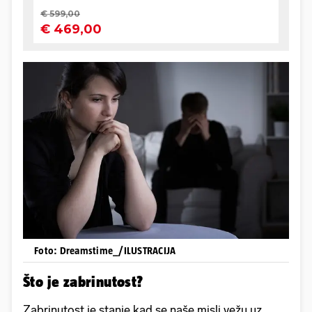
Foto: Dreamstime_/ILUSTRACIJA
Što je zabrinutost?
Zabrinutost je stanje kad se naše misli vežu uz