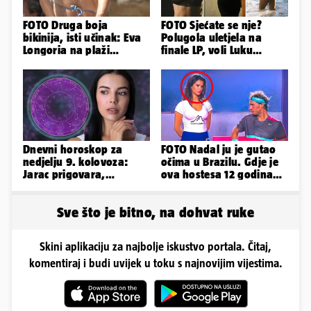
FOTO Druga boja
FOTO Sjećate se nje?
bikinija, isti učinak: Eva
Polugola uletjela na
Longoria na plaži
finale LP, voli Luku
pipkala svoje zanosne
Modrića, a u Splitu se
obline
otrovala
Dnevni horoskop za
FOTO Nadal ju je gutao
nedjelju 9. kolovoza:
očima u Brazilu. Gdje je
Jarac prigovara,
ova hostesa 12 godina
Vodenjak je optimističan!
poslije i kako izgleda?
Sve što je bitno, na dohvat ruke
Skini aplikaciju za najbolje iskustvo portala. Čitaj,
komentiraj i budi uvijek u toku s najnovijim vijestima.