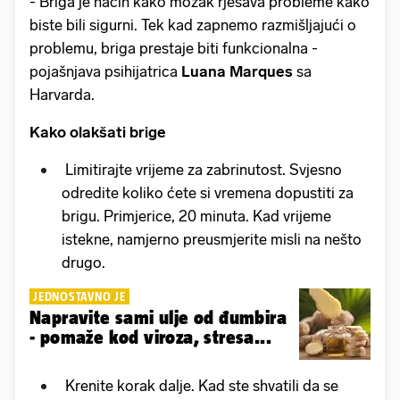
- Briga je način kako mozak rješava probleme kako
biste bili sigurni. Tek kad zapnemo razmišljajući o
problemu, briga prestaje biti funkcionalna -
pojašnjava psihijatrica
Luana Marques
sa
Harvarda.
Kako olakšati brige
Limitirajte vrijeme za zabrinutost. Svjesno
odredite koliko ćete si vremena dopustiti za
brigu. Primjerice, 20 minuta. Kad vrijeme
istekne, namjerno preusmjerite misli na nešto
drugo.
JEDNOSTAVNO JE
Napravite sami ulje od đumbira
- pomaže kod viroza, stresa...
Krenite korak dalje. Kad ste shvatili da se