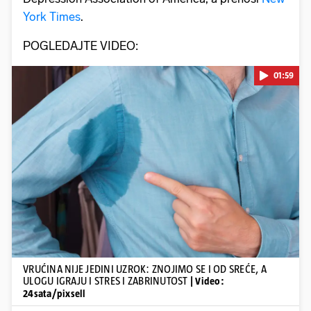
York Times
.
POGLEDAJTE VIDEO:
01:59
Pokretanje videa...
VRUĆINA NIJE JEDINI UZROK: ZNOJIMO SE I OD SREĆE, A
ULOGU IGRAJU I STRES I ZABRINUTOST
| Video:
24sata/pixsell