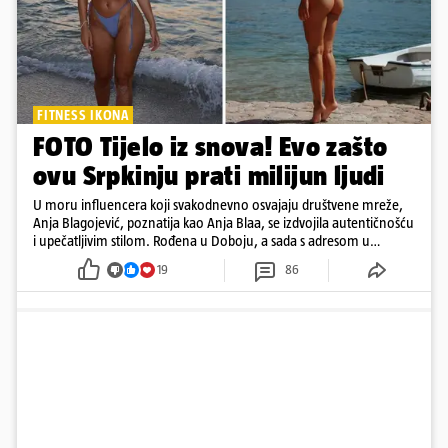
FITNESS IKONA
FOTO Tijelo iz snova! Evo zašto
ovu Srpkinju prati milijun ljudi
U moru influencera koji svakodnevno osvajaju društvene mreže,
Anja Blagojević, poznatija kao Anja Blaa, se izdvojila autentičnošću
i upečatljivim stilom. Rođena u Doboju, a sada s adresom u
Dubaiju, Anja je spoj glamura, discipline i mladenačke energije
19
86