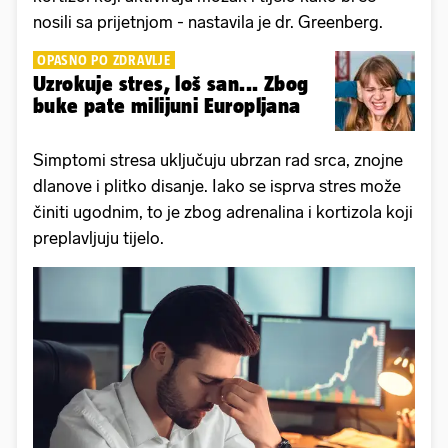
nosili sa prijetnjom - nastavila je dr. Greenberg.
OPASNO PO ZDRAVLJE
Uzrokuje stres, loš san... Zbog
buke pate milijuni Europljana
Simptomi stresa uključuju ubrzan rad srca, znojne
dlanove i plitko disanje. Iako se isprva stres može
činiti ugodnim, to je zbog adrenalina i kortizola koji
preplavljuju tijelo.