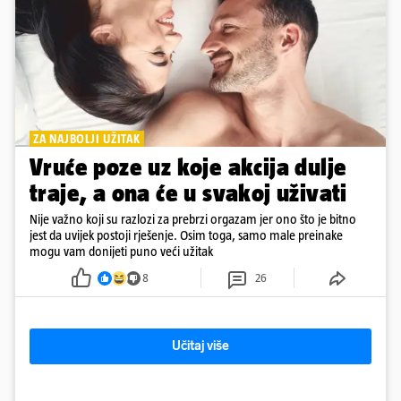
ZA NAJBOLJI UŽITAK
Vruće poze uz koje akcija dulje
traje, a ona će u svakoj uživati
Nije važno koji su razlozi za prebrzi orgazam jer ono što je bitno
jest da uvijek postoji rješenje. Osim toga, samo male preinake
mogu vam donijeti puno veći užitak
8
26
Učitaj više