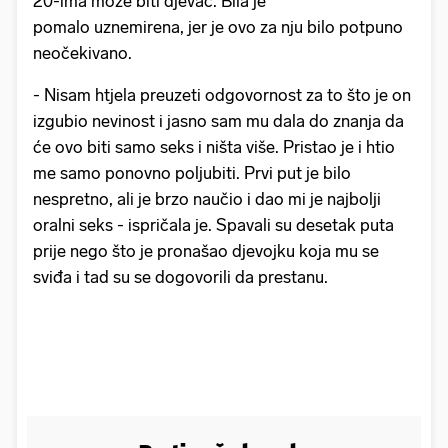
20-ima može biti djevac. Bila je
pomalo uznemirena, jer je ovo za nju bilo potpuno
neočekivano.
- Nisam htjela preuzeti odgovornost za to što je on
izgubio nevinost i jasno sam mu dala do znanja da
će ovo biti samo seks i ništa više. Pristao je i htio
me samo ponovno poljubiti. Prvi put je bilo
nespretno, ali je brzo naučio i dao mi je najbolji
oralni seks - ispričala je. Spavali su desetak puta
prije nego što je pronašao djevojku koja mu se
sviđa i tad su se dogovorili da prestanu.