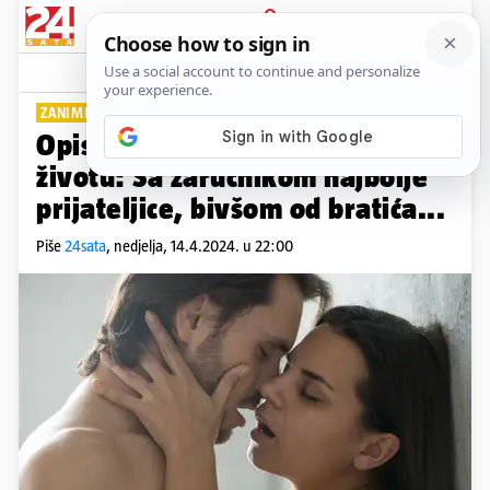
PRIJAVA
Lifestyle
Komentari
5
ZANIMLJIVA ISKUSTVA
Opisali su svoj najbolji seks u
životu: Sa zaručnikom najbolje
prijateljice, bivšom od bratića...
Piše
24sata
,
nedjelja, 14.4.2024. u 22:00