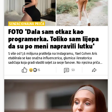
SENZACIONALNA PRIČA
FOTO 'Dala sam otkaz kao
programerka. Toliko sam lijepa
da su po meni napravili lutku'
S više od 1,6 milijuna pratitelja na Instagramu, Yael Cohen Aris
etablirala se kao snažna influencerica, glumica i kreatorica
sadržaja koja gradi vlastiti svijet za svoje fanove. No njezina priča
pokazuje da online slava dolazi i s neočekivanim izazovima
15
53