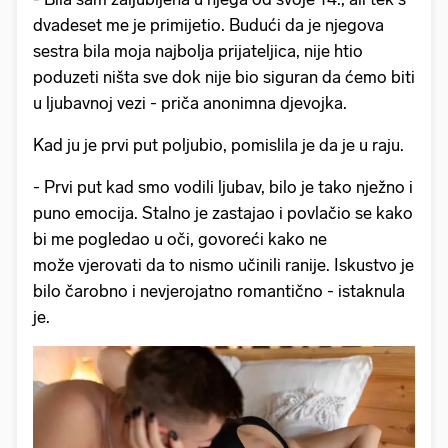
dvadeset me je primijetio. Budući da je njegova
sestra bila moja najbolja prijateljica, nije htio
poduzeti ništa sve dok nije bio siguran da ćemo biti
u ljubavnoj vezi - priča anonimna djevojka.
Kad ju je prvi put poljubio, pomislila je da je u raju.
- Prvi put kad smo vodili ljubav, bilo je tako nježno i
puno emocija. Stalno je zastajao i povlačio se kako
bi me pogledao u oči, govoreći kako ne
može vjerovati da to nismo učinili ranije. Iskustvo je
bilo čarobno i nevjerojatno romantično - istaknula
je.