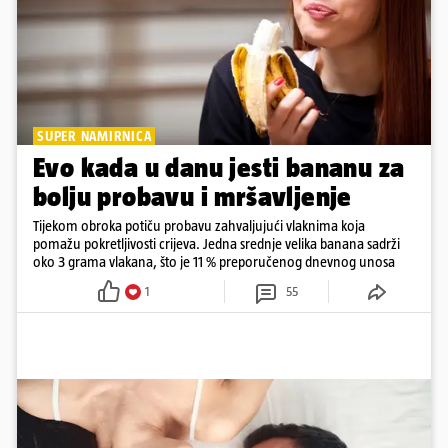
SUPER NAMIRNICA
Evo kada u danu jesti bananu za
bolju probavu i mršavljenje
Tijekom obroka potiču probavu zahvaljujući vlaknima koja
pomažu pokretljivosti crijeva. Jedna srednje velika banana sadrži
oko 3 grama vlakana, što je 11 % preporučenog dnevnog unosa
1
55