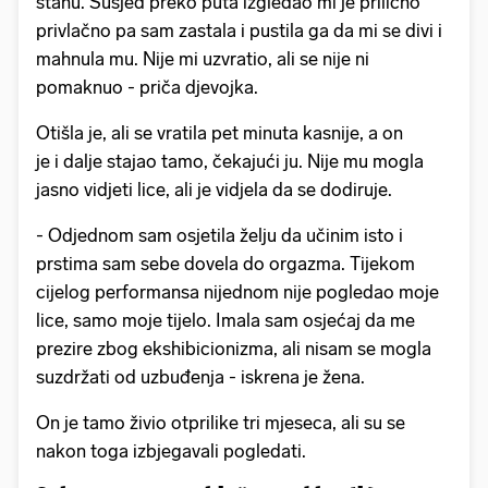
stanu. Susjed preko puta izgledao mi je prilično
privlačno pa sam zastala i pustila ga da mi se divi i
mahnula mu. Nije mi uzvratio, ali se nije ni
pomaknuo - priča djevojka.
Otišla je, ali se vratila pet minuta kasnije, a on
je i dalje stajao tamo, čekajući ju. Nije mu mogla
jasno vidjeti lice, ali je vidjela da se dodiruje.
- Odjednom sam osjetila želju da učinim isto i
prstima sam sebe dovela do orgazma. Tijekom
cijelog performansa nijednom nije pogledao moje
lice, samo moje tijelo. Imala sam osjećaj da me
prezire zbog ekshibicionizma, ali nisam se mogla
suzdržati od uzbuđenja - iskrena je žena.
On je tamo živio otprilike tri mjeseca, ali su se
nakon toga izbjegavali pogledati.