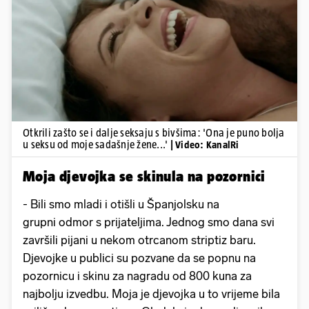
Pokretanje videa...
Otkrili zašto se i dalje seksaju s bivšima: 'Ona je puno bolja
u seksu od moje sadašnje žene...'
| Video: KanalRi
Moja djevojka se skinula na pozornici
- Bili smo mladi i otišli u Španjolsku na
grupni odmor s prijateljima. Jednog smo dana svi
završili pijani u nekom otrcanom striptiz baru.
Djevojke u publici su pozvane da se popnu na
pozornicu i skinu za nagradu od 800 kuna za
najbolju izvedbu. Moja je djevojka u to vrijeme bila