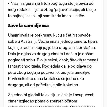
- Nisam siguran je li to zbog toga što je bivša od
mog rođaka, ili je to zbog 'prljave' akcije, ali bio je
to najbolji seks koji sam ikada imao - ističe.
Zavela sam djevca
Unajmljivala je prekrasnu kuću s četiri spavaće
sobe u Australiji. Već je imala jednog cimera, tipa s
kojim je radila i koji joj je bio drag, ali neprivlačan.
Dala je oglas za drugog cimera i dečko je došao
pogledati sobu. Bio je seksi, visok, širokih ramena i
fantastičnog tijela. Pogledala ga je od glave do
pete zbog čega je pocrvenio, bio je sramežljiv.
Prvih nekoliko dana kretali su se jedno oko
drugoga, ali od početka je bilo koketno.
Zajedno bi gledali televiziju, a čak je i neupućeni
cimer izgledao pomalo zbunjen očitom