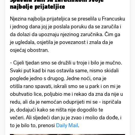
najbolje prijateljice
Njezina najbolja prijateljica se preselila u Francusku
i jednog dana joj je poslala poruku da se zaručila i
da dolazi da upoznaju njezinog zaručnika. Čim ga
je ugledala, osjetila je povezanost i znala da je
osjećaj obostran.
- Cijeli tjedan smo se družili u troje i bilo je mučno.
Svaki put kad bi nas ostavila same, nismo skidali
poglede jedno s drugog. Jedne noći, ona je
otišla rano spavati, iskrali smo se u park i on mi je
obuhvatio lice, poljubio me i rekao da zna da nije u
redu, ali da je nemoćan oduprijeti mi se - ispričala
je, dodajući kako se ništa nije dogodilo te
večeri. Ali sljedeći dan ju je zvao i molio da dođe, i
to je bilo to, prenosi
Daily Mail
.