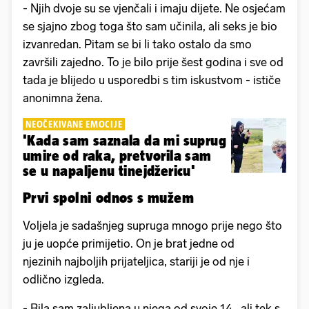
- Njih dvoje su se vjenčali i imaju dijete. Ne osjećam
se sjajno zbog toga što sam učinila, ali seks je bio
izvanredan. Pitam se bi li tako ostalo da smo
završili zajedno. To je bilo prije šest godina i sve od
tada je blijedo u usporedbi s tim iskustvom - ističe
anonimna žena.
NEOČEKIVANE EMOCIJE
'Kada sam saznala da mi suprug
umire od raka, pretvorila sam
se u napaljenu tinejdžericu'
Prvi spolni odnos s mužem
Voljela je sadašnjeg supruga mnogo prije nego što
ju je uopće primijetio. On je brat jedne od
njezinih najboljih prijateljica, stariji je od nje i
odlično izgleda.
- Bila sam zaljubljena u njega od svoje 14., ali tek s