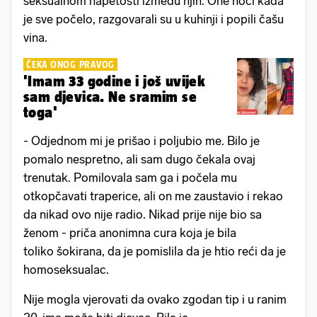
seksualnom napetosti između njih. One noći kada
je sve počelo, razgovarali su u kuhinji i popili čašu
vina.
ČEKA ONOG PRAVOG
'Imam 33 godine i još uvijek
sam djevica. Ne sramim se
toga'
- Odjednom mi je prišao i poljubio me. Bilo je
pomalo nespretno, ali sam dugo čekala ovaj
trenutak. Pomilovala sam ga i počela mu
otkopčavati traperice, ali on me zaustavio i rekao
da nikad ovo nije radio. Nikad prije nije bio sa
ženom - priča anonimna cura koja je bila
toliko šokirana, da je pomislila da je htio reći da je
homoseksualac.
Nije mogla vjerovati da ovako zgodan tip i u ranim