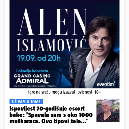
Igre na sreću mogu izazvati ovisnost. 18+
'UŽIVAM U TOME'
Ispovijest 70-godišnje escort
bake: 'Spavala sam s oko 1000
muškaraca. Ovo tipovi žele...'