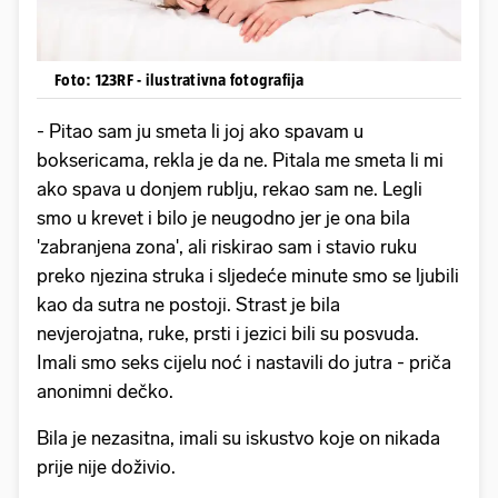
Foto: 123RF - ilustrativna fotografija
- Pitao sam ju smeta li joj ako spavam u
boksericama, rekla je da ne. Pitala me smeta li mi
ako spava u donjem rublju, rekao sam ne. Legli
smo u krevet i bilo je neugodno jer je ona bila
'zabranjena zona', ali riskirao sam i stavio ruku
preko njezina struka i sljedeće minute smo se ljubili
kao da sutra ne postoji. Strast je bila
nevjerojatna, ruke, prsti i jezici bili su posvuda.
Imali smo seks cijelu noć i nastavili do jutra - priča
anonimni dečko.
Bila je nezasitna, imali su iskustvo koje on nikada
prije nije doživio.