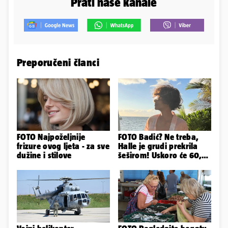
Prati naše kanale
Preporučeni članci
FOTO Najpoželjnije
FOTO Badić? Ne treba,
frizure ovog ljeta - za sve
Halle je grudi prekrila
dužine i stilove
šeširom! Uskoro će 60,
ljetuje u golim izdanjima