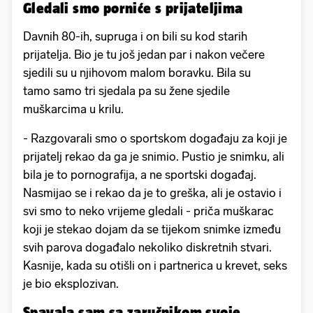
Gledali smo porniće s prijateljima
Davnih 80-ih, supruga i on bili su kod starih
prijatelja. Bio je tu još jedan par i nakon večere
sjedili su u njihovom malom boravku. Bila su
tamo samo tri sjedala pa su žene sjedile
muškarcima u krilu.
- Razgovarali smo o sportskom događaju za koji je
prijatelj rekao da ga je snimio. Pustio je snimku, ali
bila je to pornografija, a ne sportski događaj.
Nasmijao se i rekao da je to greška, ali je ostavio i
svi smo to neko vrijeme gledali - priča muškarac
koji je stekao dojam da se tijekom snimke između
svih parova događalo nekoliko diskretnih stvari.
Kasnije, kada su otišli on i partnerica u krevet, seks
je bio eksplozivan.
Spavala sam sa zaručnikom svoje