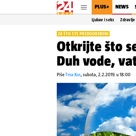
PLUS+
NEWS
Ljubav i seks
Zdravlje
ZA ŠTO STE PREDODREĐENI
Otkrijte što 
Duh vode, vat
Piše
Tina Kos
,
subota, 2.2.2019. u 18:00