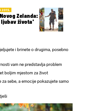
A 2015.
Novog Zelanda:
 ljubav života'
jeljujete i brinete o drugima, posebno
nosti vam ne predstavlja problem
vijet boljim mjestom za život
te za sebe, a emocije pokazujete samo
tješi