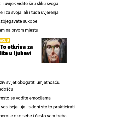
 i uvijek vidite širu sliku svega
 i za svoja, ali i tuđa uvjerenja
i izbjegavate sukobe
u vam na prvom mjestu
ACIJU
 To otkriva za
ite u ljubavi
ziv svijet obogatiti umjetnošću,
radošću
i često se vodite emocijama
as iscjeljuje i skloni ste to prakticirati
 energije oko sebe i često vam treba