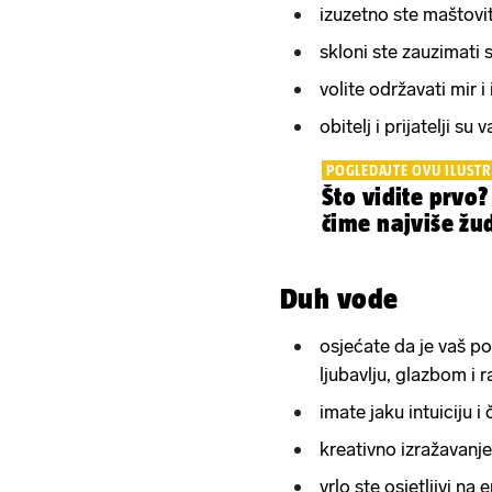
izuzetno ste maštoviti
skloni ste zauzimati se
volite održavati mir 
obitelj i prijatelji s
POGLEDAJTE OVU ILUSTR
Što vidite prvo?
čime najviše žud
Duh vode
osjećate da je vaš po
ljubavlju, glazbom i 
imate jaku intuiciju 
kreativno izražavanje v
vrlo ste osjetljivi na