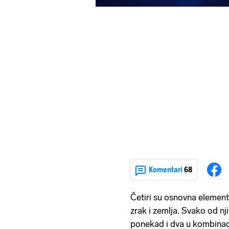
Komentari
68
Četiri su osnovna elementa
zrak i zemlja. Svako od nj
ponekad i dva u kombinacij