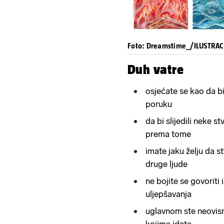
Foto: Dreamstime_/ILUSTRAC
Duh vatre
osjećate se kao da bi
poruku
da bi slijedili neke s
prema tome
imate jaku želju da st
druge ljude
ne bojite se govoriti 
uljepšavanja
uglavnom ste neovisni