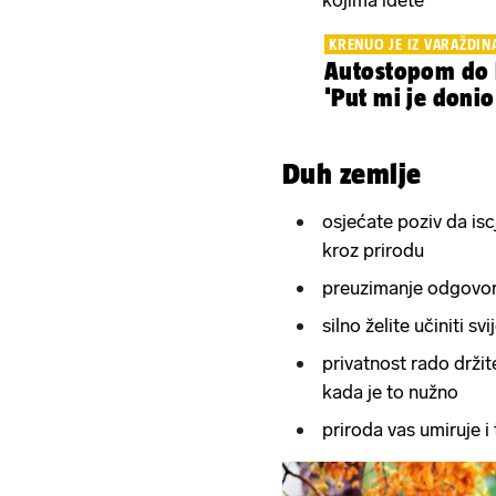
kojima idete
KRENUO JE IZ VARAŽDIN
Autostopom do 
'Put mi je donio
Duh zemlje
osjećate poziv da isc
kroz prirodu
preuzimanje odgovor
silno želite učiniti s
privatnost rado drži
kada je to nužno
priroda vas umiruje i 