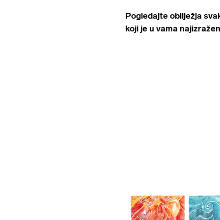
Pogledajte obilježja sv
koji je u vama najizraženi