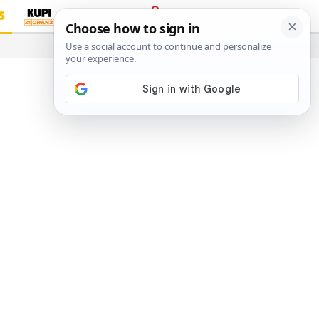
S
PRIJAVA
…