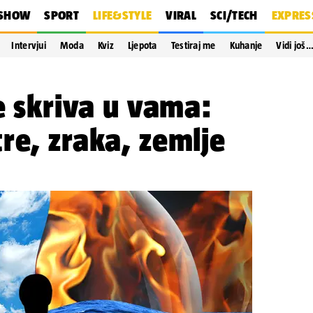
SHOW
SPORT
LIFE&STYLE
VIRAL
SCI/TECH
EXPRES
Intervjui
Moda
Kviz
Ljepota
Testiraj me
Kuhanje
Vidi još
se skriva u vama:
re, zraka, zemlje