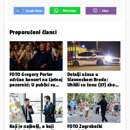
Preporučeni članci
FOTO Gregory Porter
Detalji užasa u
održao koncert na Ljetnoj
Slavonskom Brodu:
pozornici: U publici su
Uhitili su ženu (37) zbog
bili Mateša i Blanka
smrti 71-godišnjeg
muškarca
Koji je najbolji, a koji
FOTO Zagrebački