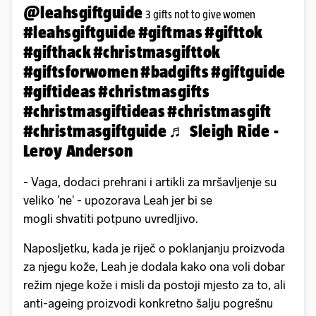
@leahsgiftguide
3 gifts not to give women
#leahsgiftguide
#giftmas
#gifttok
#gifthack
#christmasgifttok
#giftsforwomen
#badgifts
#giftguide
#giftideas
#christmasgifts
#christmasgiftideas
#christmasgift
#christmasgiftguide
♬ Sleigh Ride -
Leroy Anderson
- Vaga, dodaci prehrani i artikli za mršavljenje su
veliko 'ne' - upozorava Leah jer bi se
mogli shvatiti potpuno uvredljivo.
Naposljetku, kada je riječ o poklanjanju proizvoda
za njegu kože, Leah je dodala kako ona voli dobar
režim njege kože i misli da postoji mjesto za to, ali
anti-ageing proizvodi konkretno šalju pogrešnu