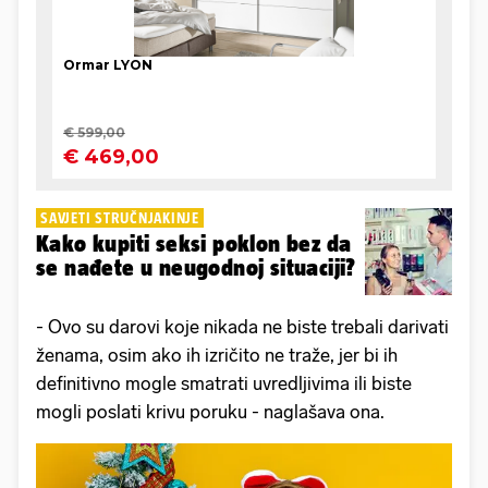
SAVJETI STRUČNJAKINJE
Kako kupiti seksi poklon bez da
se nađete u neugodnoj situaciji?
- Ovo su darovi koje nikada ne biste trebali darivati
ženama, osim ako ih izričito ne traže, jer bi ih
definitivno mogle smatrati uvredljivima ili biste
mogli poslati krivu poruku - naglašava ona.