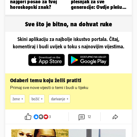
najgori posao za tvoj
plesnjak za sve
horoskopski znak?
generacije: Ovdje plešu
baš svi
Sve što je bitno, na dohvat ruke
Skini aplikaciju za najbolje iskustvo portala. Čitaj,
komentiraj i budi uvijek u toku s najnovijim vijestima.
Odaberi temu koju želiš pratiti
Primaj sve nove vijesti o temi i budi u tijeku
žene
božić
darivanje
3
12