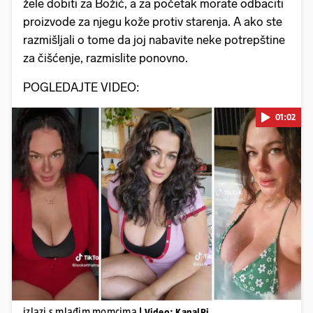
žele dobiti za Božić, a za početak morate odbaciti
proizvode za njegu kože protiv starenja. A ako ste
razmišljali o tome da joj nabavite neke potrepštine
za čišćenje, razmislite ponovno.
POGLEDAJTE VIDEO:
01:02
Pokretanje videa...
izlazi s mlađim momcima
| Video: KanalRi