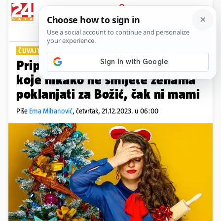
PRIJAVA
Lifestyle
Komentari
12
ČUVAJTE SE POGREŠNIH PORUKA
Pripazite da ne požalite! Darovi
koje nikako ne smijete ženama
poklanjati za Božić, čak ni mami
Piše
Ema Mihanović
,
četvrtak, 21.12.2023. u 06:00