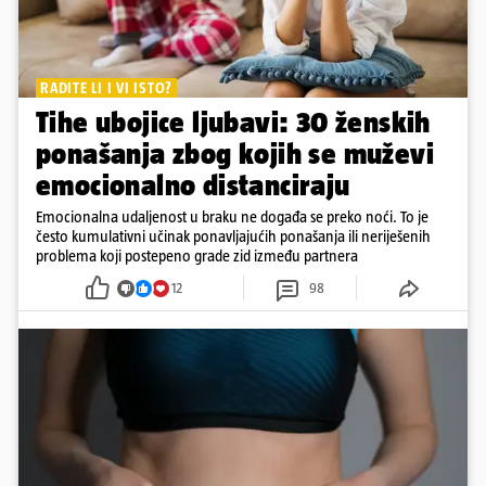
RADITE LI I VI ISTO?
Tihe ubojice ljubavi: 30 ženskih
ponašanja zbog kojih se muževi
emocionalno distanciraju
Emocionalna udaljenost u braku ne događa se preko noći. To je
često kumulativni učinak ponavljajućih ponašanja ili neriješenih
problema koji postepeno grade zid između partnera
12
98