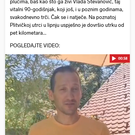
plućima, baš kao što ga živi Vlada Stevanović, taj
vitalni 90-godišnjak, koji još, i u poznim godinama,
svakodnevno trči. Čak se i natječe. Na poznatoj
Plitvičkoj utrci u lipnju uspješno je dovršio utrku od
pet kilometara...
POGLEDAJTE VIDEO:
00:58
Pokretanje videa...