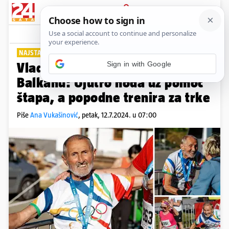
PRIJAVA
Lifestyle
Komentari
4
NAJSTARIJI MARATONAC (90)
Vlada je najstariji maratonac na
Balkanu: Ujutro hoda uz pomoć
štapa, a popodne trenira za trke
Piše
Ana Vukašinović
,
petak, 12.7.2024. u 07:00