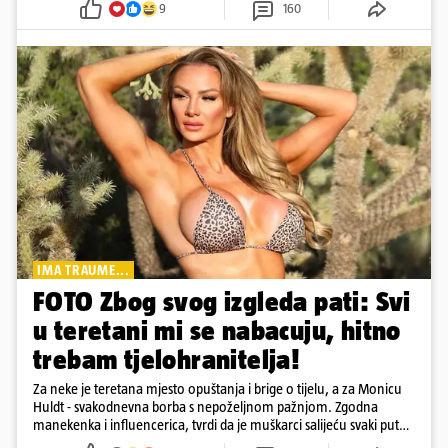
9
160
IMA TRAUME...
FOTO Zbog svog izgleda pati: Svi
u teretani mi se nabacuju, hitno
trebam tjelohranitelja!
Za neke je teretana mjesto opuštanja i brige o tijelu, a za Monicu
Huldt - svakodnevna borba s nepoželjnom pažnjom. Zgodna
manekenka i influencerica, tvrdi da je muškarci salijeću svaki put
kad dođe na trening