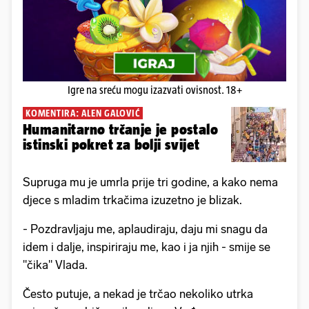
Igre na sreću mogu izazvati ovisnost. 18+
KOMENTIRA: ALEN GALOVIĆ
Humanitarno trčanje je postalo
istinski pokret za bolji svijet
Supruga mu je umrla prije tri godine, a kako nema
djece s mladim trkačima izuzetno je blizak.
- Pozdravljaju me, aplaudiraju, daju mi snagu da
idem i dalje, inspiriraju me, kao i ja njih - smije se
"čika" Vlada.
Često putuje, a nekad je trčao nekoliko utrka