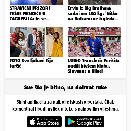
STRAVIČNI PRIZORI
Ervin iz Big Brothera
TEŠKE NESREĆE U
sada ima 180 kg: 'Nitko
ZAGREBU Auto se
na Balkanu ne izgleda
prepolovio, čovjek
kao ja, stranci me hvale'
poginuo
FOTO Sve ljubavi Tije
UŽIVO Transferi: Perišića
Jurčić
nudili bivšem klubu,
Slovenac u Rijeci
Sve što je bitno, na dohvat ruke
Skini aplikaciju za najbolje iskustvo portala. Čitaj,
komentiraj i budi uvijek u toku s najnovijim vijestima.