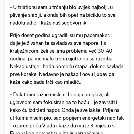
- U triatlonu sam u trčanju bio uvijek najbolji, u
plivanje slabiji, a onda bih opet na biciklu to sve
nadoknadio - kaže naš sugovornik.
Prije deset godina ugradili su mu pacemaker. I
dalje je živahan te savladava sve napore. I s
kralježnicom, želi se, ima problema već 30-40
godina, pa mu malo treba ujutro da se razgiba.
Nekad ustaje i hoda pomoću štapa, dok ne savlada
prve korake. Nedavno je našao i novu ljubav pa
kaže kako sada trči kao mladić...
- Dok trčim razne misli mi hodaju po glavi, ali
uglavnom sam fokusiran na to hoću li je završiti i
kako ću izdržati napor. Onda je sve lakše. Prije na
utrkama nisam pio, sad popijem energetski napitak
- ozaren priča Vlada i kaže da mu je 3. mjesto s
Europskog prvenstva u Italiji najznačajnije i