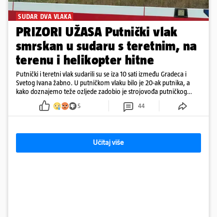
SUDAR DVA VLAKA
PRIZORI UŽASA Putnički vlak
smrskan u sudaru s teretnim, na
terenu i helikopter hitne
Putnički i teretni vlak sudarili su se iza 10 sati između Gradeca i
Svetog Ivana žabno. U putničkom vlaku bilo je 20-ak putnika, a
kako doznajemo teže ozljede zadobio je strojovođa putničkog
vlaka. Zatvoren je promet, a fotoreporteri Prigorskog objavili su
5
44
prve snimke s mjesta sudara
Učitaj više