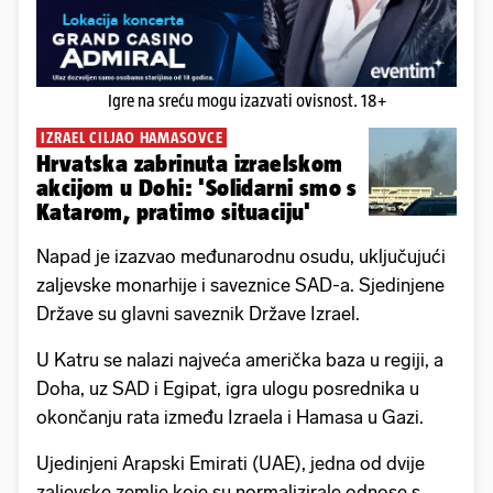
Igre na sreću mogu izazvati ovisnost. 18+
IZRAEL CILJAO HAMASOVCE
Hrvatska zabrinuta izraelskom
akcijom u Dohi: 'Solidarni smo s
Katarom, pratimo situaciju'
Napad je izazvao međunarodnu osudu, uključujući
zaljevske monarhije i saveznice SAD-a. Sjedinjene
Države su glavni saveznik Države Izrael.
U Katru se nalazi najveća američka baza u regiji, a
Doha, uz SAD i Egipat, igra ulogu posrednika u
okončanju rata između Izraela i Hamasa u Gazi.
Ujedinjeni Arapski Emirati (UAE), jedna od dvije
zaljevske zemlje koje su normalizirale odnose s