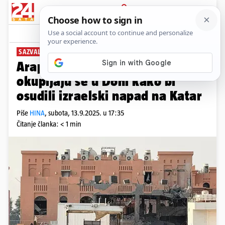
PRIJAVA
News
Komentari
2
SAZVALI SUMMIT
Arapski i muslimanski čelnici
okupljaju se u Dohi kako bi
osudili izraelski napad na Katar
Piše
HINA
,
subota, 13.9.2025. u 17:35
Čitanje članka: < 1 min