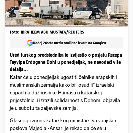
Foto: IBRAHEEM ABU MUSTAFA/REUTERS
Dodaj 24sata među omiljene izvore na Googleu
Ured turskog predsjednika je izvijestio o posjetu Recepa
Tayyipa Erdogana Dohi u ponedjeljak, ne navodeći više
detalja...
Katar će u ponedjeljak ugostiti čelnike arapskih i
muslimanskih zemalja kako bi "osudili" izraelski
napad na dužnosnike Hamasa u katarskoj
prijestolnici i izrazili solidarnost s Dohom, objavila
je u subotu ta zaljevska zemlja.
Glasnogovornik katarskog ministarstva vanjskih
poslova Majed al-Ansari je rekao da će se u