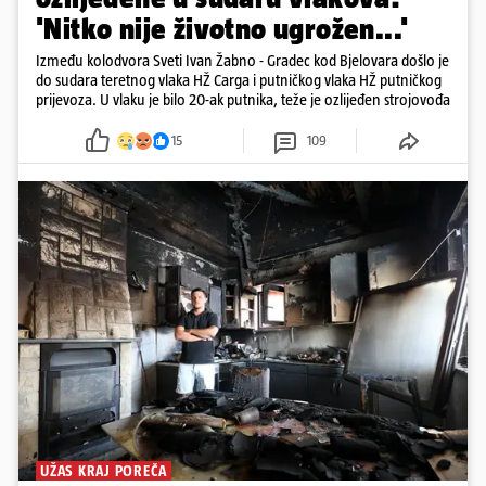
'Nitko nije životno ugrožen...'
Između kolodvora Sveti Ivan Žabno - Gradec kod Bjelovara došlo je
do sudara teretnog vlaka HŽ Carga i putničkog vlaka HŽ putničkog
prijevoza. U vlaku je bilo 20-ak putnika, teže je ozlijeđen strojovođa
15
109
UŽAS KRAJ POREČA