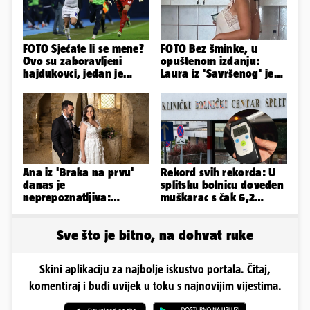
FOTO Sjećate li se mene?
FOTO Bez šminke, u
Ovo su zaboravljeni
opuštenom izdanju:
hajdukovci, jedan je
Laura iz 'Savršenog' je
napuhao 3,3 promila...
objavila fotke sa svog
odmora
Ana iz 'Braka na prvu'
Rekord svih rekorda: U
danas je
splitsku bolnicu doveden
neprepoznatljiva:
muškarac s čak 6,2
Odselila je iz Hrvatske, a
promila alkohola u krvi!
ovako sad izgleda
Sve što je bitno, na dohvat ruke
Skini aplikaciju za najbolje iskustvo portala. Čitaj,
komentiraj i budi uvijek u toku s najnovijim vijestima.