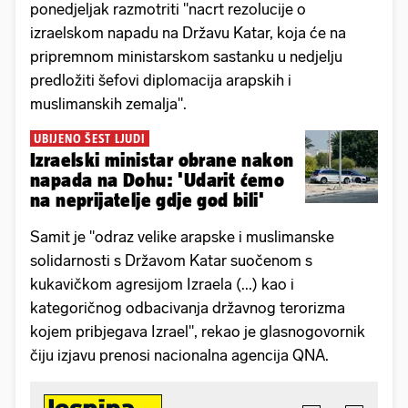
ponedjeljak razmotriti "nacrt rezolucije o
izraelskom napadu na Državu Katar, koja će na
pripremnom ministarskom sastanku u nedjelju
predložiti šefovi diplomacija arapskih i
muslimanskih zemalja".
UBIJENO ŠEST LJUDI
Izraelski ministar obrane nakon
napada na Dohu: 'Udarit ćemo
na neprijatelje gdje god bili'
Samit je "odraz velike arapske i muslimanske
solidarnosti s Državom Katar suočenom s
kukavičkom agresijom Izraela (...) kao i
kategoričnog odbacivanja državnog terorizma
kojem pribjegava Izrael", rekao je glasnogovornik
čiju izjavu prenosi nacionalna agencija QNA.