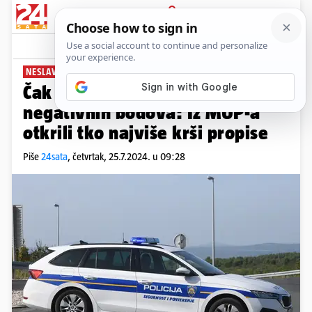
PRIJAVA
News
Komentari
3
NESLAVNA STATISTIKA
Čak 4.000 Hrvata ima više od 9
negativnih bodova: Iz MUP-a
otkrili tko najviše krši propise
Piše
24sata
,
četvrtak, 25.7.2024. u 09:28