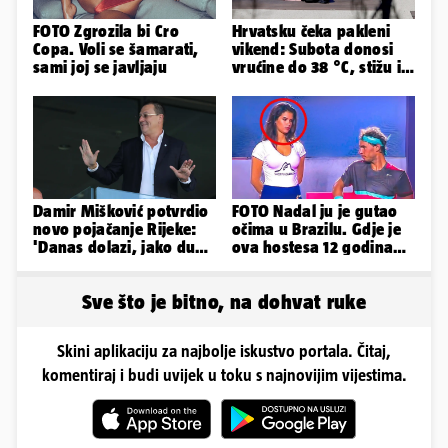
FOTO Zgrozila bi Cro
Hrvatsku čeka pakleni
Copa. Voli se šamarati,
vikend: Subota donosi
sami joj se javljaju
vrućine do 38 °C, stižu i
grmljavinski pljuskovi
Damir Mišković potvrdio
FOTO Nadal ju je gutao
novo pojačanje Rijeke:
očima u Brazilu. Gdje je
'Danas dolazi, jako dugo
ova hostesa 12 godina
smo ga skautirali'
poslije i kako izgleda?
Sve što je bitno, na dohvat ruke
Skini aplikaciju za najbolje iskustvo portala. Čitaj,
komentiraj i budi uvijek u toku s najnovijim vijestima.