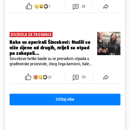
7
28
DOZVOLA ZA TROVANJE
Kako su operirali Šincekovi: Nudili su
niže cijene od drugih, mljeli su otpad
pa zakapali...
Šincekove tvrtke bavile su se preradom otpada u
građevinske proizvode, zbog čega kamioni, bale
plastike i samljeveni materijal dugo nisu izazivali
sumnju
22
131
Učitaj više