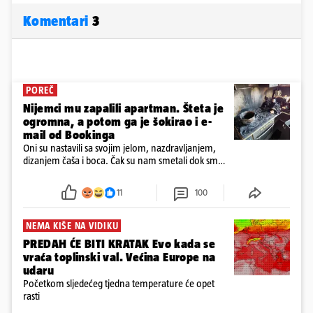
Komentari
3
POREČ
Nijemci mu zapalili apartman. Šteta je
ogromna, a potom ga je šokirao i e-
mail od Bookinga
Oni su nastavili sa svojim jelom, nazdravljanjem,
dizanjem čaša i boca. Čak su nam smetali dok smo
u panici kupili crijeva kako bismo pokušali ugasiti
požar, rekao je vlasnik
11
100
NEMA KIŠE NA VIDIKU
PREDAH ĆE BITI KRATAK Evo kada se
vraća toplinski val. Većina Europe na
udaru
Početkom sljedećeg tjedna temperature će opet
rasti