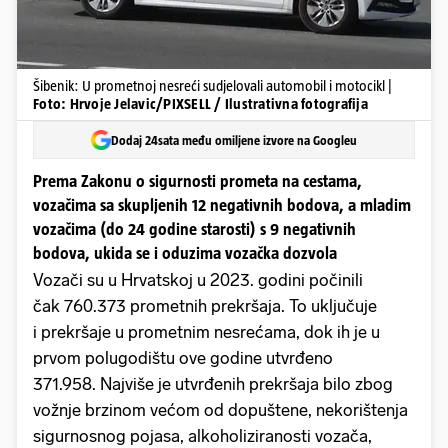
Šibenik: U prometnoj nesreći sudjelovali automobil i motocikl |
Foto: Hrvoje Jelavic/PIXSELL / Ilustrativna fotografija
Dodaj 24sata među omiljene izvore na Googleu
Prema Zakonu o sigurnosti prometa na cestama,
vozačima sa skupljenih 12 negativnih bodova, a mladim
vozačima (do 24 godine starosti) s 9 negativnih
bodova, ukida se i oduzima vozačka dozvola
Vozači su u Hrvatskoj u 2023. godini počinili
čak 760.373 prometnih prekršaja. To uključuje
i prekršaje u prometnim nesrećama, dok ih je u
prvom polugodištu ove godine utvrđeno
371.958. Najviše je utvrđenih prekršaja bilo zbog
vožnje brzinom većom od dopuštene, nekorištenja
sigurnosnog pojasa, alkoholiziranosti vozača,