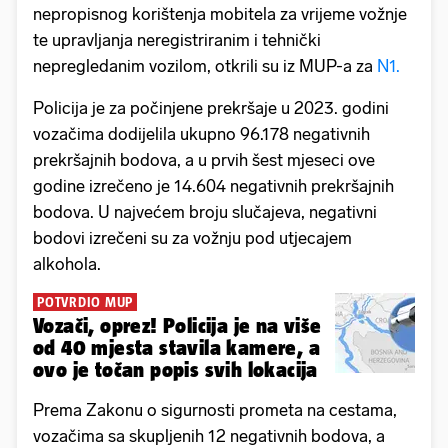
nepropisnog korištenja mobitela za vrijeme vožnje
te upravljanja neregistriranim i tehnički
nepregledanim vozilom, otkrili su iz MUP-a za
N1.
Policija je za počinjene prekršaje u 2023. godini
vozačima dodijelila ukupno 96.178 negativnih
prekršajnih bodova, a u prvih šest mjeseci ove
godine izrečeno je 14.604 negativnih prekršajnih
bodova. U najvećem broju slučajeva, negativni
bodovi izrečeni su za vožnju pod utjecajem
alkohola.
POTVRDIO MUP
Vozači, oprez! Policija je na više
od 40 mjesta stavila kamere, a
ovo je točan popis svih lokacija
Prema Zakonu o sigurnosti prometa na cestama,
vozačima sa skupljenih 12 negativnih bodova, a