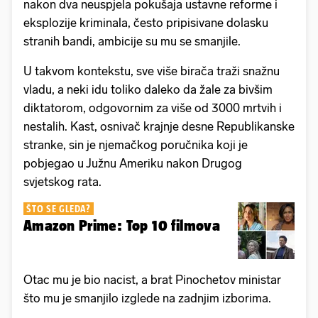
nakon dva neuspjela pokušaja ustavne reforme i
eksplozije kriminala, često pripisivane dolasku
stranih bandi, ambicije su mu se smanjile.
U takvom kontekstu, sve više birača traži snažnu
vladu, a neki idu toliko daleko da žale za bivšim
diktatorom, odgovornim za više od 3000 mrtvih i
nestalih. Kast, osnivač krajnje desne Republikanske
stranke, sin je njemačkog poručnika koji je
pobjegao u Južnu Ameriku nakon Drugog
svjetskog rata.
ŠTO SE GLEDA?
Amazon Prime: Top 10 filmova
Otac mu je bio nacist, a brat Pinochetov ministar
što mu je smanjilo izglede na zadnjim izborima.