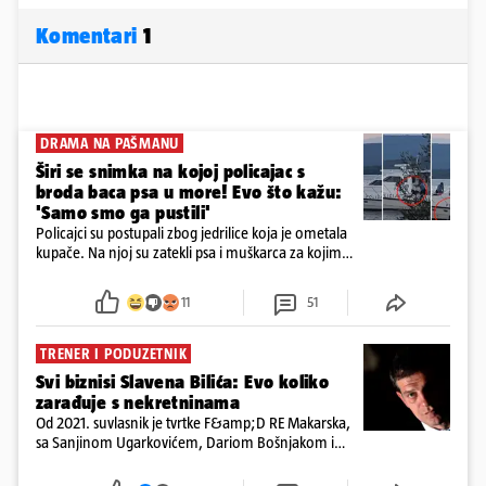
Komentari
1
DRAMA NA PAŠMANU
Širi se snimka na kojoj policajac s
broda baca psa u more! Evo što kažu:
'Samo smo ga pustili'
Policajci su postupali zbog jedrilice koja je ometala
kupače. Na njoj su zatekli psa i muškarca za kojim
se od ranije trage. Muškarac je pružao otpor te su
ga uhitili, a psa je preuzeo komunalni redar
11
51
TRENER I PODUZETNIK
Svi biznisi Slavena Bilića: Evo koliko
zarađuje s nekretninama
Od 2021. suvlasnik je tvrtke F&amp;D RE Makarska,
sa Sanjinom Ugarkovićem, Dariom Bošnjakom i
Dobrislavom Hrkaćem. Tvrtka je registrirana za
poslovanje nekretninama, a od osnutka nema