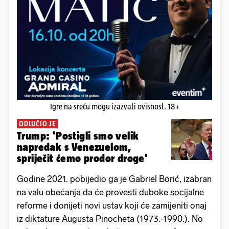
Igre na sreću mogu izazvati ovisnost. 18+
ODLUČIO JE
Trump: 'Postigli smo velik
napredak s Venezuelom,
spriječit ćemo prodor droge'
Godine 2021. pobijedio ga je Gabriel Borić, izabran
na valu obećanja da će provesti duboke socijalne
reforme i donijeti novi ustav koji će zamijeniti onaj
iz diktature Augusta Pinocheta (1973.-1990.). No