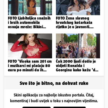
FOTO Ljubiteljica snažnih
FOTO Žena slavnog
i brzih automobila
hrvatskog košarkaša
osvaja mreže: Bikini
rijetko je u javnosti.
spaja s konjskim
Ovako im je izgledalo
snagama
vjenčanje
FOTO 'Visoka sam 201 cm
Čak 2000 ljudi došlo je
i muškarci mi plaćaju 80
vidjeti Ronalda i
eura po minuti da ih
Georginu kako kažu 'da'.
pokorim riječima'
A kad ono - Fabio i
Nicole!
Sve što je bitno, na dohvat ruke
Skini aplikaciju za najbolje iskustvo portala. Čitaj,
komentiraj i budi uvijek u toku s najnovijim vijestima.