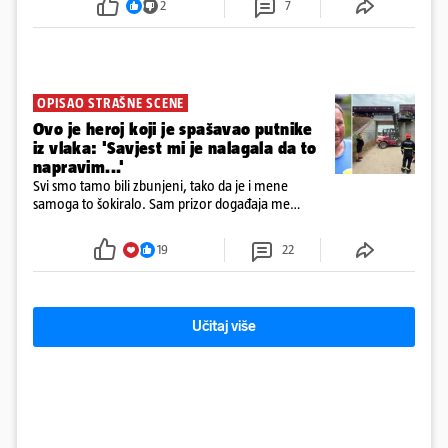
2
7
zaposlenih
OPISAO STRAŠNE SCENE
Ovo je heroj koji je spašavao putnike
iz vlaka: 'Savjest mi je nalagala da to
napravim...'
Svi smo tamo bili zbunjeni, tako da je i mene
samoga to šokiralo. Sam prizor događaja me
šokirao kada sam vidio, rekao je Božidar Zrinski
19
22
Učitaj više