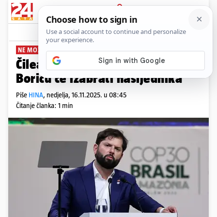
PRIJAVA
News
Komentari
1
NE MOŽE TRAŽITI NOVI MANDAT
Čileanci na biralištima: Hrvatu
Boricu će izabrati nasljednika
Piše
HINA
,
nedjelja, 16.11.2025. u 08:45
Čitanje članka: 1 min