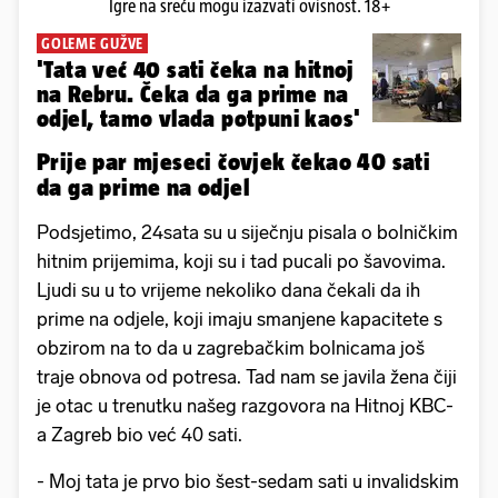
Igre na sreću mogu izazvati ovisnost. 18+
GOLEME GUŽVE
'Tata već 40 sati čeka na hitnoj
na Rebru. Čeka da ga prime na
odjel, tamo vlada potpuni kaos'
Prije par mjeseci čovjek čekao 40 sati
da ga prime na odjel
Podsjetimo, 24sata su u siječnju pisala o bolničkim
hitnim prijemima, koji su i tad pucali po šavovima.
Ljudi su u to vrijeme nekoliko dana čekali da ih
prime na odjele, koji imaju smanjene kapacitete s
obzirom na to da u zagrebačkim bolnicama još
traje obnova od potresa. Tad nam se javila žena čiji
je otac u trenutku našeg razgovora na Hitnoj KBC-
a Zagreb bio već 40 sati.
- Moj tata je prvo bio šest-sedam sati u invalidskim