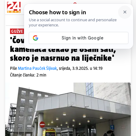
PRIJAVA
News
Komentari
2
GUŽVE NA HITNOJ NA REBRU
'Čovjek s napadom bubrežnih
kamenaca čekao je osam sati,
skoro je nasrnuo na liječnike'
Piše
Martina Pauček Šljivak
,
srijeda, 3.9.2025. u 14:19
Čitanje članka: 2 min