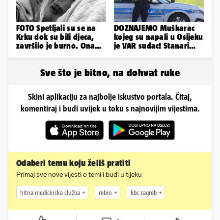
FOTO Spetljali su se na
DOZNAJEMO Muškarac
Krku dok su bili djeca,
kojeg su napali u Osijeku
završilo je burno. Ona
je VAR sudac! Stanari
sad želi 50 milijuna eura
ulice su ga spasili...
Sve što je bitno, na dohvat ruke
Skini aplikaciju za najbolje iskustvo portala. Čitaj,
komentiraj i budi uvijek u toku s najnovijim vijestima.
Odaberi temu koju želiš pratiti
Primaj sve nove vijesti o temi i budi u tijeku
hitna medicinska služba
rebro
kbc zagreb