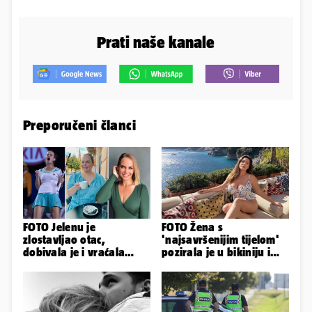
Prati naše kanale
Preporučeni članci
FOTO Jelenu je
FOTO Žena s
zlostavljao otac,
'najsavršenijim tijelom'
dobivala je i vraćala
pozirala je u bikiniju i
kilograme: 'Brutalno me
pokazala svoje bujne
tukao šakama'
obline...