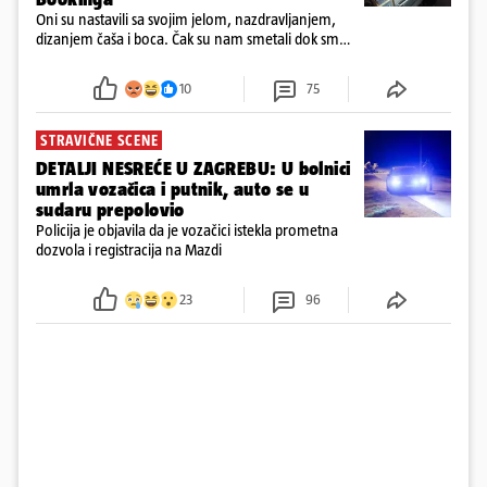
Oni su nastavili sa svojim jelom, nazdravljanjem,
dizanjem čaša i boca. Čak su nam smetali dok smo
u panici kupili crijeva kako bismo pokušali ugasiti
požar, rekao je vlasnik
10
75
STRAVIČNE SCENE
DETALJI NESREĆE U ZAGREBU: U bolnici
umrla vozačica i putnik, auto se u
sudaru prepolovio
Policija je objavila da je vozačici istekla prometna
dozvola i registracija na Mazdi
23
96