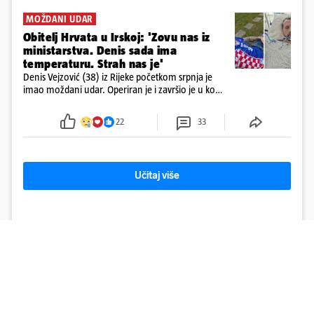
MOŽDANI UDAR
Obitelj Hrvata u Irskoj: 'Zovu nas iz
ministarstva. Denis sada ima
temperaturu. Strah nas je'
Denis Vejzović (38) iz Rijeke početkom srpnja je
imao moždani udar. Operiran je i završio je u komi.
Obitelj ga želi prebaciti u Hrvatsku, kažu kako
tamošnji liječnici ne vjeruju u oporavak: 'Imamo
22
33
72 sata'
Učitaj više