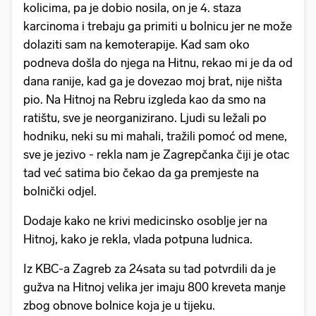
kolicima, pa je dobio nosila, on je 4. staza
karcinoma i trebaju ga primiti u bolnicu jer ne može
dolaziti sam na kemoterapije. Kad sam oko
podneva došla do njega na Hitnu, rekao mi je da od
dana ranije, kad ga je dovezao moj brat, nije ništa
pio. Na Hitnoj na Rebru izgleda kao da smo na
ratištu, sve je neorganizirano. Ljudi su ležali po
hodniku, neki su mi mahali, tražili pomoć od mene,
sve je jezivo - rekla nam je Zagrepčanka čiji je otac
tad već satima bio čekao da ga premjeste na
bolnički odjel.
Dodaje kako ne krivi medicinsko osoblje jer na
Hitnoj, kako je rekla, vlada potpuna ludnica.
Iz KBC-a Zagreb za 24sata su tad potvrdili da je
gužva na Hitnoj velika jer imaju 800 kreveta manje
zbog obnove bolnice koja je u tijeku.