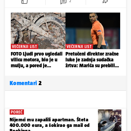
2
Komentari
2
POREČ
Nijemci mu zapalili apartman. Šteta
400.000 eura, a šokirao ga mail od
Bookinga