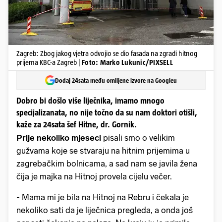
Zagreb: Zbog jakog vjetra odvojio se dio fasada na zgradi hitnog
prijema KBC-a Zagreb |
Foto: Marko Lukunic/PIXSELL
Dodaj 24sata među omiljene izvore na Googleu
Dobro bi došlo više liječnika, imamo mnogo
specijalizanata, no nije točno da su nam doktori otišli,
kaže za 24sata šef Hitne, dr. Gornik.
Prije nekoliko mjeseci
pisali smo o velikim
gužvama koje se stvaraju na hitnim prijemima u
zagrebačkim bolnicama, a sad nam se javila žena
čija je majka na Hitnoj provela cijelu večer.
- Mama mi je bila na Hitnoj na Rebru i čekala je
nekoliko sati da je liječnica pregleda, a onda još