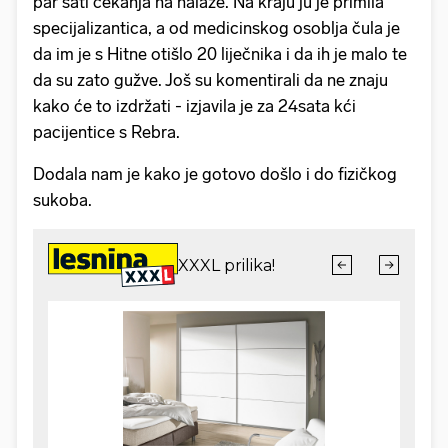
par sati čekanja na nalaze. Na kraju ju je primila
specijalizantica, a od medicinskog osoblja čula je
da im je s Hitne otišlo 20 liječnika i da ih je malo te
da su zato gužve. Još su komentirali da ne znaju
kako će to izdržati - izjavila je za 24sata kći
pacijentice s Rebra.
Dodala nam je kako je gotovo došlo i do fizičkog
sukoba.