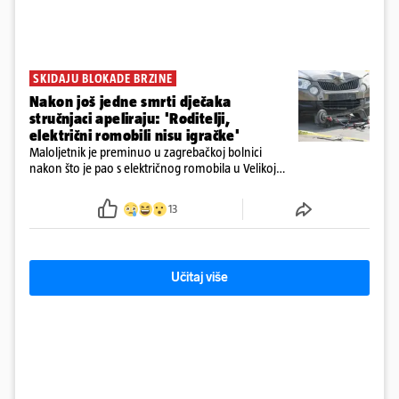
SKIDAJU BLOKADE BRZINE
Nakon još jedne smrti dječaka
stručnjaci apeliraju: 'Roditelji,
električni romobili nisu igračke'
Maloljetnik je preminuo u zagrebačkoj bolnici
nakon što je pao s električnog romobila u Velikoj
Gorici. Liječnici: ‘Ozljede su sve jezivije’
13
Učitaj više