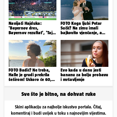
Navijači Hajduka:
FOTO Koga ljubi Petar
'Bayernov dres,
Sučić? Na zimu imali
Bayernov rezultat', 'Taj
bajkovito vjenčanje, a
igrač je sjajan, igra kao
sada je na svijet stigao -
Perišić'
sin!
FOTO Badić? Ne treba,
Evo kada u danu jesti
Halle je grudi prekrila
bananu za bolju probavu
šeširom! Uskoro će 60,
i mršavljenje
ljetuje u golim izdanjima
Sve što je bitno, na dohvat ruke
Skini aplikaciju za najbolje iskustvo portala. Čitaj,
komentiraj i budi uvijek u toku s najnovijim vijestima.