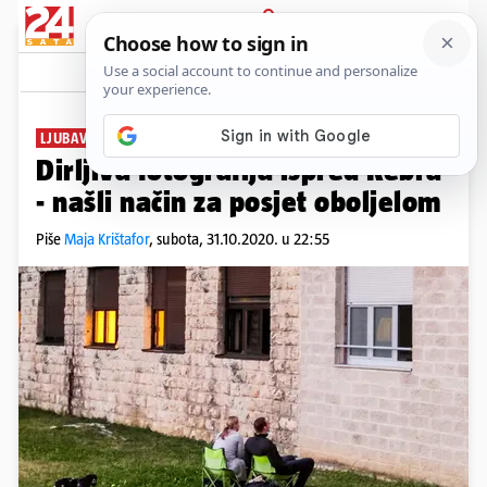
PRIJAVA
News
Komentari
23
LJUBAV NEMA GRANICA
Dirljiva fotografija ispred Rebra
- našli način za posjet oboljelom
Piše
Maja Krištafor
,
subota, 31.10.2020. u 22:55