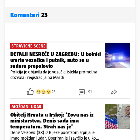
Komentari
23
STRAVIČNE SCENE
DETALJI NESREĆE U ZAGREBU: U bolnici
umrla vozačica i putnik, auto se u
sudaru prepolovio
Policija je objavila da je vozačici istekla prometna
dozvola i registracija na Mazdi
23
91
MOŽDANI UDAR
Obitelj Hrvata u Irskoj: 'Zovu nas iz
ministarstva. Denis sada ima
temperaturu. Strah nas je'
Denis Vejzović (38) iz Rijeke početkom srpnja je
imao moždani udar. Operiran je i završio je u komi.