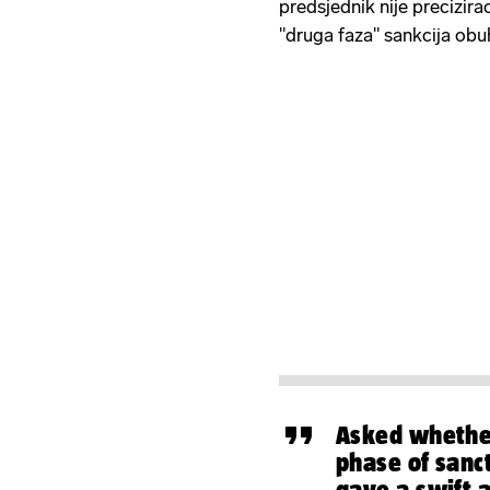
predsjednik nije precizirao
"druga faza" sankcija obuh
Asked whether
phase of sanc
gave a swift 