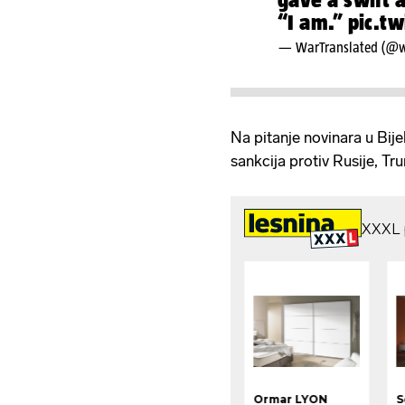
“I am.”
pic.t
— WarTranslated (@w
Na pitanje novinara u Bije
sankcija protiv Rusije, Tr