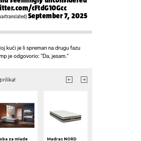
witter.com/cFtdG10Gcc
September 7, 2025
artranslated)
loj kući je li spreman na drugu fazu
ump je odgovorio: "Da, jesam."