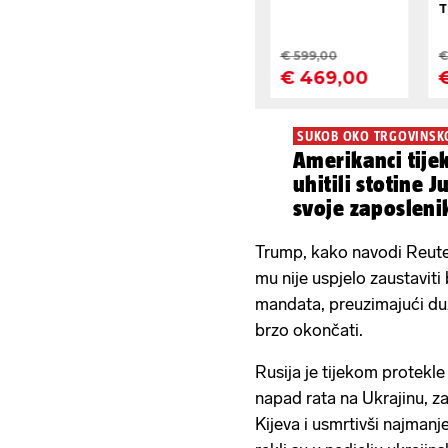
SUKOB OKO TRGOVINSK
Amerikanci tije
uhitili stotine 
svoje zaposleni
a
Trump, kako navodi Reuter
mu nije uspjelo zaustaviti
mandata, preuzimajući duž
brzo okončati.
Rusija je tijekom protekle
napad rata na Ukrajinu, za
Kijeva i usmrtivši najmanj