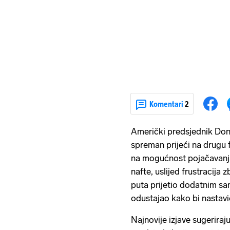
Komentari
2
Američki predsjednik Donal
spreman prijeći na drugu f
na mogućnost pojačavanja 
nafte, uslijed frustracija 
puta prijetio dodatnim san
odustajao kako bi nastavi
Najnovije izjave sugeriraj