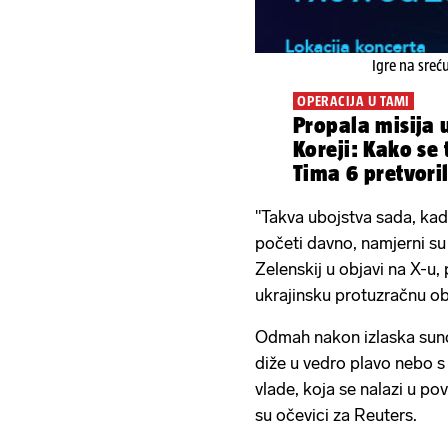
Igre na sreć
OPERACIJA U TAMI
Propala misija 
Koreji: Kako se 
Tima 6 pretvori
"Takva ubojstva sada, kad
početi davno, namjerni su 
Zelenskij u objavi na X-u,
ukrajinsku protuzračnu o
Odmah nakon izlaska sunc
diže u vedro plavo nebo 
vlade, koja se nalazi u povi
su očevici za Reuters.