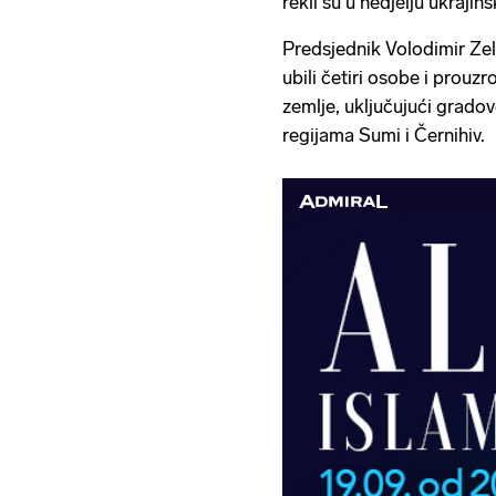
rekli su u nedjelju ukrajin
Predsjednik Volodimir Zele
ubili četiri osobe i prouzro
zemlje, uključujući gradove
regijama Sumi i Černihiv.