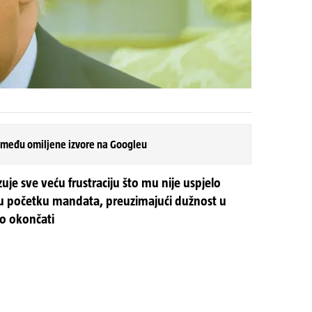
 među omiljene izvore na Googleu
je sve veću frustraciju što mu nije uspjelo
je u početku mandata, preuzimajući dužnost u
zo okončati