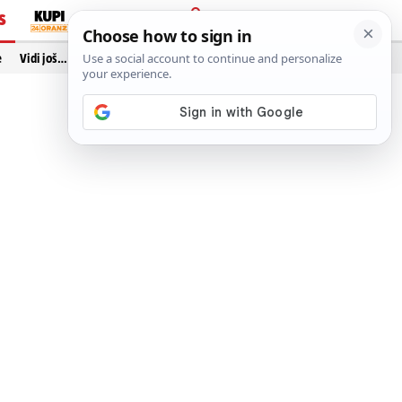
S
PRIJAVA
e
Vidi još…