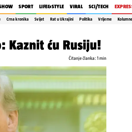
SHOW
SPORT
LIFE&STYLE
VIRAL
SCI/TECH
EXPRES
e
Crna kronika
Svijet
Rat u Ukrajini
Politika
Vrijeme
Kolumn
 Kaznit ću Rusiju!
Čitanje članka: 1 min