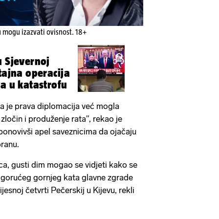
u mogu izazvati ovisnost. 18+
u Sjevernoj
tajna operacija
la u katastrofu
a je prava diplomacija već mogla
zločin i produženje rata", rekao je
 ponovivši apel saveznicima da ojačaju
branu.
a, gusti dim mogao se vidjeti kako se
s gorućeg gornjeg kata glavne zgrade
jesnoj četvrti Pečerskij u Kijevu, rekli