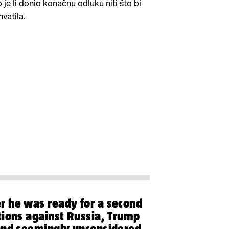
 je li donio konačnu odluku niti što bi
vatila.
 he was ready for a second
tions against Russia, Trump
and seemingly unconsidered