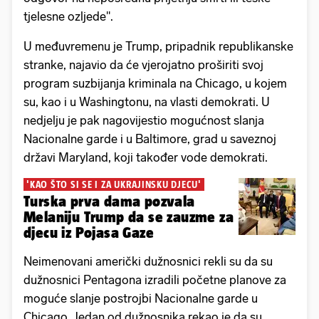
tjelesne ozljede".
U međuvremenu je Trump, pripadnik republikanske
stranke, najavio da će vjerojatno proširiti svoj
program suzbijanja kriminala na Chicago, u kojem
su, kao i u Washingtonu, na vlasti demokrati. U
nedjelju je pak nagovijestio mogućnost slanja
Nacionalne garde i u Baltimore, grad u saveznoj
državi Maryland, koji također vode demokrati.
'KAO ŠTO SI SE I ZA UKRAJINSKU DJECU'
Turska prva dama pozvala
Melaniju Trump da se zauzme za
djecu iz Pojasa Gaze
Neimenovani američki dužnosnici rekli su da su
dužnosnici Pentagona izradili početne planove za
moguće slanje postrojbi Nacionalne garde u
Chicago. Jedan od dužnosnika rekao je da su