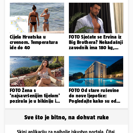
Cijela Hrvatska u
FOTO Sjećate se Ervina iz
crvenom. Temperatura
Big Brothera? Nekadašnji
ide do 40
zavodnik ima 180 kg,
evo kako izgleda
FOTO Žena s
FOTO Od stare ruševine
'najsavršenijim tijelom'
do nove ljepotice:
pozirala je u bikiniju i
Pogledajte kako su od
pokazala svoje bujne
škole u Podstrani
obline...
napravili vilu
Sve što je bitno, na dohvat ruke
Skini aplikaciju za najbolje iskustvo portala. Čitaj,