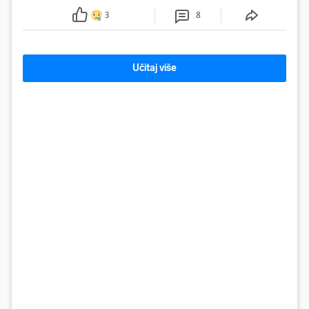
3
8
Učitaj više