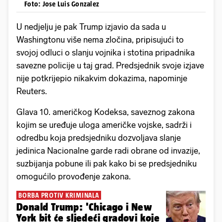
Foto: Jose Luis Gonzalez
U nedjelju je pak Trump izjavio da sada u
Washingtonu više nema zločina, pripisujući to
svojoj odluci o slanju vojnika i stotina pripadnika
savezne policije u taj grad. Predsjednik svoje izjave
nije potkrijepio nikakvim dokazima, napominje
Reuters.
Glava 10. američkog Kodeksa, saveznog zakona
kojim se uređuje uloga američke vojske, sadrži i
odredbu koja predsjedniku dozvoljava slanje
jedinica Nacionalne garde radi obrane od invazije,
suzbijanja pobune ili pak kako bi se predsjedniku
omogućilo provođenje zakona.
BORBA PROTIV KRIMINALA
Donald Trump: 'Chicago i New
York bit će sljedeći gradovi koje