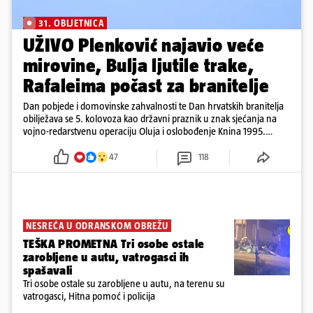
31. OBLJETNICA
UŽIVO Plenković najavio veće
mirovine, Bulja ljutile trake,
Rafaleima počast za branitelje
Dan pobjede i domovinske zahvalnosti te Dan hrvatskih branitelja
obilježava se 5. kolovoza kao državni praznik u znak sjećanja na
vojno-redarstvenu operaciju Oluja i oslobođenje Knina 1995.
godine
47
118
NESREĆA U ODRANSKOM OBREŽU
TEŠKA PROMETNA Tri osobe ostale
zarobljene u autu, vatrogasci ih
spašavali
Tri osobe ostale su zarobljene u autu, na terenu su
vatrogasci, Hitna pomoć i policija