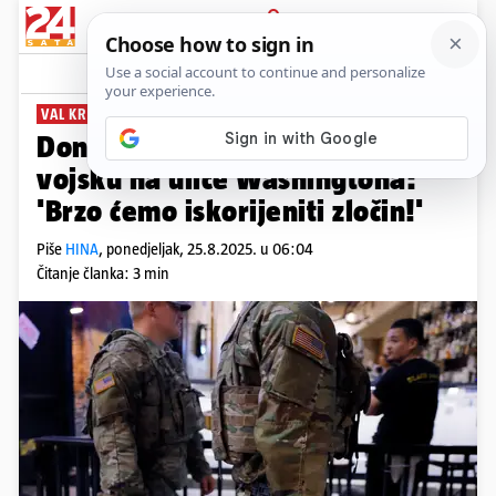
PRIJAVA
News
Komentari
9
VAL KRIMINALA
Donald Trump šalje naoružanu
vojsku na ulice Washingtona:
'Brzo ćemo iskorijeniti zločin!'
Piše
HINA
,
ponedjeljak, 25.8.2025. u 06:04
Čitanje članka: 3 min