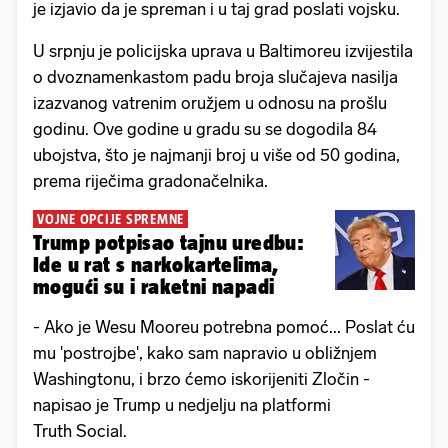
je izjavio da je spreman i u taj grad poslati vojsku.
U srpnju je policijska uprava u Baltimoreu izvijestila
o dvoznamenkastom padu broja slučajeva nasilja
izazvanog vatrenim oružjem u odnosu na prošlu
godinu. Ove godine u gradu su se dogodila 84
ubojstva, što je najmanji broj u više od 50 godina,
prema riječima gradonačelnika.
VOJNE OPCIJE SPREMNE
Trump potpisao tajnu uredbu:
Ide u rat s narkokartelima,
mogući su i raketni napadi
- Ako je Wesu Mooreu potrebna pomoć... Poslat ću
mu 'postrojbe', kako sam napravio u obližnjem
Washingtonu, i brzo ćemo iskorijeniti Zločin -
napisao je Trump u nedjelju na platformi
Truth Social.