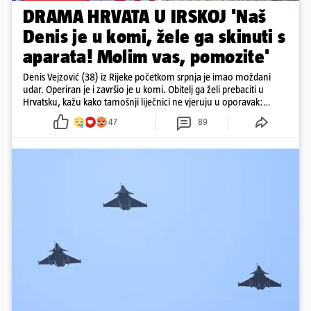
DRAMA HRVATA U IRSKOJ 'Naš
Denis je u komi, žele ga skinuti s
aparata! Molim vas, pomozite'
Denis Vejzović (38) iz Rijeke početkom srpnja je imao moždani
udar. Operiran je i završio je u komi. Obitelj ga želi prebaciti u
Hrvatsku, kažu kako tamošnji liječnici ne vjeruju u oporavak:
'Imamo 72 sata'
47
89