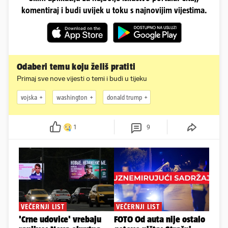
komentiraj i budi uvijek u toku s najnovijim vijestima.
Odaberi temu koju želiš pratiti
Primaj sve nove vijesti o temi i budi u tijeku
vojska
washington
donald trump
1
9