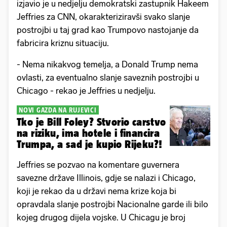
izjavio je u nedjelju demokratski zastupnik Hakeem
Jeffries za CNN, okarakteriziravši svako slanje
postrojbi u taj grad kao Trumpovo nastojanje da
fabricira kriznu situaciju.
- Nema nikakvog temelja, a Donald Trump nema
ovlasti, za eventualno slanje saveznih postrojbi u
Chicago - rekao je Jeffries u nedjelju.
NOVI GAZDA NA RUJEVICI
Tko je Bill Foley? Stvorio carstvo
na riziku, ima hotele i financira
Trumpa, a sad je kupio Rijeku?!
Jeffries se pozvao na komentare guvernera
savezne države Illinois, gdje se nalazi i Chicago,
koji je rekao da u državi nema krize koja bi
opravdala slanje postrojbi Nacionalne garde ili bilo
kojeg drugog dijela vojske. U Chicagu je broj