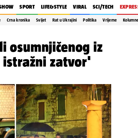
SHOW
SPORT
LIFE&STYLE
VIRAL
SCI/TECH
EXPRES
e
Crna kronika
Svijet
Rat u Ukrajini
Politika
Vrijeme
Kolumn
li osumnjičenog iz
 istražni zatvor'