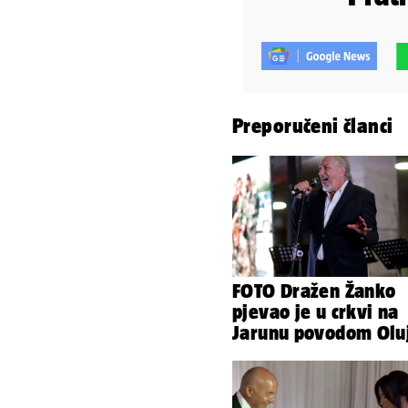
Preporučeni članci
FOTO Dražen Žanko
pjevao je u crkvi na
Jarunu povodom Olu
Evo kako je izgledao
nastup