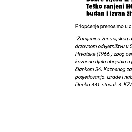
Teško ranjeni H
budan i izvan ž
Priopćenje prenosimo u cij
"Zamjenica županijskog d
državnom odvjetništvu u Sp
Hrvatske (1966.) zbog os
kaznena djela ubojstva u p
člankom 34. Kaznenog zak
posjedovanja, izrade i naba
članka 331. stavak 3. KZ/