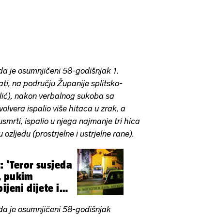
a je osumnjičeni 58-godišnjak 1.
ati, na području Županije splitsko-
lić), nakon verbalnog sukoba sa
volvera ispalio više hitaca u zrak, a
smrti, ispalio u njega najmanje tri hica
 ozljedu (prostrjelne i ustrjelne rane).
: 'Teror susjeda
, pukim
ijeni dijete i
da je osumnjičeni 58-godišnjak