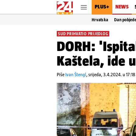
PLUS+
NEWS
Hrvatska
Dan pobjed
SUD PRIHVATIO PRIJEDLOG
DORH: 'Ispita
Kaštela, ide u
Piše
Ivan Štengl
,
srijeda, 3.4.2024. u 17:18