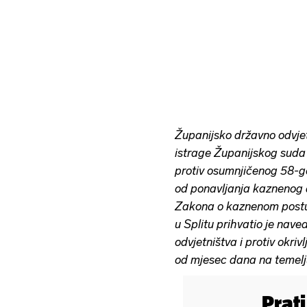
Županijsko državno odvjetn
istrage Županijskog suda 
protiv osumnjičenog 58-g
od ponavljanja kaznenog d
Zakona o kaznenom postu
u Splitu prihvatio je nav
odvjetništva i protiv okriv
od mjesec dana na temelj
Prat