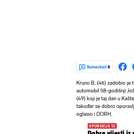
Komentari
6
Kruno B. (46) zadobio je t
automobil 58-godišnji Jo
(49) koji je taj dan u Kašt
također se dobro oporavlj
oglasio i DORH.
OPORAVLJA SE
Dobre vijesti iz 