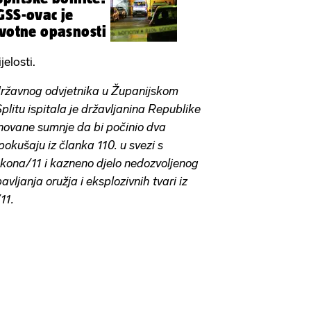
GSS-ovac je
ivotne opasnosti
elosti.
ržavnog odvjetnika u Županijskom
litu ispitala je državljanina Republike
novane sumnje da bi počinio dva
okušaju iz članka 110. u svezi s
ona/11 i kazneno djelo nedozvoljenog
vljanja oružja i eksplozivnih tvari iz
11.