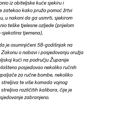
o iz obiteljske kuće sjekiru i
je zatekao kako pruža pomoć žrtvi
mu, u nakani da ga usmrti, sjekirom
io teške tjelesne ozljede (prijelom
-sjekotina tjemena).
da je osumnjičeni 58-godišnjak na
o Zakonu o nabavi i posjedovanju oružja
eljskoj kući na području Županije
vlašteno posjedovao nekoliko ručnih
upaljače za ručne bombe, nekoliko
streljiva te više komada vojnog
streljiva različitih kalibara, čije je
posjedovanje zabranjeno.