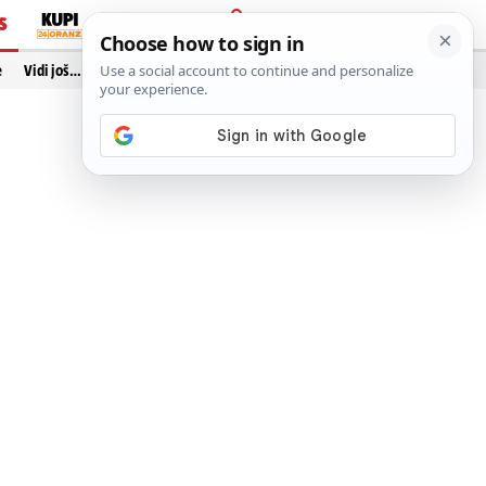
S
PRIJAVA
e
Vidi još…