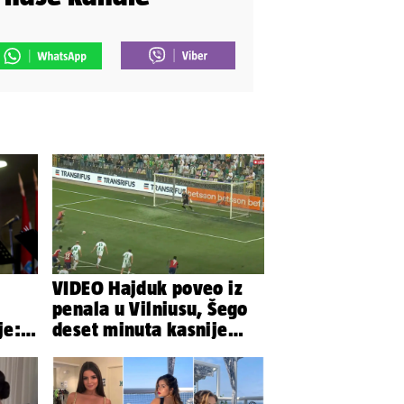
VIDEO Hajduk poveo iz
penala u Vilniusu, Šego
je:
deset minuta kasnije
promašio drugi