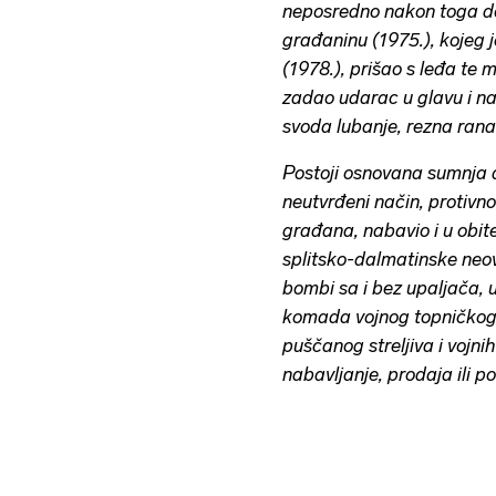
neposredno nakon toga doni
građaninu (1975.), kojeg 
(1978.), prišao s leđa te 
zadao udarac u glavu i nan
svoda lubanje, rezna rana
Postoji osnovana sumnja 
neutvrđeni način, protivn
građana, nabavio i u obit
splitsko-dalmatinske neo
bombi sa i bez upaljača, 
komada vojnog topničkog 
puščanog streljiva i vojnih 
nabavljanje, prodaja ili 