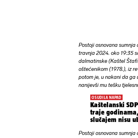
Postoji osnovana sumnja d
travnja 2024. oko 19:35 s
dalmatinske (Kaštel Štafi
oštećenikom (1978.), iz re
potom je, u nakani da ga u
nanijevši mu tešku tjelesnu
OSUDILA NAPAD
Kaštelanski SDP
traje godinama
slučajem nisu ub
majka...'
Postoji osnovana sumnja 