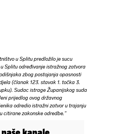
ištvo u Splitu predložilo je sucu
u Splitu određivanje istražnog zatvora
odišnjaka zbog postojanja opasnosti
jela (članak 123. stavak 1. točka 3.
pku). Sudac istrage Županijskog suda
edeni prijedlog ovog državnog
ljenika odredio istražni zatvor u trajanju
u citirane zakonske odredbe."
i naše kanale