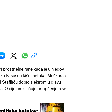
ri prostrjelne rane kada je u njegov
ško K. sasuo kišu metaka. Muškarac
el Štafiliću dobio sjekirom u glavu
a. O cijelom slučaju priopćenjem se
splitske bolnice: