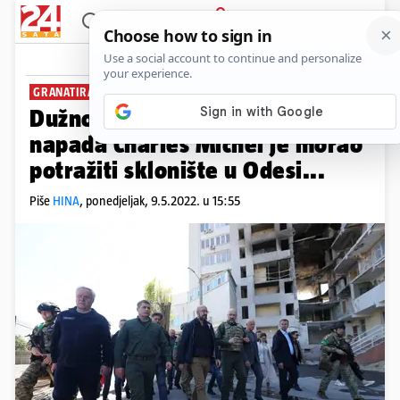
PRIJAVA
News
Komentari
9
GRANATIRANJE NA JUGU UKRAJINE
Dužnosnik EU-a: Zbog raketnog
napada Charles Michel je morao
potražiti sklonište u Odesi...
Piše
HINA
,
ponedjeljak, 9.5.2022. u 15:55