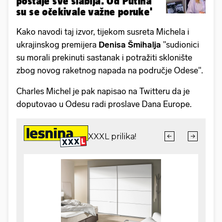
postaje sve slabija. Od Putina
su se očekivale važne poruke'
Kako navodi taj izvor, tijekom susreta Michela i
ukrajinskog premijera
Denisa Šmihalja
"sudionici
su morali prekinuti sastanak i potražiti sklonište
zbog novog raketnog napada na područje Odese".
Charles Michel je pak napisao na Twitteru da je
doputovao u Odesu radi proslave Dana Europe.