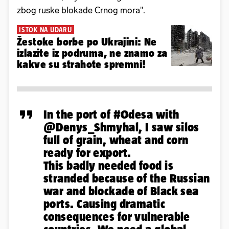
zbog ruske blokade Crnog mora".
ISTOK NA UDARU
Žestoke borbe po Ukrajini: Ne
izlazite iz podruma, ne znamo za
kakve su strahote spremni!
In the port of
#Odesa
with
@Denys_Shmyhal
, I saw silos
full of grain, wheat and corn
ready for export.
This badly needed food is
stranded because of the Russian
war and blockade of Black sea
ports. Causing dramatic
consequences for vulnerable