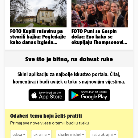
FOTO Kupili ruševinu pa
FOTO Puni se Gospin
stvorili bajku: Pogledajte
dolac: Evo kako se
kako danas izgleda
okupljaju Thompsonovi
dvorac u Zagorju
obožavatelji u Imotskom
Sve što je bitno, na dohvat ruke
Skini aplikaciju za najbolje iskustvo portala. Čitaj,
komentiraj i budi uvijek u toku s najnovijim vijestima.
Odaberi temu koju želiš pratiti
Primaj sve nove vijesti o temi i budi u tijeku
odesa
ukrajina
charles michel
rat u ukrajini