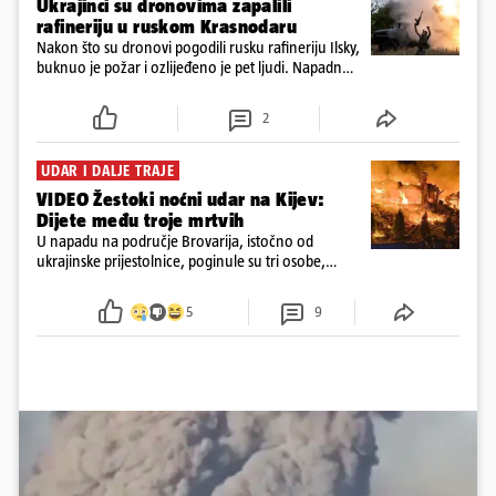
Ukrajinci su dronovima zapalili
rafineriju u ruskom Krasnodaru
Nakon što su dronovi pogodili rusku rafineriju Ilsky,
buknuo je požar i ozlijeđeno je pet ljudi. Napadnut
je i industrijski objekt u Samari, Moskva tvrdi da je
srušila 397 dronova
2
UDAR I DALJE TRAJE
VIDEO Žestoki noćni udar na Kijev:
Dijete među troje mrtvih
U napadu na područje Brovarija, istočno od
ukrajinske prijestolnice, poginule su tri osobe,
među kojima i jedno dijete
5
9