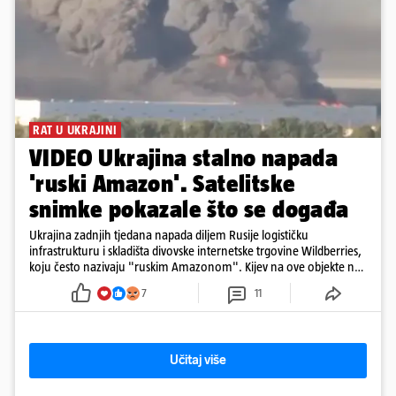
RAT U UKRAJINI
VIDEO Ukrajina stalno napada
'ruski Amazon'. Satelitske
snimke pokazale što se događa
Ukrajina zadnjih tjedana napada diljem Rusije logističku
infrastrukturu i skladišta divovske internetske trgovine Wildberries,
koju često nazivaju "ruskim Amazonom". Kijev na ove objekte ne
gleda samo kao na obična trgovačka skladišta, već tvrdi da ih ruske
7
11
snage koriste i za vojne potrebe, odnosno za skladištenje i
distribuciju dijelova za dronove i druge opreme koja se koristi u
ratu. S druge strane, napadi služe i kao izravan odgovor na ruska
bombardiranja ukrajinske poštanske i logističke infrastrukture te
Učitaj više
kao način da se ekonomske posljedice rata prenesu dublje na ruski
teritorij i približe običnim građanima.