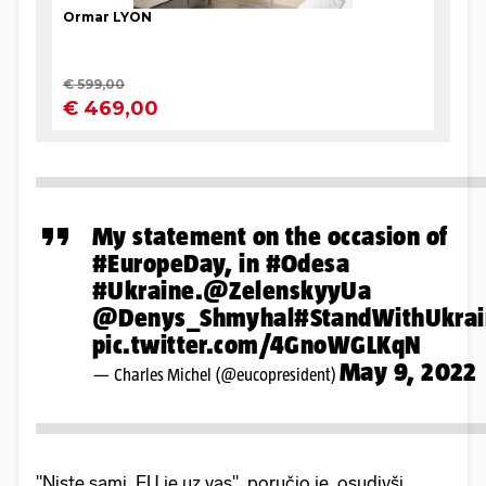
My statement on the occasion of
#EuropeDay
, in
#Odesa
#Ukraine
.
@ZelenskyyUa
@Denys_Shmyhal
#StandWithUkra
pic.twitter.com/4GnoWGLKqN
May 9, 2022
— Charles Michel (@eucopresident)
"Niste sami. EU je uz vas", poručio je, osudivši