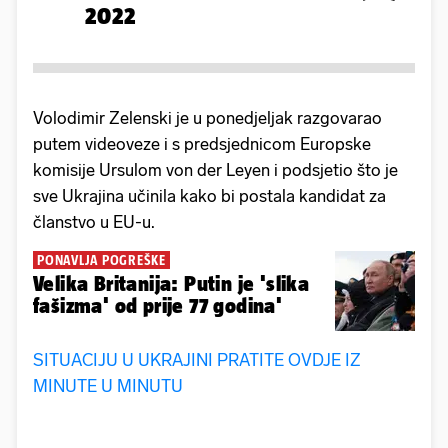
2022
Volodimir Zelenski je u ponedjeljak razgovarao
putem videoveze i s predsjednicom Europske
komisije Ursulom von der Leyen i podsjetio što je
sve Ukrajina učinila kako bi postala kandidat za
članstvo u EU-u.
PONAVLJA POGREŠKE
Velika Britanija: Putin je 'slika
fašizma' od prije 77 godina'
SITUACIJU U UKRAJINI PRATITE OVDJE IZ
MINUTE U MINUTU