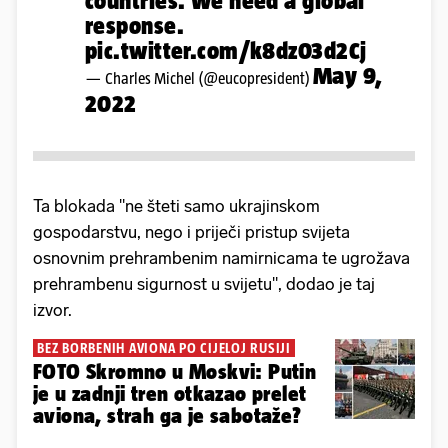
countries. We need a global
response.
pic.twitter.com/k8dz03d2Cj
May 9,
— Charles Michel (@eucopresident)
2022
Ta blokada "ne šteti samo ukrajinskom
gospodarstvu, nego i priječi pristup svijeta
osnovnim prehrambenim namirnicama te ugrožava
prehrambenu sigurnost u svijetu", dodao je taj
izvor.
BEZ BORBENIH AVIONA PO CIJELOJ RUSIJI
FOTO Skromno u Moskvi: Putin
je u zadnji tren otkazao prelet
aviona, strah ga je sabotaže?