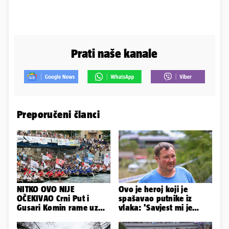
Prati naše kanale
Preporučeni članci
NITKO OVO NIJE
Ovo je heroj koji je
OČEKIVAO Crni Put i
spašavao putnike iz
Gusari Komin rame uz
vlaka: 'Savjest mi je
rame osvojili Maraton
nalagala da to
lađa
napravim...'