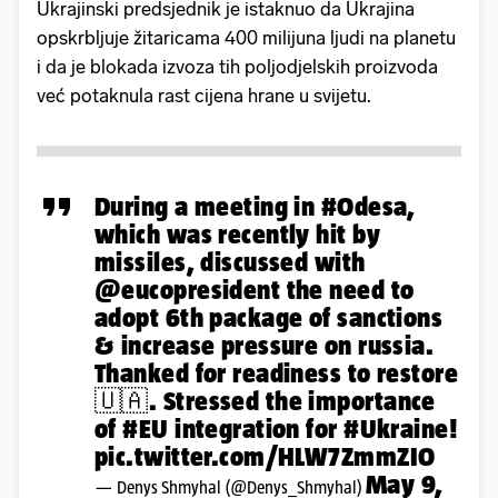
Ukrajinski predsjednik je istaknuo da Ukrajina
opskrbljuje žitaricama 400 milijuna ljudi na planetu
i da je blokada izvoza tih poljodjelskih proizvoda
već potaknula rast cijena hrane u svijetu.
During a meeting in
#Odesa
,
which was recently hit by
missiles, discussed with
@eucopresident
the need to
adopt 6th package of sanctions
& increase pressure on russia.
Thanked for readiness to restore
🇺🇦. Stressed the importance
of
#EU
integration for
#Ukraine
!
pic.twitter.com/HLW7ZmmZIO
May 9,
— Denys Shmyhal (@Denys_Shmyhal)