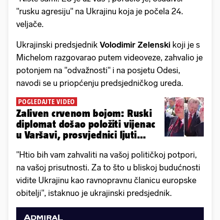
"rusku agresiju" na Ukrajinu koja je počela 24.
veljače.
Ukrajinski predsjednik
Volodimir Zelenski
koji je s
Michelom razgovarao putem videoveze, zahvalio je
potonjem na "odvažnosti" i na posjetu Odesi,
navodi se u priopćenju predsjedničkog ureda.
POGLEDAJTE VIDEO
Zaliven crvenom bojom: Ruski
diplomat došao položiti vijenac
u Varšavi, prosvjednici ljuti...
"Htio bih vam zahvaliti na vašoj političkoj potpori,
na vašoj prisutnosti. Za to što u bliskoj budućnosti
vidite Ukrajinu kao ravnopravnu članicu europske
obitelji", istaknuo je ukrajinski predsjednik.