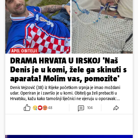
APEL OBITELJI
DRAMA HRVATA U IRSKOJ 'Naš
Denis je u komi, žele ga skinuti s
aparata! Molim vas, pomozite'
Denis Vejzović (38) iz Rijeke početkom srpnja je imao moždani
udar. Operiran je i završio je u komi. Obitelj ga želi prebaciti u
Hrvatsku, kažu kako tamošnji liječnici ne vjeruju u oporavak:
'Imamo 72 sata'
48
104