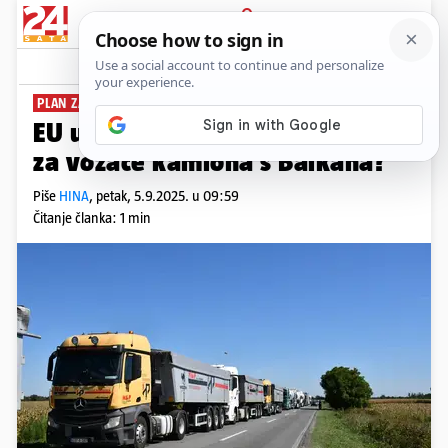
PRIJAVA
News
Komentari
0
PLAN ZA LISTOPAD
EU ukida sadašnja ograničenja
za vozače kamiona s Balkana?
Piše
HINA
,
petak, 5.9.2025. u 09:59
Čitanje članka: 1 min