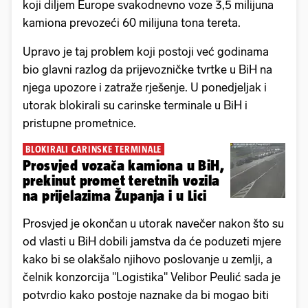
koji diljem Europe svakodnevno voze 3,5 milijuna
kamiona prevozeći 60 milijuna tona tereta.
Upravo je taj problem koji postoji već godinama
bio glavni razlog da prijevozničke tvrtke u BiH na
njega upozore i zatraže rješenje. U ponedjeljak i
utorak blokirali su carinske terminale u BiH i
pristupne prometnice.
BLOKIRALI CARINSKE TERMINALE
Prosvjed vozača kamiona u BiH,
prekinut promet teretnih vozila
na prijelazima Županja i u Lici
Prosvjed je okončan u utorak navečer nakon što su
od vlasti u BiH dobili jamstva da će poduzeti mjere
kako bi se olakšalo njihovo poslovanje u zemlji, a
čelnik konzorcija "Logistika" Velibor Peulić sada je
potvrdio kako postoje naznake da bi mogao biti