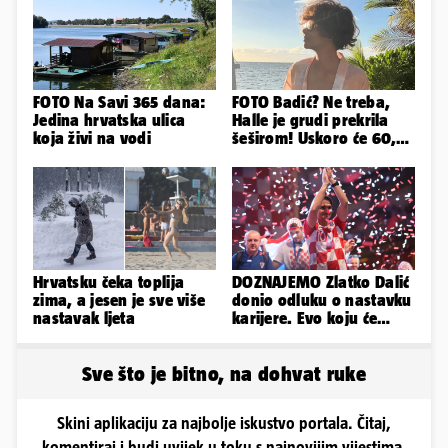
FOTO Na Savi 365 dana:
FOTO Badić? Ne treba,
Jedina hrvatska ulica
Halle je grudi prekrila
koja živi na vodi
šeširom! Uskoro će 60,
ljetuje u golim izdanjima
Hrvatsku čeka toplija
DOZNAJEMO Zlatko Dalić
zima, a jesen je sve više
donio odluku o nastavku
nastavak ljeta
karijere. Evo koju će
reprezentaciju preuzeti!
Sve što je bitno, na dohvat ruke
Skini aplikaciju za najbolje iskustvo portala. Čitaj,
komentiraj i budi uvijek u toku s najnovijim vijestima.