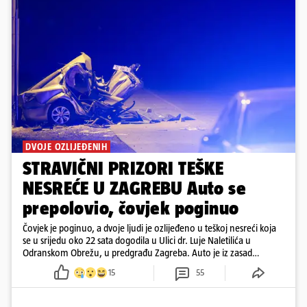
DVOJE OZLIJEĐENIH
STRAVIČNI PRIZORI TEŠKE
NESREĆE U ZAGREBU Auto se
prepolovio, čovjek poginuo
Čovjek je poginuo, a dvoje ljudi je ozlijeđeno u teškoj nesreći koja
se u srijedu oko 22 sata dogodila u Ulici dr. Luje Naletilića u
Odranskom Obrežu, u predgrađu Zagreba. Auto je iz zasad
neutvrđenih razloga sletio s kolnika, a od siline udara vozilo se
15
55
prepolovilo.