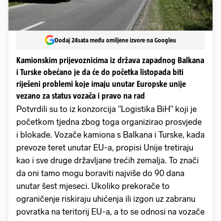
Dodaj 24sata među omiljene izvore na Googleu
Kamionskim prijevoznicima iz država zapadnog Balkana
i Turske obećano je da će do početka listopada biti
riješeni problemi koje imaju unutar Europske unije
vezano za status vozača i pravo na rad
Potvrdili su to iz konzorcija "Logistika BiH" koji je
početkom tjedna zbog toga organizirao prosvjede
i blokade. Vozače kamiona s Balkana i Turske, kada
prevoze teret unutar EU-a, propisi Unije tretiraju
kao i sve druge državljane trećih zemalja. To znači
da oni tamo mogu boraviti najviše do 90 dana
unutar šest mjeseci. Ukoliko prekorače to
ograničenje riskiraju uhićenja ili izgon uz zabranu
povratka na teritorij EU-a, a to se odnosi na vozače