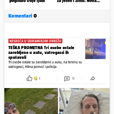
Komentari
0
NESREĆA U ODRANSKOM OBREŽU
TEŠKA PROMETNA Tri osobe ostale
zarobljene u autu, vatrogasci ih
spašavali
Tri osobe ostale su zarobljene u autu, na terenu su
vatrogasci, Hitna pomoć i policija
3
12