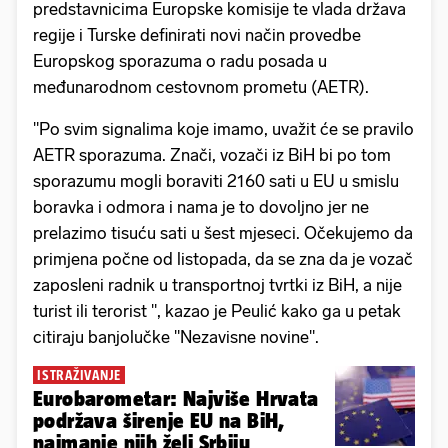
predstavnicima Europske komisije te vlada država
regije i Turske definirati novi način provedbe
Europskog sporazuma o radu posada u
međunarodnom cestovnom prometu (AETR).
"Po svim signalima koje imamo, uvažit će se pravilo
AETR sporazuma. Znači, vozači iz BiH bi po tom
sporazumu mogli boraviti 2160 sati u EU u smislu
boravka i odmora i nama je to dovoljno jer ne
prelazimo tisuću sati u šest mjeseci. Očekujemo da
primjena počne od listopada, da se zna da je vozač
zaposleni radnik u transportnoj tvrtki iz BiH, a nije
turist ili terorist ", kazao je Peulić kako ga u petak
citiraju banjolučke "Nezavisne novine".
ISTRAŽIVANJE
Eurobarometar: Najviše Hrvata
podržava širenje EU na BiH,
najmanje njih želi Srbiju