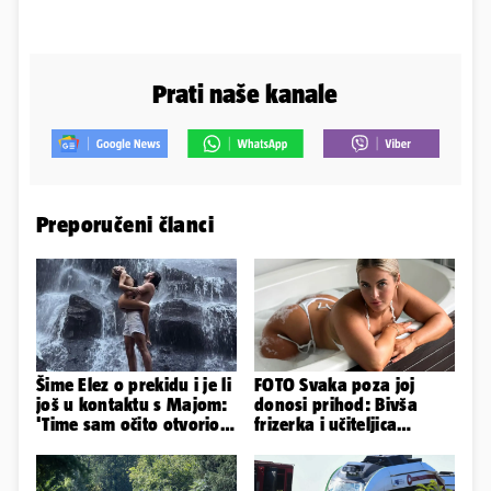
Prati naše kanale
Preporučeni članci
Šime Elez o prekidu i je li
FOTO Svaka poza joj
još u kontaktu s Majom:
donosi prihod: Bivša
'Time sam očito otvorio
frizerka i učiteljica
Pandorinu kutiju'
oblinama je zapalila
Instagram