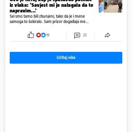
iz vlaka: 'Savjest mi je nalagala da to
napravim...'
Svi smo tamo bili zbunjeni, tako da je i mene
samoga to šokiralo. Sam prizor događaja me
šokirao kada sam vidio, rekao je Božidar Zrinski
19
22
Učitaj više