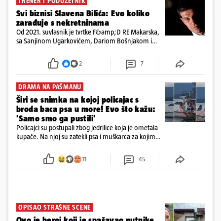
TRENER I PODUZETNIK
Svi biznisi Slavena Bilića: Evo koliko
zarađuje s nekretninama
Od 2021. suvlasnik je tvrtke F&amp;D RE Makarska,
sa Sanjinom Ugarkovićem, Dariom Bošnjakom i
Dobrislavom Hrkaćem. Tvrtka je registrirana za
poslovanje nekretninama, a od osnutka nema
2
7
zaposlenih
DRAMA NA PAŠMANU
Širi se snimka na kojoj policajac s
broda baca psa u more! Evo što kažu:
'Samo smo ga pustili'
Policajci su postupali zbog jedrilice koja je ometala
kupače. Na njoj su zatekli psa i muškarca za kojim
se od ranije trage. Muškarac je pružao otpor te su
ga uhitili, a psa je preuzeo komunalni redar
11
45
OPISAO STRAŠNE SCENE
Ovo je heroj koji je spašavao putnike