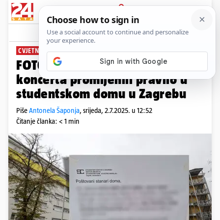
PRIJAVA
News
Komentari
15
CVJETNO NASELJE
FOTO Zbog Thompsonovog
koncerta promijenili pravilo u
studentskom domu u Zagrebu
Piše
Antonela Šaponja
,
srijeda, 2.7.2025. u 12:52
Čitanje članka: < 1 min