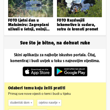
FOTO Ljetni dan u
FOTO Razdvojili
Maksimiru: Zagrepčani
lokomotive iz sudara,
uživali u šetnji, vožnji
sutra će krenuti promet
biciklom i prirodi
Sve što je bitno, na dohvat ruke
Skini aplikaciju za najbolje iskustvo portala. Čitaj,
komentiraj i budi uvijek u toku s najnovijim vijestima.
Odaberi temu koju želiš pratiti
Primaj sve nove vijesti o temi i budi u tijeku
studentski dom
cvjetno naselje