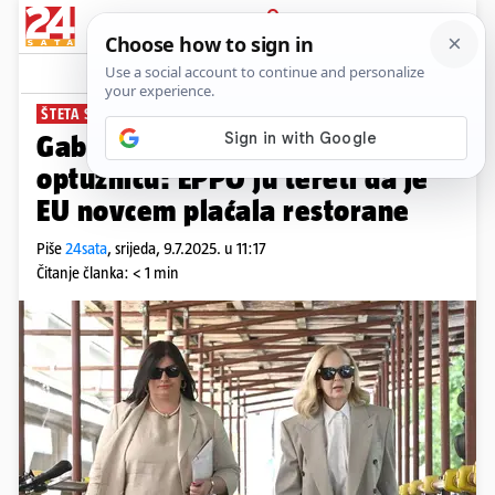
PRIJAVA
News
Komentari
52
ŠTETA SKORO 10000 EURA
Gabrijela Žalac dobila novu
optužnicu: EPPO ju tereti da je
EU novcem plaćala restorane
Piše
24sata
,
srijeda, 9.7.2025. u 11:17
Čitanje članka: < 1 min