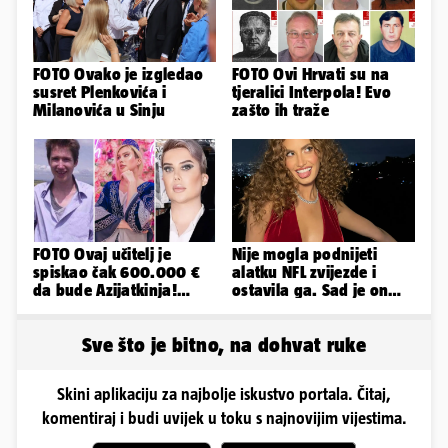
FOTO Ovako je izgledao
FOTO Ovi Hrvati su na
susret Plenkovića i
tjeralici Interpola! Evo
Milanovića u Sinju
zašto ih traže
FOTO Ovaj učitelj je
Nije mogla podnijeti
spiskao čak 600.000 €
alatku NFL zvijezde i
da bude Azijatkinja!
ostavila ga. Sad je on
Ponovno želi biti
tuži: 'Izgleda kao tri
muško...
limenke...'
Sve što je bitno, na dohvat ruke
Skini aplikaciju za najbolje iskustvo portala. Čitaj,
komentiraj i budi uvijek u toku s najnovijim vijestima.