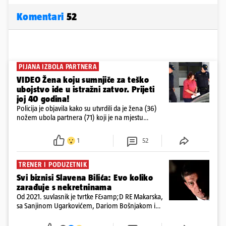
Komentari
52
PIJANA IZBOLA PARTNERA
VIDEO Žena koju sumnjiče za teško
ubojstvo ide u istražni zatvor. Prijeti
joj 40 godina!
Policija je objavila kako su utvrdili da je žena (36)
nožem ubola partnera (71) koji je na mjestu
preminuo. Imala je 2,03 promila. U nedjelju su je
ispitali i poslali u istražni zatvor
1
52
TRENER I PODUZETNIK
Svi biznisi Slavena Bilića: Evo koliko
zarađuje s nekretninama
Od 2021. suvlasnik je tvrtke F&amp;D RE Makarska,
sa Sanjinom Ugarkovićem, Dariom Bošnjakom i
Dobrislavom Hrkaćem. Tvrtka je registrirana za
poslovanje nekretninama, a od osnutka nema