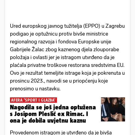
Ured europskog javnog tužitelja (EPPO) u Zagrebu
podigao je optužnicu protiv bivše ministrice
regionalnog razvoja i fondova Europske unije
Gabrijele Žalac zbog kaznenog djela zlouporabe
položaja i ovlasti jer je istragom utvrđeno da je
plaćala privatne troškove restorana sredstvima EU.
Ovo je rezultat temeljite istrage koja je pokrenuta u
prosincu 2023., navodi se u priopćenju koje
prenosimo u nastavku.
AFERA 'SPORT I GLAZBA'
Nagodila se još jedna optužena
s Josipom Pleslić ex Rimac. I
ona je dobila uvjetnu kaznu
Provedenom istragom je utvrđeno da je bivša