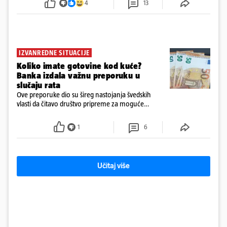
4
13
zaposlenih
IZVANREDNE SITUACIJE
Koliko imate gotovine kod kuće?
Banka izdala važnu preporuku u
slučaju rata
Ove preporuke dio su šireg nastojanja švedskih
vlasti da čitavo društvo pripreme za moguće
posljedice vojnih ili kibernetičkih napada
1
6
Učitaj više