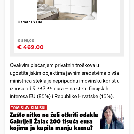
Ovakvim plaćanjem privatnih troškova u
ugostiteljskim objektima javnim sredstvima bivša
ministrica stekla je nepripadnu imovinsku korist u
iznosu od 9.732,35 eura – na štetu fincijskih
interesa EU (85%) i Republike Hrvatske (15%).
TOMISLAV KLAUŠKI
Zašto nitko ne želi otkriti odakle
Gabrijeli Žalac 200 tisuća eura
kojima je kupila manju kaznu?