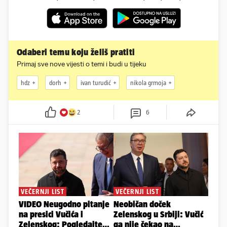
Odaberi temu koju želiš pratiti
Primaj sve nove vijesti o temi i budi u tijeku
hdz
dorh
ivan turudić
nikola grmoja
2
6