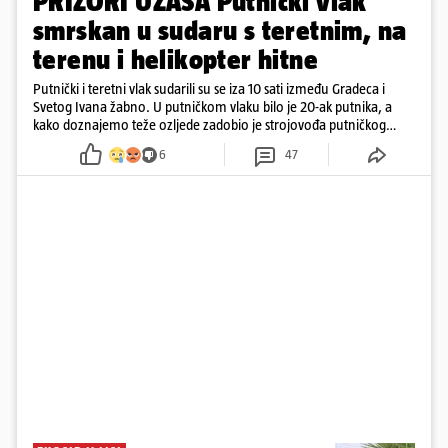
PRIZORI UŽASA Putnički vlak
smrskan u sudaru s teretnim, na
terenu i helikopter hitne
Putnički i teretni vlak sudarili su se iza 10 sati između Gradeca i
Svetog Ivana žabno. U putničkom vlaku bilo je 20-ak putnika, a
kako doznajemo teže ozljede zadobio je strojovođa putničkog
vlaka. Zatvoren je promet, a fotoreporteri Prigorskog objavili su
6
47
prve snimke s mjesta sudara