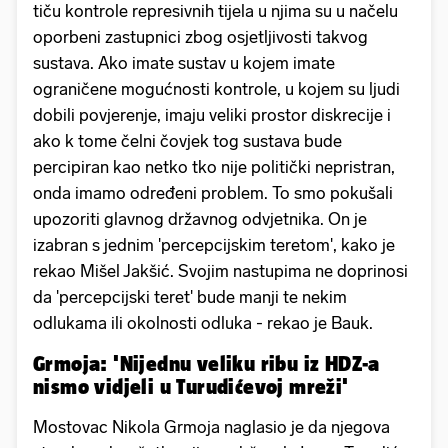
tiču kontrole represivnih tijela u njima su u načelu
oporbeni zastupnici zbog osjetljivosti takvog
sustava. Ako imate sustav u kojem imate
ograničene mogućnosti kontrole, u kojem su ljudi
dobili povjerenje, imaju veliki prostor diskrecije i
ako k tome čelni čovjek tog sustava bude
percipiran kao netko tko nije politički nepristran,
onda imamo određeni problem. To smo pokušali
upozoriti glavnog državnog odvjetnika. On je
izabran s jednim 'percepcijskim teretom', kako je
rekao Mišel Jakšić. Svojim nastupima ne doprinosi
da 'percepcijski teret' bude manji te nekim
odlukama ili okolnosti odluka - rekao je Bauk.
Grmoja: 'Nijednu veliku ribu iz HDZ-a
nismo vidjeli u Turudićevoj mreži'
Mostovac Nikola Grmoja naglasio je da njegova