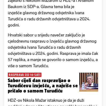
zajedno s Nikolom Mažarom iz HDZ-a i Arsenom
Baukom iz SDP-a. Glavna tema bila je
izvješće glavnog državnog odvjetnika Ivana
Turudića o radu državnih odvjetništava u 2024.
godini.
Hrvatski sabor u srijedu navečer zaključio je
cjelodnevnu raspravu o Izvješću glavnog državnog
odvjetnika Ivana Turudića o radu državnih
odvjetništava u 2024. godini. Rasprava je imala čak
57 replika, a manje se govorilo o samom izvješću, a
više o samom Turudiću.
RASPRAVA OD 10 SATI
Sabor cijeli dan raspravljao o
Turudićevu izvješću, a najviše se
pričalo o samom Turudiću
HDZ-ov Nikola Mažar istaknuo je da je duži