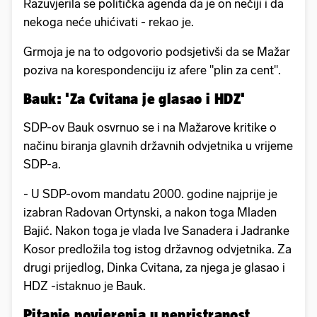
Razuvjerila se politička agenda da je on nečiji i da
nekoga neće uhićivati - rekao je.
Grmoja je na to odgovorio podsjetivši da se Mažar
poziva na korespondenciju iz afere "plin za cent".
Bauk: 'Za Cvitana je glasao i HDZ'
SDP-ov Bauk osvrnuo se i na Mažarove kritike o
načinu biranja glavnih državnih odvjetnika u vrijeme
SDP-a.
- U SDP-ovom mandatu 2000. godine najprije je
izabran Radovan Ortynski, a nakon toga Mladen
Bajić. Nakon toga je vlada Ive Sanadera i Jadranke
Kosor predložila tog istog državnog odvjetnika. Za
drugi prijedlog, Dinka Cvitana, za njega je glasao i
HDZ -istaknuo je Bauk.
Pitanje povjerenja u nepristranost