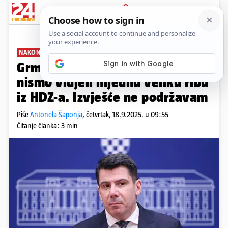
PRIJAVA
News
Komentari
6
NAKON RASPRAVE U SABORU
Grmoja: U Turudićevoj mreži još
nismo vidjeli nijednu veliku ribu
iz HDZ-a. Izvješće ne podržavam
Piše
Antonela Šaponja
,
četvrtak, 18.9.2025. u 09:55
Čitanje članka: 3 min