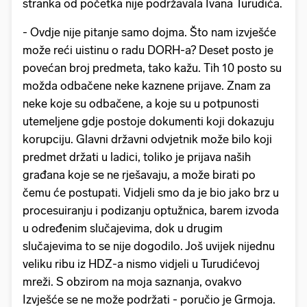
stranka od početka nije podržavala Ivana Turudića.
- Ovdje nije pitanje samo dojma. Što nam izvješće
može reći uistinu o radu DORH-a? Deset posto je
povećan broj predmeta, tako kažu. Tih 10 posto su
možda odbačene neke kaznene prijave. Znam za
neke koje su odbačene, a koje su u potpunosti
utemeljene gdje postoje dokumenti koji dokazuju
korupciju. Glavni državni odvjetnik može bilo koji
predmet držati u ladici, toliko je prijava naših
građana koje se ne rješavaju, a može birati po
čemu će postupati. Vidjeli smo da je bio jako brz u
procesuiranju i podizanju optužnica, barem izvoda
u određenim slučajevima, dok u drugim
slučajevima to se nije dogodilo. Još uvijek nijednu
veliku ribu iz HDZ-a nismo vidjeli u Turudićevoj
mreži. S obzirom na moja saznanja, ovakvo
Izvješće se ne može podržati - poručio je Grmoja.