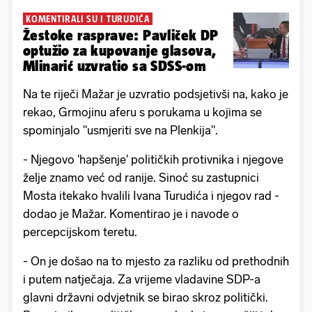
KOMENTIRALI SU I TURUDIĆA
Žestoke rasprave: Pavliček DP
optužio za kupovanje glasova,
Mlinarić uzvratio sa SDSS-om
Na te riječi Mažar je uzvratio podsjetivši na, kako je
rekao, Grmojinu aferu s porukama u kojima se
spominjalo "usmjeriti sve na Plenkija".
- Njegovo 'hapšenje' političkih protivnika i njegove
želje znamo već od ranije. Sinoć su zastupnici
Mosta itekako hvalili Ivana Turudića i njegov rad -
dodao je Mažar. Komentirao je i navode o
percepcijskom teretu.
- On je došao na to mjesto za razliku od prethodnih
i putem natječaja. Za vrijeme vladavine SDP-a
glavni državni odvjetnik se birao skroz politički.