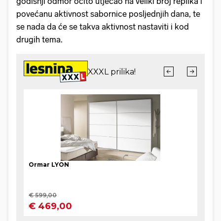
godišnji odmor očito utjecao na veliki broj replika i
povećanu aktivnost sabornice posljednjih dana, te
se nada da će se takva aktivnost nastaviti i kod
drugih tema.