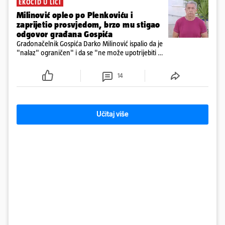
EKOCID U LICI
Milinović opleo po Plenkoviću i
zaprijetio prosvjedom, brzo mu stigao
odgovor građana Gospića
Gradonačelnik Gospića Darko Milinović ispalio da je
"nalaz" ograničen" i da se "ne može upotrijebiti za
sudske sporove". Građani Gospića ga podsjetili da
ga je naručio Uskok i da je dio spisa
14
Učitaj više