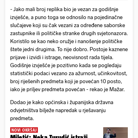
- Jako mali broj replika bio je vezan za godišnje
izvješće, a puno toga se odnosilo na pojedinačne
slučajeve koji su čak vezani za određene saborske
zastupnike ili političke stranke drugih svjetonazora.
Koristilo se kao neko oružje i nanošenje političke
štete jedni drugima. To nije dobro. Postoje kaznene
prijave i izvidi i istrage, neovisnost rada tijela.
Godišnje izvješće je pozitivno kada se pogledaju
statistički podaci vezano za ažurnost, učinkovitost,
broj riješenih predmeta koji je povećan 10 posto,
iako je priljev predmeta povećan - rekao je Mažar.
Dodao je kako općinska i županijska državna
odvjetništva bilježe napredak u rješavanju
predmeta.
NOVI OKRŠAJ
Miletić: Neka Turudić istraži