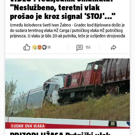
"Neslužbeno, teretni vlak
prošao je kroz signal 'STOJ'..."
Između kolodvora Sveti Ivan Žabno - Gradec kod Bjelovara došlo je
do sudara teretnog vlaka HŽ Carga i putničkog vlaka HŽ putničkog
prijevoza. U vlaku je bilo 20-ak putnika, teže je ozlijeđen strojovođa
18
155
SUDAR DVA VLAKA