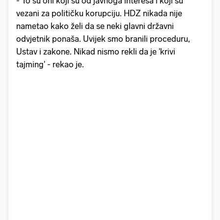
- To su oni koji su od javnoga interesa i koji su
vezani za političku korupciju. HDZ nikada nije
nametao kako želi da se neki glavni državni
odvjetnik ponaša. Uvijek smo branili proceduru,
Ustav i zakone. Nikad nismo rekli da je 'krivi
tajming' - rekao je.