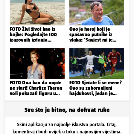
FOTO Živi život kao iz
Ovo je heroj koji je
bajke: Pogledajte 100
spašavao putnike iz
izazovnih izdanja
vlaka: 'Savjest mi je
Ronaldove Georgine
nalagala da to
napravim...'
FOTO Ona kao da uopće
FOTO Sjećate li se mene?
ne stari! Charlize Theron
Ovo su zaboravljeni
voli pokazati figuru u
hajdukovci, jedan je
golišavim izdanjima...
napuhao 3,3 promila...
Sve što je bitno, na dohvat ruke
Skini aplikaciju za najbolje iskustvo portala. Čitaj,
komentiraj i budi uvijek u toku s najnovijim vijestima.