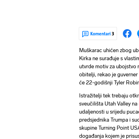
Komentari
3
Muškarac uhićen zbog ubo
Kirka ne surađuje s vlastim
utvrde motiv za ubojstvo r
obitelji, rekao je guverne
će 22-godišnji Tyler Robi
Istražitelji tek trebaju o
sveučilišta Utah Valley na
udaljenosti u srijedu puca
predsjednika Trumpa i su
skupine Turning Point USA,
događanja kojem je prisu