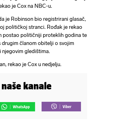
 rekao je Cox na NBC-u.
a je Robinson bio registrirani glasač,
oj političkoj stranci. Rođak je rekao
postao političniji proteklih godina te
s drugim članom obitelji o svojim
i njegovim gledištima.
an, rekao je Cox u nedjelju.
i naše kanale