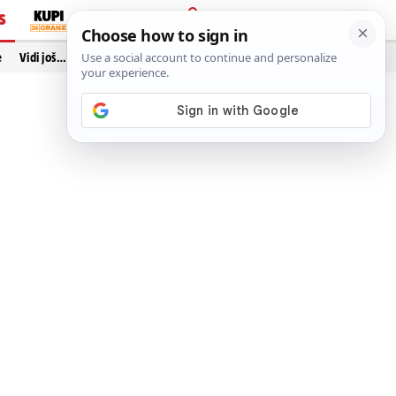
S
PRIJAVA
e
Vidi još…