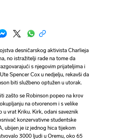
jstva desničarskog aktivista Charlieja
a, no istražitelji rade na tome da
azgovarajući s njegovim prijateljima i
r Ute Spencer Cox u nedjelju, rekavši da
nson biti službeno optužen u utorak.
tkriti zašto se Robinson popeo na krov
 okupljanju na otvorenom i s velike
o u vrat Kriku. Kirk, odani saveznik
osnivač konzervativne studentske
 ubijen je iz jednog hica tijekom
stvovalo 3000 ljudi u Oremu, oko 65