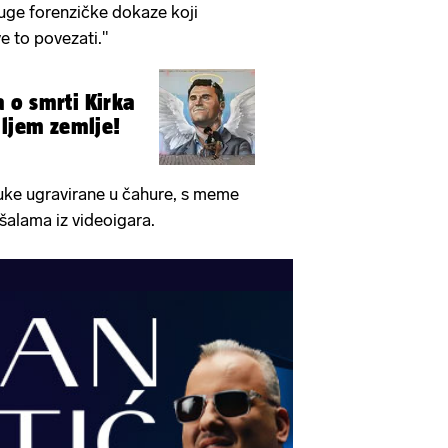
ge forenzičke dokaze koji
e to povezati."
 o smrti Kirka
iljem zemlje!
oruke ugravirane u čahure, s meme
šalama iz videoigara.