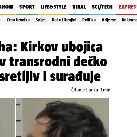
SHOW
SPORT
LIFE&STYLE
VIRAL
SCI/TECH
EXPRES
e
Crna kronika
Svijet
Rat u Ukrajini
Politika
Vrijeme
Kolumn
a: Kirkov ubojica
ov transrodni dečko
sretljiv i surađuje
Čitanje članka: 1 min