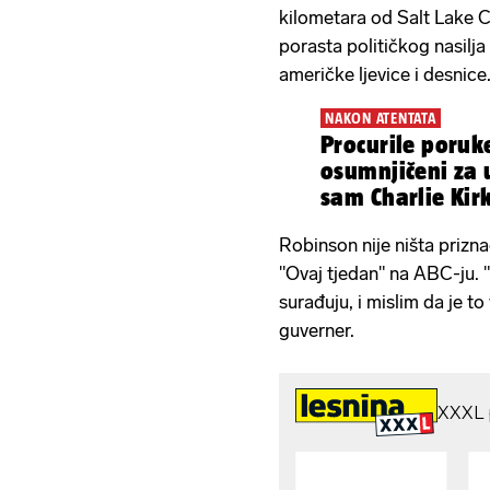
kilometara od Salt Lake Ci
porasta političkog nasilj
američke ljevice i desnice
NAKON ATENTATA
Procurile poruke
osumnjičeni za 
sam Charlie Kir
smrt...
Robinson nije ništa priznao
"Ovaj tjedan" na ABC-ju. "
surađuju, i mislim da je to
guverner.