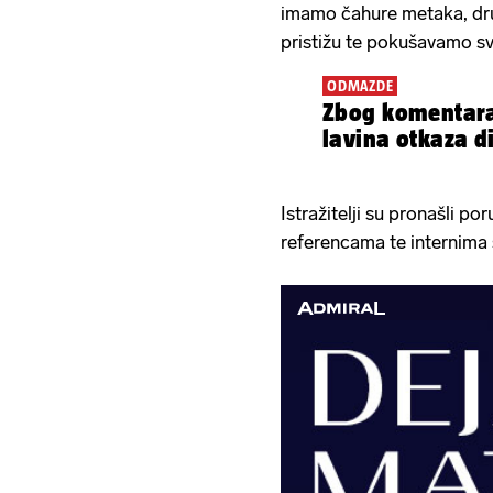
imamo čahure metaka, dru
pristižu te pokušavamo sv
ODMAZDE
Zbog komentara
lavina otkaza d
Istražitelji su pronašli p
referencama te internima 