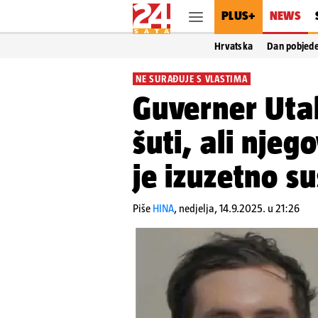
PLUS+
NEWS
Hrvatska
Dan pobjed
NE SURAĐUJE S VLASTIMA
Guverner Utah
šuti, ali njeg
je izuzetno su
Piše
HINA
,
nedjelja, 14.9.2025. u 21:26