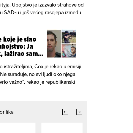
tyja. Ubojstvo je izazvalo strahove od
a u SAD-u i još većeg rascjepa između
.
 koje je slao
ubojstvo: Ja
k, lažirao sam
 istražiteljima, Cox je rekao u emisiji
Ne surađuje, no svi ljudi oko njega
 vrlo važno", rekao je republikanski