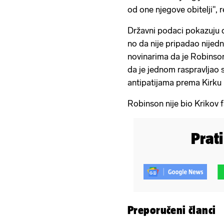
od one njegove obitelji",
Državni podaci pokazuju d
no da nije pripadao nijedn
novinarima da je Robinson 
da je jednom raspravljao 
antipatijama prema Kirku 
Robinson nije bio Krikov f
Prat
Preporučeni članci