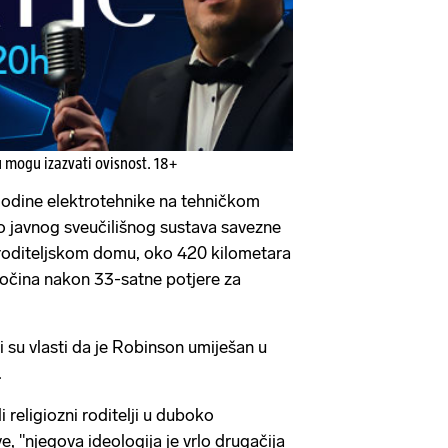
u mogu izazvati ovisnost. 18+
godine elektrotehnike na tehničkom
 dio javnog sveučilišnog sustava savezne
 roditeljskom domu, oko 420 kilometara
očina nakon 33-satne potjere za
li su vlasti da je Robinson umiješan u
.
 religiozni roditelji u duboko
e, "njegova ideologija je vrlo drugačija