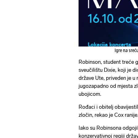
Igre na sreć
Robinson, student treće 
sveučilištu Dixie, koji je
države Ute, priveden je u
jugozapadno od mjesta zl
ubojicom.
Rođaci i obitelj obavijesti
zločin, rekao je Cox ranije
Iako su Robinsona odgojili
konzervativnoj regiji držav