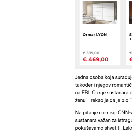
Jedna osoba koja surađuje
također i njegov romantičn
na FBI. Cox je sustanara 
ženu" i rekao je da je bio "
Na pitanje u emisiji CNN-a 
sustanara važan za istrag
pokušavamo shvatiti. Lako 