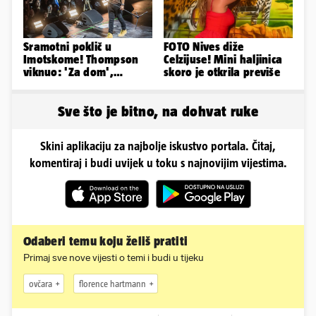
Sramotni poklič u
FOTO Nives diže
Imotskome! Thompson
Celzijuse! Mini haljinica
viknuo: 'Za dom',
skoro je otkrila previše
publika odgovorila:
'Spremni'
Sve što je bitno, na dohvat ruke
Skini aplikaciju za najbolje iskustvo portala. Čitaj,
komentiraj i budi uvijek u toku s najnovijim vijestima.
Odaberi temu koju želiš pratiti
Primaj sve nove vijesti o temi i budi u tijeku
ovčara
florence hartmann