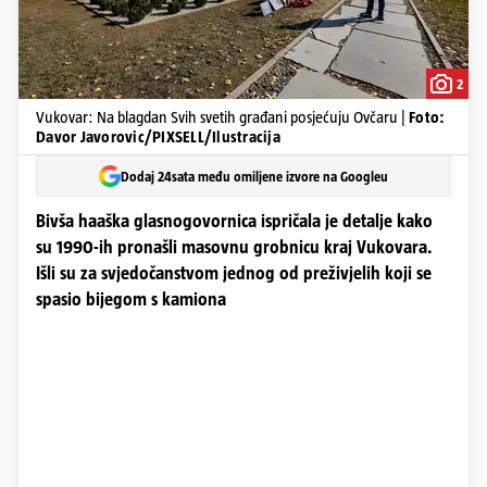
2
Vukovar: Na blagdan Svih svetih građani posjećuju Ovčaru |
Foto:
Davor Javorovic/PIXSELL/Ilustracija
Dodaj 24sata među omiljene izvore na Googleu
Bivša haaška glasnogovornica ispričala je detalje kako
su 1990-ih pronašli masovnu grobnicu kraj Vukovara.
Išli su za svjedočanstvom jednog od preživjelih koji se
spasio bijegom s kamiona