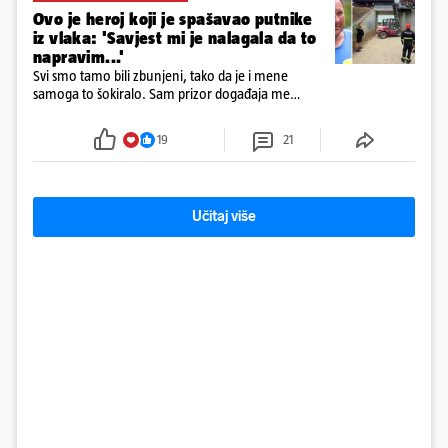
Ovo je heroj koji je spašavao putnike
iz vlaka: 'Savjest mi je nalagala da to
napravim...'
Svi smo tamo bili zbunjeni, tako da je i mene
samoga to šokiralo. Sam prizor događaja me
šokirao kada sam vidio, rekao je Božidar Zrinski
19
21
Učitaj više