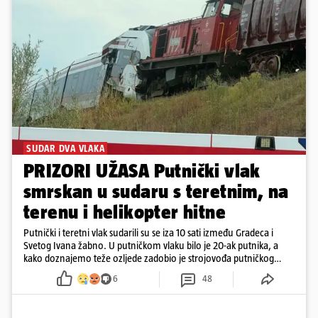
SUDAR DVA VLAKA
PRIZORI UŽASA Putnički vlak
smrskan u sudaru s teretnim, na
terenu i helikopter hitne
Putnički i teretni vlak sudarili su se iza 10 sati između Gradeca i
Svetog Ivana žabno. U putničkom vlaku bilo je 20-ak putnika, a
kako doznajemo teže ozljede zadobio je strojovođa putničkog
vlaka. Zatvoren je promet, a fotoreporteri Prigorskog objavili su
6
48
prve snimke s mjesta sudara