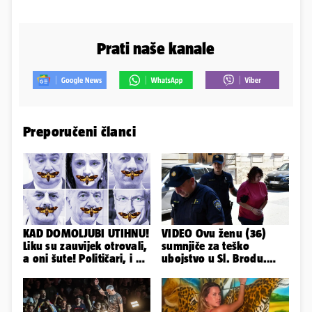
Prati naše kanale
Preporučeni članci
KAD DOMOLJUBI UTIHNU!
VIDEO Ovu ženu (36)
Liku su zauvijek otrovali,
sumnjiče za teško
a oni šute! Političari, i vi
ubojstvo u Sl. Brodu.
ste odgovorni
Doveli su je na
ispitivanje