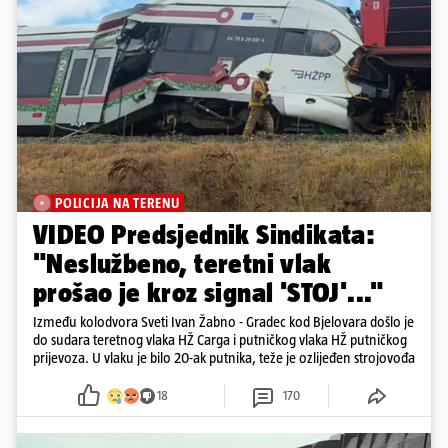
POLICIJA NA TERENU
VIDEO Predsjednik Sindikata:
"Neslužbeno, teretni vlak
prošao je kroz signal 'STOJ'..."
Između kolodvora Sveti Ivan Žabno - Gradec kod Bjelovara došlo je
do sudara teretnog vlaka HŽ Carga i putničkog vlaka HŽ putničkog
prijevoza. U vlaku je bilo 20-ak putnika, teže je ozlijeđen strojovođa
18
170