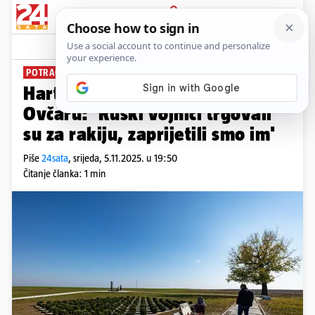
PRIJAVA
News
Komentari
10
POTRAGA ZA GROBNICOM
Hartmann otkrila kako su našli
Ovčaru: 'Ruski vojnici trgovali
su za rakiju, zaprijetili smo im'
Piše
24sata
,
srijeda, 5.11.2025. u 19:50
Čitanje članka: 1 min