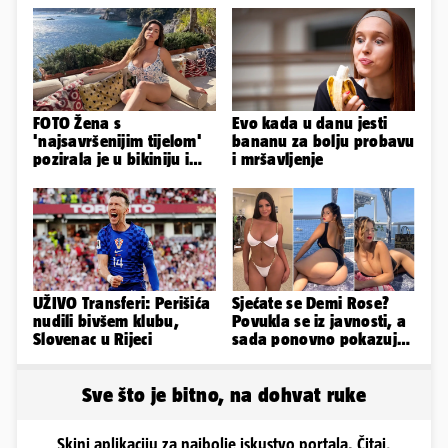
FOTO Žena s
Evo kada u danu jesti
'najsavršenijim tijelom'
bananu za bolju probavu
pozirala je u bikiniju i
i mršavljenje
pokazala svoje bujne
obline...
UŽIVO Transferi: Perišića
Sjećate se Demi Rose?
nudili bivšem klubu,
Povukla se iz javnosti, a
Slovenac u Rijeci
sada ponovno pokazuje
svoje bujne obline
Sve što je bitno, na dohvat ruke
Skini aplikaciju za najbolje iskustvo portala. Čitaj,