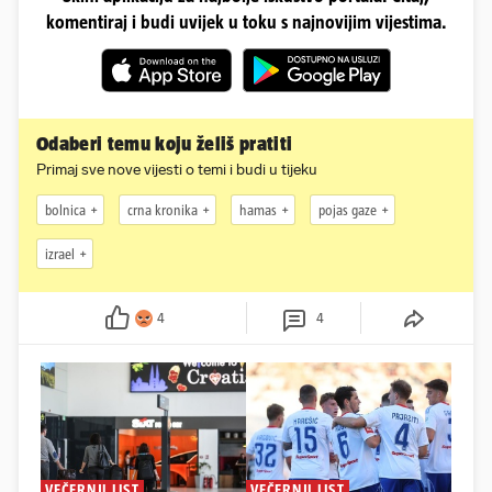
komentiraj i budi uvijek u toku s najnovijim vijestima.
Odaberi temu koju želiš pratiti
Primaj sve nove vijesti o temi i budi u tijeku
bolnica
crna kronika
hamas
pojas gaze
izrael
4
4