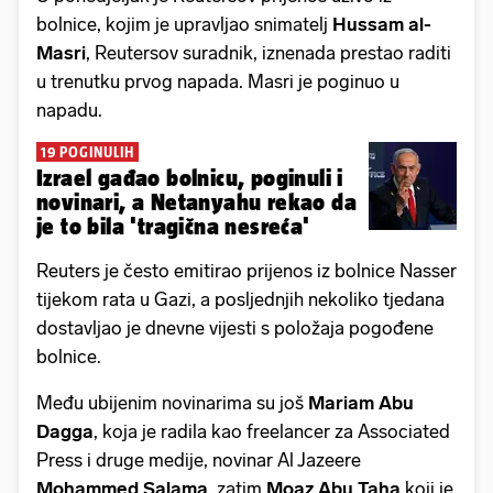
bolnice, kojim je upravljao snimatelj
Hussam al-
Masri
, Reutersov suradnik, iznenada prestao raditi
u trenutku prvog napada. Masri je poginuo u
napadu.
19 POGINULIH
Izrael gađao bolnicu, poginuli i
novinari, a Netanyahu rekao da
je to bila 'tragična nesreća'
Reuters je često emitirao prijenos iz bolnice Nasser
tijekom rata u Gazi, a posljednjih nekoliko tjedana
dostavljao je dnevne vijesti s položaja pogođene
bolnice.
Među ubijenim novinarima su još
Mariam Abu
Dagga
, koja je radila kao freelancer za Associated
Press i druge medije, novinar Al Jazeere
Mohammed Salama
, zatim
Moaz Abu Taha
koji je