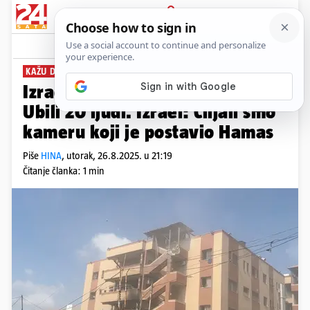
PRIJAVA
News
Komentari
4
KAŽU DA ĆE PROVESTI ISTRAGU..
Izrael napao bolnicu u Gazi.
Ubili 20 ljudi. Izrael: Ciljali smo
kameru koji je postavio Hamas
Piše
HINA
,
utorak, 26.8.2025. u 21:19
Čitanje članka: 1 min