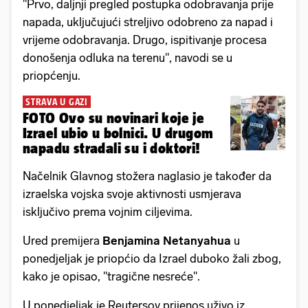
"Prvo, daljnji pregled postupka odobravanja prije
napada, uključujući streljivo odobreno za napad i
vrijeme odobravanja. Drugo, ispitivanje procesa
donošenja odluka na terenu", navodi se u
priopćenju.
STRAVA U GAZI
FOTO Ovo su novinari koje je
Izrael ubio u bolnici. U drugom
napadu stradali su i doktori!
Načelnik Glavnog stožera naglasio je također da
izraelska vojska svoje aktivnosti usmjerava
isključivo prema vojnim ciljevima.
Ured premijera
Benjamina Netanyahua
u
ponedjeljak je priopćio da Izrael duboko žali zbog,
kako je opisao, "tragične nesreće".
U ponedjeljak je Reutersov prijenos uživo iz