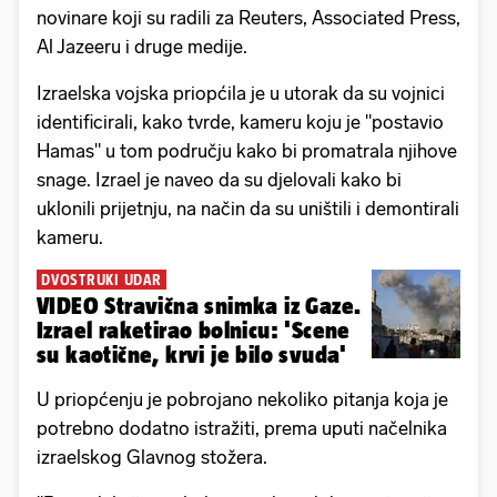
novinare koji su radili za Reuters, Associated Press,
Al Jazeeru i druge medije.
Izraelska vojska priopćila je u utorak da su vojnici
identificirali, kako tvrde, kameru koju je "postavio
Hamas" u tom području kako bi promatrala njihove
snage. Izrael je naveo da su djelovali kako bi
uklonili prijetnju, na način da su uništili i demontirali
kameru.
DVOSTRUKI UDAR
VIDEO Stravična snimka iz Gaze.
Izrael raketirao bolnicu: 'Scene
su kaotične, krvi je bilo svuda'
U priopćenju je pobrojano nekoliko pitanja koja je
potrebno dodatno istražiti, prema uputi načelnika
izraelskog Glavnog stožera.