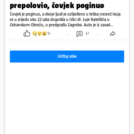
prepolovio, čovjek poginuo
Čovjek je poginuo, a dvoje ljudi je ozlijeđeno u teškoj nesreći koja
se u srijedu oko 22 sata dogodila u Ulici dr. Luje Naletilića u
Odranskom Obrežu, u predgrađu Zagreba. Auto je iz zasad
neutvrđenih razloga sletio s kolnika, a od siline udara vozilo se
15
57
prepolovilo.
Učitaj više