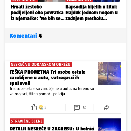
Komentari
4
NESREĆA U ODRANSKOM OBREŽU
TEŠKA PROMETNA Tri osobe ostale
zarobljene u autu, vatrogasci ih
spašavali
Tri osobe ostale su zarobljene u autu, na terenu su
vatrogasci, Hitna pomoć i policija
3
12
STRAVIČNE SCENE
DETALJI NESREĆE U ZAGREBU: U bolnici