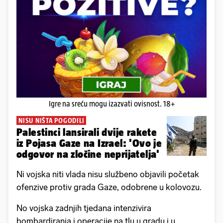
Igre na sreću mogu izazvati ovisnost. 18+
NISU NIŠTA POGODILI
Palestinci lansirali dvije rakete
iz Pojasa Gaze na Izrael: 'Ovo je
odgovor na zločine neprijatelja'
Ni vojska niti vlada nisu službeno objavili početak
ofenzive protiv grada Gaze, odobrene u kolovozu.
No vojska zadnjih tjedana intenzivira
bombardiranja i operacije na tlu u gradu i u