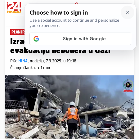
PRIJAVA
News
Komentari
0
PLANIRAJU BOMBARDIRANJE
Izraelska vojska poziva na
evakuaciju nebodera u Gazi
Piše
HINA
,
nedjelja, 7.9.2025. u 19:18
Čitanje članka: < 1 min