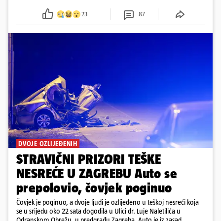
23
87
DVOJE OZLIJEĐENIH
STRAVIČNI PRIZORI TEŠKE
NESREĆE U ZAGREBU Auto se
prepolovio, čovjek poginuo
Čovjek je poginuo, a dvoje ljudi je ozlijeđeno u teškoj nesreći koja
se u srijedu oko 22 sata dogodila u Ulici dr. Luje Naletilića u
Odranskom Obrežu, u predgrađu Zagreba. Auto je iz zasad