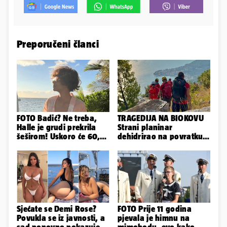
Preporučeni članci
FOTO Badić? Ne treba,
TRAGEDIJA NA BIOKOVU
Halle je grudi prekrila
Strani planinar
šeširom! Uskoro će 60,
dehidrirao na povratku s
ljetuje u golim izdanjima
uspona: Preminuo je!
Sjećate se Demi Rose?
FOTO Prije 11 godina
Povukla se iz javnosti, a
pjevala je himnu na