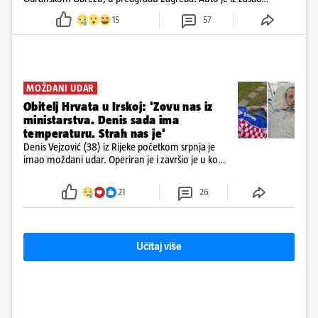
neutvrđenih razloga sletio s kolnika, a od siline udara vozilo se
15
57
prepolovilo.
MOŽDANI UDAR
Obitelj Hrvata u Irskoj: 'Zovu nas iz
ministarstva. Denis sada ima
temperaturu. Strah nas je'
Denis Vejzović (38) iz Rijeke početkom srpnja je
imao moždani udar. Operiran je i završio je u komi.
Obitelj ga želi prebaciti u Hrvatsku, kažu kako
tamošnji liječnici ne vjeruju u oporavak: 'Imamo
21
26
72 sata'
Učitaj više