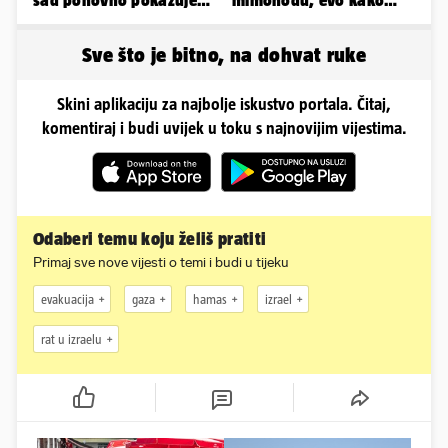
sad ponovno pokazuje
mimohodu, evo kako
obline. Ovako izgleda
danas izgleda Mia
Negovetić
Sve što je bitno, na dohvat ruke
Skini aplikaciju za najbolje iskustvo portala. Čitaj,
komentiraj i budi uvijek u toku s najnovijim vijestima.
Odaberi temu koju želiš pratiti
Primaj sve nove vijesti o temi i budi u tijeku
evakuacija
gaza
hamas
izrael
rat u izraelu