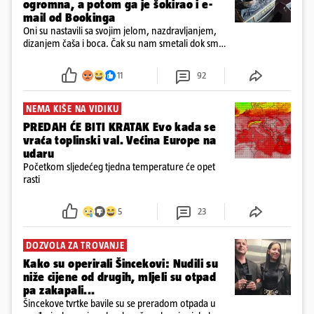
ogromna, a potom ga je šokirao i e-
mail od Bookinga
Oni su nastavili sa svojim jelom, nazdravljanjem,
dizanjem čaša i boca. Čak su nam smetali dok smo
u panici kupili crijeva kako bismo pokušali ugasiti
požar, rekao je vlasnik
11
92
NEMA KIŠE NA VIDIKU
PREDAH ĆE BITI KRATAK Evo kada se
vraća toplinski val. Većina Europe na
udaru
Početkom sljedećeg tjedna temperature će opet
rasti
5
23
DOZVOLA ZA TROVANJE
Kako su operirali Šincekovi: Nudili su
niže cijene od drugih, mljeli su otpad
pa zakapali...
Šincekove tvrtke bavile su se preradom otpada u