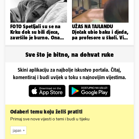
FOTO Spetljali su se na
UŽAS NA TAJLANDU
Krku dok su bili djeca,
Dječak ubio baku i djeda,
završilo je burno. Ona
pa profesore u školi. Više
sad želi 50 milijuna eura
od 30 ljudi je ranjeno
Sve što je bitno, na dohvat ruke
Skini aplikaciju za najbolje iskustvo portala. Čitaj,
komentiraj i budi uvijek u toku s najnovijim vijestima.
Odaberi temu koju želiš pratiti
Primaj sve nove vijesti o temi i budi u tijeku
japan