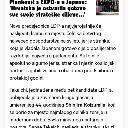
Plenković s EXPO-a u Japanu:
'Hrvatska je ostvarila gotovo
sve svoje strateške ciljeve...'
Nova predsjednica LDP-a najvjerojatnije će
naslijediti Ishibu na mjestu čelnika četvrtog
najvećeg gospodarstva na svijetu jer je stranka,
koja je vladala Japanom gotovo cijelo poslijeratno
razdoblje, najveća u parlamentu. Ali to nije
apsolutno sigurno jer su stranka i njezin koalicijski
partner izgubili većinu u oba doma pod Ishibom u
protekloj godini.
Takaichi, jedina žena među pet kandidata LDP-a,
pobijedila je u završnom krugu glasanja
umjerenijeg 44-godišnjeg
Shinjira Koizumija
, koji
se borio za mjesto najmlađeg čelnika zemlje u
modernom dobu. Bivša ministrica unutarnjih
poslova, Sanae Takaichi nasljeđuje stranku u krizi.