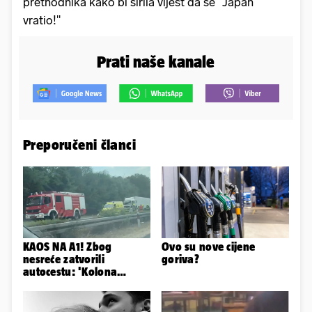
prethodnika kako bi širila vijest da se "Japan
vratio!"
Prati naše kanale
Preporučeni članci
KAOS NA A1! Zbog
Ovo su nove cijene
nesreće zatvorili
goriva?
autocestu: 'Kolona
prema Zagrebu je oko 9
km...'