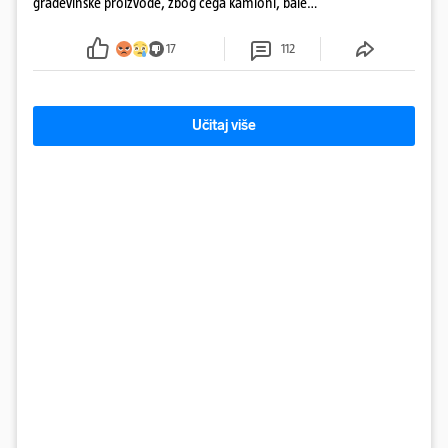
građevinske proizvode, zbog čega kamioni, bale
plastike i samljeveni materijal dugo nisu izazivali
sumnju
17
112
Učitaj više