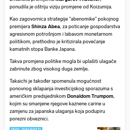
ponudila je oštriju viziju promjene od Koizumija.
Kao zagovornica strategije "abenomike" pokojnog
premijera
Shinza Abea
, za poticanje gospodarstva
agresivnom potrošnjom i labavom monetarnom
politikom, prethodno je kritizirala povećanje
kamatnih stopa Banke Japana.
Takva promjena politike mogla bi uplašiti ulagače
zabrinute zbog visokog duga zemlje.
Takaichi je također spomenula mogućnost
ponovnog sklapanja investicijskog sporazuma s
američkim predsjednikom
Donaldom Trumpom
,
kojim su smanjene njegove kaznene carine u
zamjenu za japanska ulaganja koja podupiru
porezni obveznici.
ZBOG OVISNOSTI