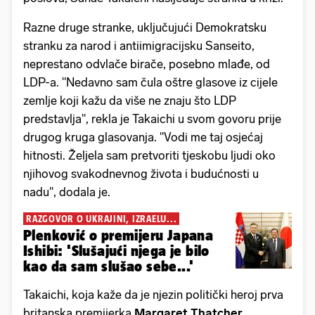
Razne druge stranke, uključujući Demokratsku
stranku za narod i antiimigracijsku Sanseito,
neprestano odvlače birače, posebno mlađe, od
LDP-a. "Nedavno sam čula oštre glasove iz cijele
zemlje koji kažu da više ne znaju što LDP
predstavlja", rekla je Takaichi u svom govoru prije
drugog kruga glasovanja. "Vodi me taj osjećaj
hitnosti. Željela sam pretvoriti tjeskobu ljudi oko
njihovog svakodnevnog života i budućnosti u
nadu", dodala je.
RAZGOVOR O UKRAJINI, IZRAELU...
Plenković o premijeru Japana
Ishibi: 'Slušajući njega je bilo
kao da sam slušao sebe...'
Takaichi, koja kaže da je njezin politički heroj prva
britanska premijerka
Margaret Thatcher
,