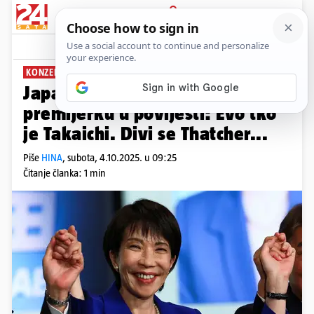
PRIJAVA
News
Komentari
0
KONZERVATIVNA NACIONALISTKINJA
Japan vjerojatno dobiva prvu
premijerku u povijesti: Evo tko
je Takaichi. Divi se Thatcher...
Piše
HINA
,
subota, 4.10.2025. u 09:25
Čitanje članka: 1 min