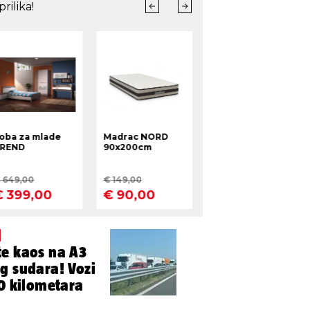
te kaos na A3
g sudara! Vozi
10 kilometara