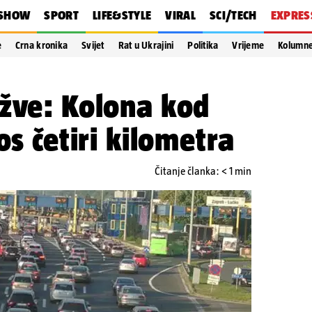
SHOW
SPORT
LIFE&STYLE
VIRAL
SCI/TECH
EXPRES
e
Crna kronika
Svijet
Rat u Ukrajini
Politika
Vrijeme
Kolumn
užve: Kolona kod
os četiri kilometra
Čitanje članka: < 1 min