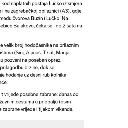
a kod naplatnih postaja Lučko iz smjera
 i na zagrebačkoj obilaznici (A3), gdje
zmeđu čvorova Buzin i Lučko. Na
sebice Bajakovo, čeka se i do 2 sata na
 velik broj hodočasnika na prilaznim
tima (Sinj, Aljmaš, Trsat, Marija
 su pozvani na poseban oprez,
 prilagodbu brzine, dok se
e hodanje uz desni rub kolnika i
eće.
,5 t vrijede posebne zabrane: danas od
ržavnim cestama u priobalju (osim
 zabrane vrijede i tijekom vikenda.