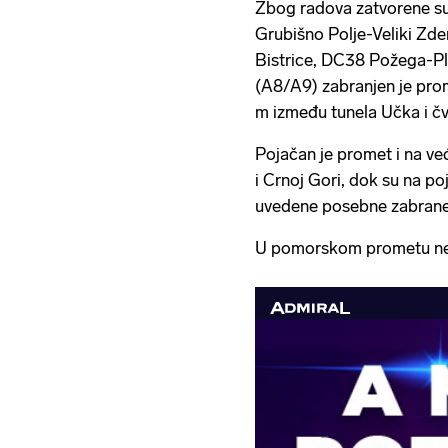
Zbog radova zatvorene su
Grubišno Polje-Veliki Zde
Bistrice, DC38 Požega-Ple
(A8/A9) zabranjen je prom
m između tunela Učka i č
Pojačan je promet i na već
i Crnoj Gori, dok su na po
uvedene posebne zabrane z
U pomorskom prometu nem