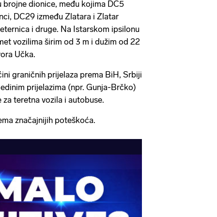
 brojne dionice, među kojima DC5
nci, DC29 između Zlatara i Zlatar
ternica i druge. Na Istarskom ipsilonu
et vozilima širim od 3 m i dužim od 22
vora Učka.
ini graničnih prijelaza prema BiH, Srbiji
jedinim prijelazima (npr. Gunja-Brčko)
a teretna vozila i autobuse.
a značajnijih poteškoća.