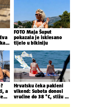
FOTO Maja Šuput
 Eva
pokazala je isklesano
pkala
tijelo u bikiniju
e
e?
Hrvatsku čeka pakleni
i, a
vikend: Subota donosi
je
vrućine do 38 °C, stižu i
da
grmljavinski pljuskovi