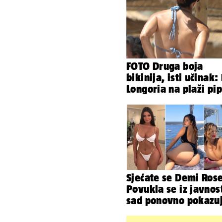
FOTO Druga boja
bikinija, isti učinak:
Longoria na plaži pi
svoje zanosne oblin
Sjećate se Demi Ros
Povukla se iz javnost
sad ponovno pokazu
obline. Ovako izgle