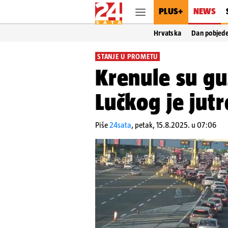
PLUS+
NEWS
Hrvatska
Dan pobjed
STANJE U PROMETU
Krenule su g
Lučkog je jutr
Piše
24sata
,
petak, 15.8.2025. u 07:06