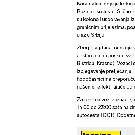
Karamatići, gdje je kolon
Buzina oko 4 km. Slično je
su kolone i usporavanja i
graničnim prijelazima, po
ulaz u Srbiju.
Zbog blagdana, očekuje se
cestama marijanskim svetiš
Bistrica, Krasno). Vozači
izbjegavanje pretjecanja i
hodočasnicima preporučuj
nošenje reflektirajuće odj
Za teretna vozila iznad 7
14:00 do 23:00 sata na d
autocesta i DC1). Dodatne