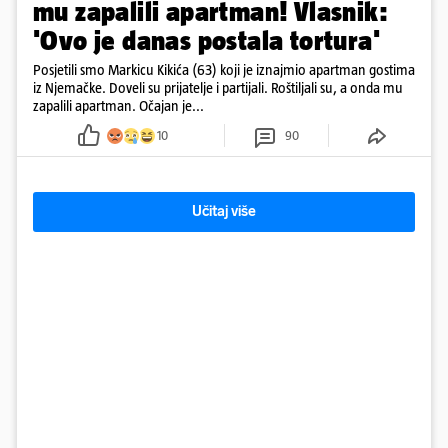
mu zapalili apartman! Vlasnik:
'Ovo je danas postala tortura'
Posjetili smo Markicu Kikića (63) koji je iznajmio apartman gostima
iz Njemačke. Doveli su prijatelje i partijali. Roštiljali su, a onda mu
zapalili apartman. Očajan je...
10
90
Učitaj više