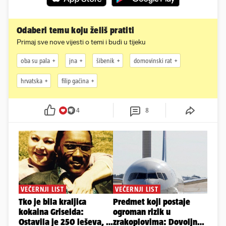
Odaberi temu koju želiš pratiti
Primaj sve nove vijesti o temi i budi u tijeku
oba su pala
jna
šibenik
domovinski rat
hrvatska
filip gaćina
4
8