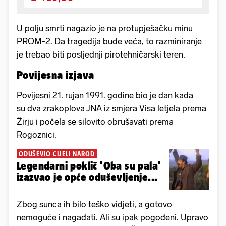
U polju smrti nagazio je na protupješačku minu
PROM-2. Da tragedija bude veća, to razminiranje
je trebao biti posljednji pirotehničarski teren.
Povijesna izjava
Povijesni 21. rujan 1991. godine bio je dan kada
su dva zrakoplova JNA iz smjera Visa letjela prema
Žirju i počela se silovito obrušavati prema
Rogoznici.
ODUŠEVIO CIJELI NAROD
Legendarni poklič 'Oba su pala'
izazvao je opće oduševljenje...
Zbog sunca ih bilo teško vidjeti, a gotovo
nemoguće i nagađati. Ali su ipak pogođeni. Upravo