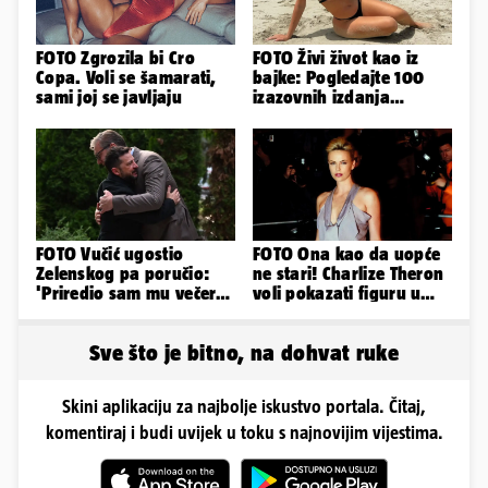
FOTO Zgrozila bi Cro
FOTO Živi život kao iz
Copa. Voli se šamarati,
bajke: Pogledajte 100
sami joj se javljaju
izazovnih izdanja
Ronaldove Georgine
FOTO Vučić ugostio
FOTO Ona kao da uopće
Zelenskog pa poručio:
ne stari! Charlize Theron
'Priredio sam mu večeru
voli pokazati figuru u
i poželio dobrodošlicu'
golišavim izdanjima...
Sve što je bitno, na dohvat ruke
Skini aplikaciju za najbolje iskustvo portala. Čitaj,
komentiraj i budi uvijek u toku s najnovijim vijestima.