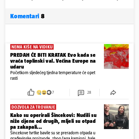
Komentari
8
NEMA KIŠE NA VIDIKU
PREDAH ĆE BITI KRATAK Evo kada se
vraća toplinski val. Većina Europe na
udaru
Početkom sljedećeg tjedna temperature će opet
rasti
7
28
DOZVOLA ZA TROVANJE
Kako su operirali Šincekovi: Nudili su
niže cijene od drugih, mljeli su otpad
pa zakapali...
Šincekove tvrtke bavile su se preradom otpada u
građevinske proizvode, zbog čega kamioni, bale