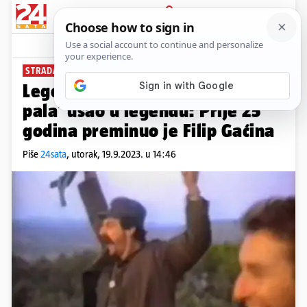
PRIJAVA
News
Komentari
8
STRADAO U MINSKOM POLJU
Legendarnim povikom 'Oba su
pala' ušao u legendu: Prije 25
godina preminuo je Filip Gaćina
Piše
24sata
,
utorak, 19.9.2023. u 14:46