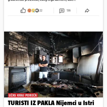
plastike i samljeveni materijal dugo nisu izazivali
sumnju
22
136
UŽAS KRAJ POREČA
TURISTI IZ PAKLA Nijemci u Istri