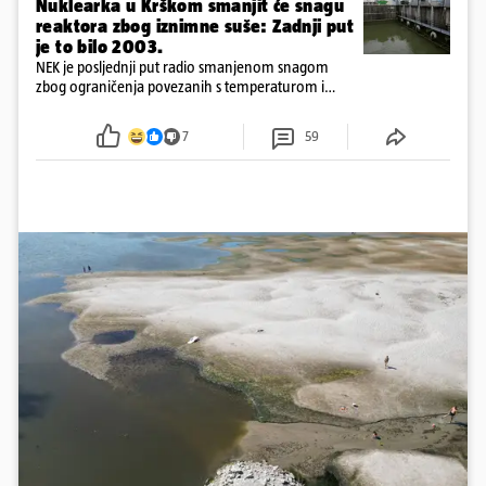
Nuklearka u Krškom smanjit će snagu
reaktora zbog iznimne suše: Zadnji put
je to bilo 2003.
NEK je posljednji put radio smanjenom snagom
zbog ograničenja povezanih s temperaturom i
protokom rijeke Save 2003. godine, kada je
smanjenje snage bilo potrebno više od 90 dana.
7
59