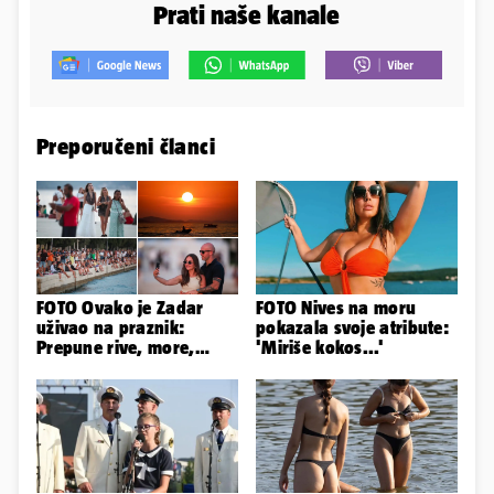
Prati naše kanale
Preporučeni članci
FOTO Ovako je Zadar
FOTO Nives na moru
uživao na praznik:
pokazala svoje atribute:
Prepune rive, more,
'Miriše kokos...'
sunce i čarobni zalazak
sunca