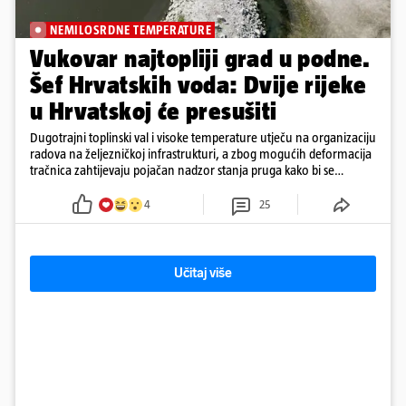
NEMILOSRDNE TEMPERATURE
Vukovar najtopliji grad u podne.
Šef Hrvatskih voda: Dvije rijeke
u Hrvatskoj će presušiti
Dugotrajni toplinski val i visoke temperature utječu na organizaciju
radova na željezničkoj infrastrukturi, a zbog mogućih deformacija
tračnica zahtijevaju pojačan nadzor stanja pruga kako bi se
očuvala sigurnost željezničkog prometa
4
25
Učitaj više