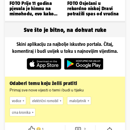
FOTO Prije 11 godina
FOTO Osječani u
pjevala je himnu na
rekordno niskoj Dravi
mimohodu, evo kako
potražili spas od vrućina
danas izgleda Mia
Negovetić
Sve što je bitno, na dohvat ruke
Skini aplikaciju za najbolje iskustvo portala. Čitaj,
komentiraj i budi uvijek u toku s najnovijim vijestima.
Odaberi temu koju želiš pratiti
Primaj sve nove vijesti o temi i budi u tijeku
vodice
električni romobil
maloljetnik
crna kronika
1
2