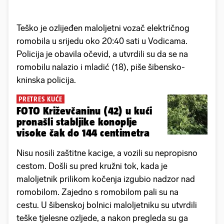
Teško je ozlijeđen maloljetni vozač električnog
romobila u srijedu oko 20:40 sati u Vodicama.
Policija je obavila očevid, a utvrdili su da se na
romobilu nalazio i mladić (18), piše šibensko-
kninska policija.
PRETRES KUĆE
FOTO Križevčaninu (42) u kući
pronašli stabljike konoplje
visoke čak do 144 centimetra
Nisu nosili zaštitne kacige, a vozili su nepropisno
cestom. Došli su pred kružni tok, kada je
maloljetnik prilikom kočenja izgubio nadzor nad
romobilom. Zajedno s romobilom pali su na
cestu. U šibenskoj bolnici maloljetniku su utvrdili
teške tjelesne ozljede, a nakon pregleda su ga