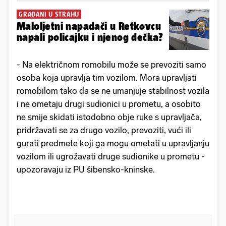
GRAĐANI U STRAHU
Maloljetni napadači u Retkovcu
napali policajku i njenog dečka?
- Na električnom romobilu može se prevoziti samo
osoba koja upravlja tim vozilom. Mora upravljati
romobilom tako da se ne umanjuje stabilnost vozila
i ne ometaju drugi sudionici u prometu, a osobito
ne smije skidati istodobno obje ruke s upravljača,
pridržavati se za drugo vozilo, prevoziti, vući ili
gurati predmete koji ga mogu ometati u upravljanju
vozilom ili ugrožavati druge sudionike u prometu -
upozoravaju iz PU šibensko-kninske.