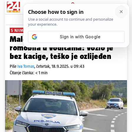
PRIJAVA
News
Komentari
2
S NJIM JE BIO I MLADIĆ (18)
Maloljetnik pao s električnog
romobila u Vodicama: Vozio je
bez kacige, teško je ozlijeđen
Piše
Iva Tomas
,
četvrtak, 18.9.2025. u 09:43
Čitanje članka: < 1 min