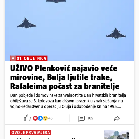
31. OBLJETNICA
UŽIVO Plenković najavio veće
mirovine, Bulja ljutile trake,
Rafaleima počast za branitelje
Dan pobjede i domovinske zahvalnosti te Dan hrvatskih branitelja
obilježava se 5. kolovoza kao državni praznik u znak sjećanja na
vojno-redarstvenu operaciju Oluja i oslobođenje Knina 1995.
godine
45
109
OVO JE PRVA MJERA