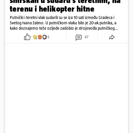
smrskan u sudaru s teretnim, na
terenu i helikopter hitne
Putnički i teretni vlak sudarili su se iza 10 sati između Gradeca i
Svetog Ivana žabno. U putničkom vlaku bilo je 20-ak putnika, a
kako doznajemo teže ozljede zadobio je strojovođa putničkog
vlaka. Zatvoren je promet, a fotoreporteri Prigorskog objavili su
5
47
prve snimke s mjesta sudara