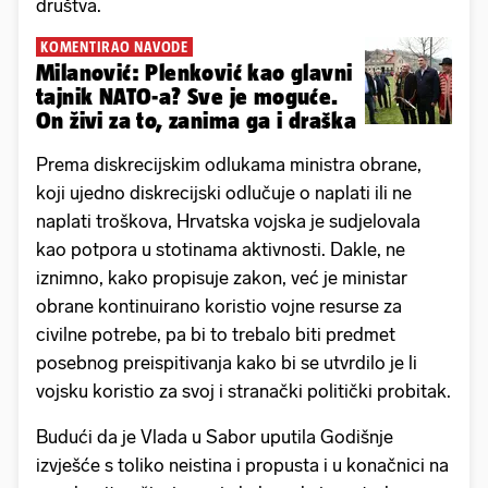
društva.
KOMENTIRAO NAVODE
Milanović: Plenković kao glavni
tajnik NATO-a? Sve je moguće.
On živi za to, zanima ga i draška
Prema diskrecijskim odlukama ministra obrane,
koji ujedno diskrecijski odlučuje o naplati ili ne
naplati troškova, Hrvatska vojska je sudjelovala
kao potpora u stotinama aktivnosti. Dakle, ne
iznimno, kako propisuje zakon, već je ministar
obrane kontinuirano koristio vojne resurse za
civilne potrebe, pa bi to trebalo biti predmet
posebnog preispitivanja kako bi se utvrdilo je li
vojsku koristio za svoj i stranački politički probitak.
Budući da je Vlada u Sabor uputila Godišnje
izvješće s toliko neistina i propusta i u konačnici na