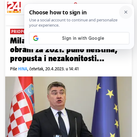
PRIJAVA
News
Komentari
2
PRIOPĆENJE PUNO KRITIKA
Milanović: Godišnje izvješće o
obrani za 2021. puno neistina,
propusta i nezakonitosti...
Piše
HINA
,
četvrtak, 20.4.2023. u 14:41