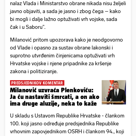
nalaz Vlada i Ministarstvo obrane nikada nisu željeli
javno objaviti, a sada je jasno i zbog čega – kako
bi mogli i dalje lažno optuživati vrh vojske, sada
čak i u Saboru".
Milanović pritom upozorava kako je neodgovorno
od Vlade i opasno za sustav obrane lakonski i
suprotno utvrđenim činjenicama optuživati vrh
Hrvatske vojske i njene pripadnike za kršenje
zakona i politiziranje.
PREDSJEDNIKOV KOMENTAR
Milanović uzvraća Plenkoviću:
Ja ću nastaviti šmrcati, a on ako
ima druge aluzije, neka to kaže
U skladu s Ustavom Republike Hrvatske - člankom
100. koji jasno određuje predsjednika Republike
vrhovnim zapovjednikom OSRH i člankom 94., koji