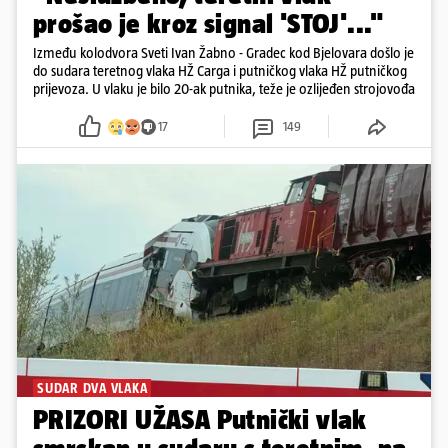
prošao je kroz signal 'STOJ'..."
Između kolodvora Sveti Ivan Žabno - Gradec kod Bjelovara došlo je
do sudara teretnog vlaka HŽ Carga i putničkog vlaka HŽ putničkog
prijevoza. U vlaku je bilo 20-ak putnika, teže je ozlijeđen strojovođa
17
149
SUDAR DVA VLAKA
PRIZORI UŽASA Putnički vlak