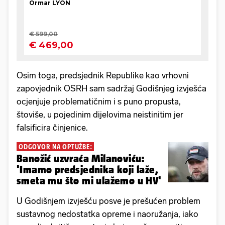
Osim toga, predsjednik Republike kao vrhovni
zapovjednik OSRH sam sadržaj Godišnjeg izvješća
ocjenjuje problematičnim i s puno propusta,
štoviše, u pojedinim dijelovima neistinitim jer
falsificira činjenice.
ODGOVOR NA OPTUŽBE:
Banožić uzvraća Milanoviću:
'Imamo predsjednika koji laže,
smeta mu što mi ulažemo u HV'
U Godišnjem izvješću posve je prešućen problem
sustavnog nedostatka opreme i naoružanja, iako