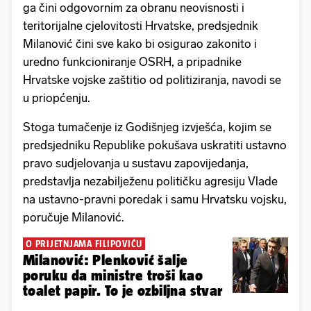
ga čini odgovornim za obranu neovisnosti i
teritorijalne cjelovitosti Hrvatske, predsjednik
Milanović čini sve kako bi osigurao zakonito i
uredno funkcioniranje OSRH, a pripadnike
Hrvatske vojske zaštitio od politiziranja, navodi se
u priopćenju.
Stoga tumačenje iz Godišnjeg izvješća, kojim se
predsjedniku Republike pokušava uskratiti ustavno
pravo sudjelovanja u sustavu zapovijedanja,
predstavlja nezabilježenu političku agresiju Vlade
na ustavno-pravni poredak i samu Hrvatsku vojsku,
poručuje Milanović.
O PRIJETNJAMA FILIPOVIĆU
Milanović: Plenković šalje
poruku da ministre troši kao
toalet papir. To je ozbiljna stvar