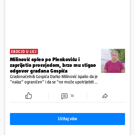
EKOCID U LICI
Milinović opleo po Plenkoviću i
zaprijetio prosvjedom, brzo mu stigao
odgovor građana Gospića
Gradonačelnik Gospića Darko Milinović ispalio da je
"nalaz" ograničen" i da se "ne može upotrijebiti za
sudske sporove". Građani Gospića ga podsjetili da
ga je naručio Uskok i da je dio spisa
14
Učitaj više