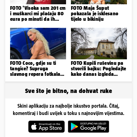
FOTO 'Visoka sam 201 cm
FOTO Maja Šuput
i muškarci mi plaćaju 80
pokazala je isklesano
eura po minuti da ih
tijelo u bikiniju
pokorim riječima'
FOTO Coco, gdje su ti
FOTO Kupili ruševinu pa
tangice? Supruga
stvorili bajku: Pogledajte
slavnog repera fotkala
kako danas izgleda
se ispred auta i pokazala
dvorac u Zagorju
sve
Sve što je bitno, na dohvat ruke
Skini aplikaciju za najbolje iskustvo portala. Čitaj,
komentiraj i budi uvijek u toku s najnovijim vijestima.