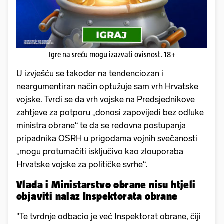
Igre na sreću mogu izazvati ovisnost. 18+
U izvješću se također na tendenciozan i
neargumentiran način optužuje sam vrh Hrvatske
vojske. Tvrdi se da vrh vojske na Predsjednikove
zahtjeve za potporu „donosi zapovijedi bez odluke
ministra obrane“ te da se redovna postupanja
pripadnika OSRH u prigodama vojnih svečanosti
„mogu protumačiti isključivo kao zlouporaba
Hrvatske vojske za političke svrhe“.
Vlada i Ministarstvo obrane nisu htjeli
objaviti nalaz Inspektorata obrane
"Te tvrdnje odbacio je već Inspektorat obrane, čiji