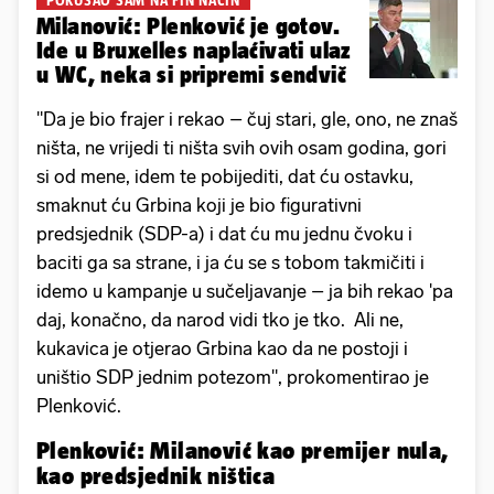
'POKUŠAO SAM NA FIN NAČIN'
Milanović: Plenković je gotov.
Ide u Bruxelles naplaćivati ulaz
u WC, neka si pripremi sendvič
"Da je bio frajer i rekao – čuj stari, gle, ono, ne znaš
ništa, ne vrijedi ti ništa svih ovih osam godina, gori
si od mene, idem te pobijediti, dat ću ostavku,
smaknut ću Grbina koji je bio figurativni
predsjednik (SDP-a) i dat ću mu jednu čvoku i
baciti ga sa strane, i ja ću se s tobom takmičiti i
idemo u kampanje u sučeljavanje – ja bih rekao 'pa
daj, konačno, da narod vidi tko je tko. Ali ne,
kukavica je otjerao Grbina kao da ne postoji i
uništio SDP jednim potezom", prokomentirao je
Plenković.
Plenković: Milanović kao premijer nula,
kao predsjednik ništica