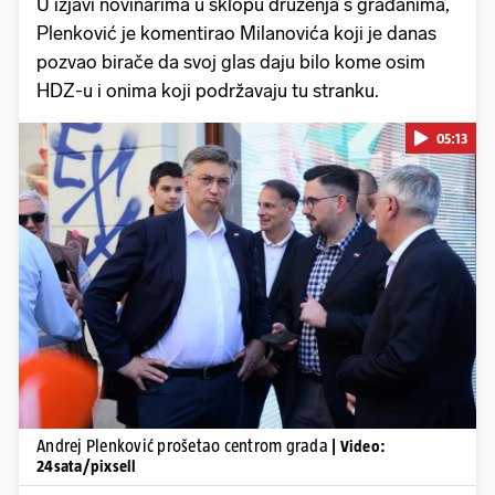
U izjavi novinarima u sklopu druženja s građanima,
Plenković je komentirao Milanovića koji je danas
pozvao birače da svoj glas daju bilo kome osim
HDZ-u i onima koji podržavaju tu stranku.
05:13
Pokretanje videa...
Andrej Plenković prošetao centrom grada
| Video:
24sata/pixsell