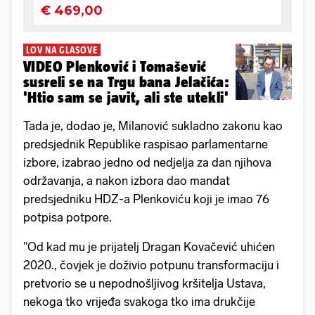
LOV NA GLASOVE
VIDEO Plenković i Tomašević
susreli se na Trgu bana Jelačića:
'Htio sam se javit, ali ste utekli'
Tada je, dodao je, Milanović sukladno zakonu kao
predsjednik Republike raspisao parlamentarne
izbore, izabrao jedno od nedjelja za dan njihova
održavanja, a nakon izbora dao mandat
predsjedniku HDZ-a Plenkoviću koji je imao 76
potpisa potpore.
"Od kad mu je prijatelj Dragan Kovačević uhićen
2020., čovjek je doživio potpunu transformaciju i
pretvorio se u nepodnošljivog kršitelja Ustava,
nekoga tko vrijeđa svakoga tko ima drukčije