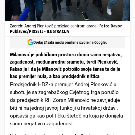
Zagreb: Andrej Plenković prošetao centrom grada |
Foto: Davor
Puklavec/PIXSELL - ILUSTRACIJA
Dodaj 24sata među omiljene izvore na Googleu
Milanović je političkom prostoru donio samo negativu,
zagađenost, međunarodnu sramotu, tvrdi Plenković.
Rekao je i da je Milanović potrošio svoje šanse te da je
kao premijer nula, a kao predsjednik ništica
Predsjednik HDZ-a premijer Andrej Plenković u
subotu je sa zagrebačkog Cvjetnog trga poručio
da predsjednik RH Zoran Milanović ne zavrjeđuje
biti ni na jednoj javnoj funkciji u hrvatskoj državi,
opisavši ga kao političku štetočinu koja je donijela
samo negativu i zagađenost.