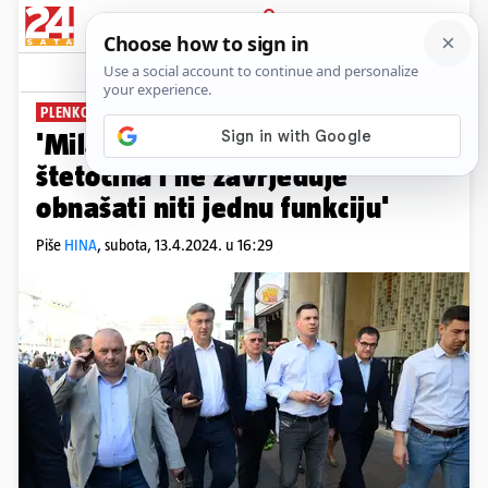
PRIJAVA
News
Komentari
41
PLENKOVIĆ:
'Milanović je totalna politička
štetočina i ne zavrjeđuje
obnašati niti jednu funkciju'
Piše
HINA
,
subota, 13.4.2024. u 16:29