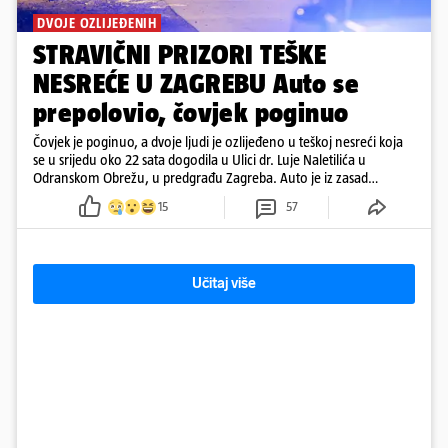
DVOJE OZLIJEĐENIH
STRAVIČNI PRIZORI TEŠKE
NESREĆE U ZAGREBU Auto se
prepolovio, čovjek poginuo
Čovjek je poginuo, a dvoje ljudi je ozlijeđeno u teškoj nesreći koja
se u srijedu oko 22 sata dogodila u Ulici dr. Luje Naletilića u
Odranskom Obrežu, u predgrađu Zagreba. Auto je iz zasad
neutvrđenih razloga sletio s kolnika, a od siline udara vozilo se
15
57
prepolovilo.
Učitaj više