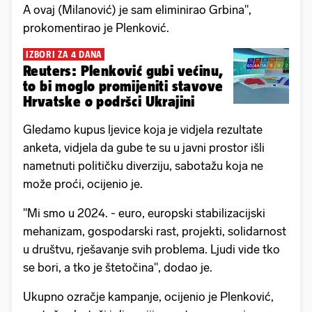
A ovaj (Milanović) je sam eliminirao Grbina",
prokomentirao je Plenković.
IZBORI ZA 4 DANA
Reuters: Plenković gubi većinu,
to bi moglo promijeniti stavove
Hrvatske o podršci Ukrajini
Gledamo kupus ljevice koja je vidjela rezultate
anketa, vidjela da gube te su u javni prostor išli
nametnuti političku diverziju, sabotažu koja ne
može proći, ocijenio je.
"Mi smo u 2024. - euro, europski stabilizacijski
mehanizam, gospodarski rast, projekti, solidarnost
u društvu, rješavanje svih problema. Ljudi vide tko
se bori, a tko je štetočina", dodao je.
Ukupno ozračje kampanje, ocijenio je Plenković,