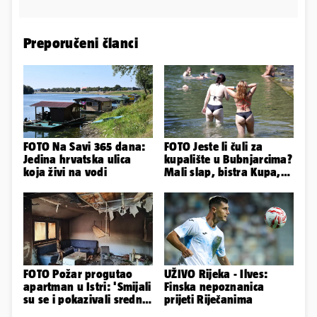
Preporučeni članci
FOTO Na Savi 365 dana:
FOTO Jeste li čuli za
Jedina hrvatska ulica
kupalište u Bubnjarcima?
koja živi na vodi
Mali slap, bistra Kupa,
šumski hlad - prava
idila!
FOTO Požar progutao
UŽIVO Rijeka - Ilves:
apartman u Istri: 'Smijali
Finska nepoznanica
su se i pokazivali srednji
prijeti Riječanima
prst dok je kuća gorjela'