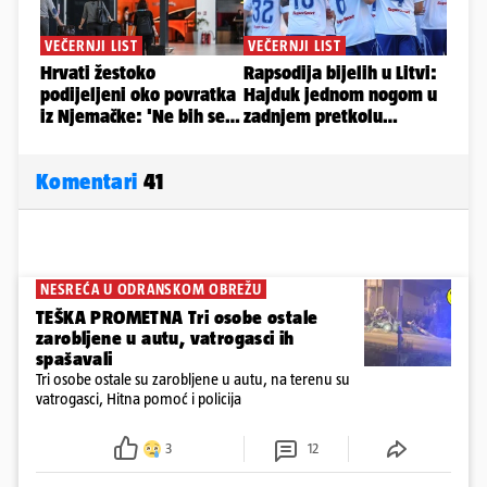
Komentari
41
NESREĆA U ODRANSKOM OBREŽU
TEŠKA PROMETNA Tri osobe ostale
zarobljene u autu, vatrogasci ih
spašavali
Tri osobe ostale su zarobljene u autu, na terenu su
vatrogasci, Hitna pomoć i policija
3
12