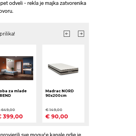
pet odveli - rekla je majka zatvorenika
ovoru.
provjerili sve moguće kanale gdje je