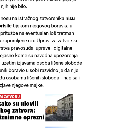
jih nije bilo.
osu na istražnog zatvorenika
nisu
risile
tijekom njegovog boravka u
 pritužbe na eventualan loš tretman
 zaprimljene ni u Upravi za zatvorski
rstva pravosuđa, uprave i digitalne
 nejasno kome su navodna upozorenja
uzetim izjavama osoba lišene slobode
enik boravio u sobi razvidno je da nije
đu osobama lišenih sloboda - napisali
 izjave njegove majke.
OM ZATVORU
kako su ulovili
čkog zatvora:
 iznimno oprezni