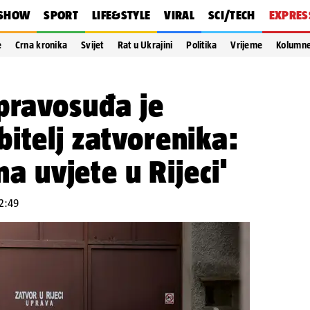
SHOW
SPORT
LIFE&STYLE
VIRAL
SCI/TECH
EXPRES
e
Crna kronika
Svijet
Rat u Ukrajini
Politika
Vrijeme
Kolumn
pravosuđa je
itelj zatvorenika:
na uvjete u Rijeci'
12:49