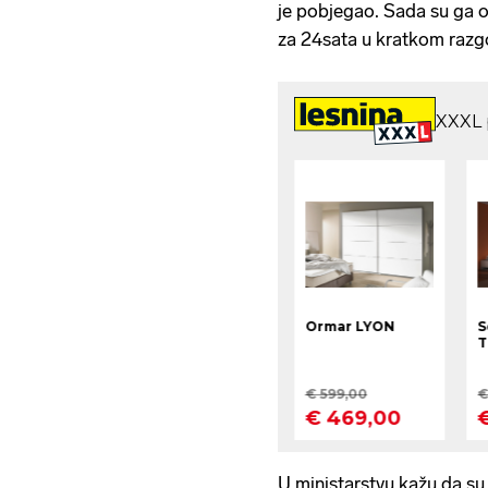
je pobjegao. Sada su ga o
za 24sata u kratkom razg
U ministarstvu kažu da su 