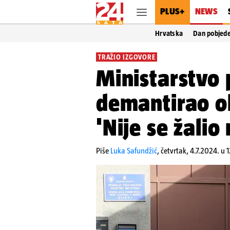
PLUS+
NEWS
Hrvatska
Dan pobjed
TRAŽIO IZGOVORE
Ministarstvo 
demantirao ob
'Nije se žalio 
Piše
Luka Safundžić
,
četvrtak, 4.7.2024. u 