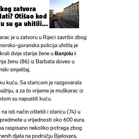
ečkog zatvora
dati? Otišao kod
 su ga uhitili...
rac je u zatvoru u Rijeci završio zbog
orsko-goranska policija uhitila je
rali dvije starije žene u
Banjolu i
ipnja ženu (86) iz Barbata doveo u
ski smještaj.
jsku kuću. Sa staricom je razgovarala
pažnju, a za to vrijeme je muškarac iz
otom su napustili kuću.
na isti način oštetili i staricu (74) u
e predmete u vrijednosti oko 600 eura.
jima raspisano nekoliko potraga zbog
nenih djela na području Bjelovara,