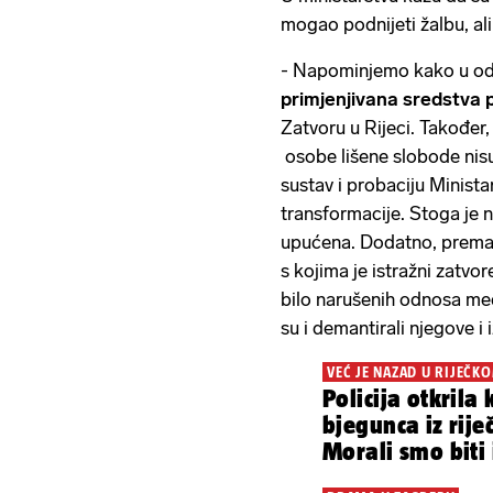
mogao podnijeti žalbu, ali n
- Napominjemo kako u odn
primjenjivana sredstva p
Zatvoru u Rijeci. Također,
osobe lišene slobode nisu
sustav i probaciju Minista
transformacije. Stoga je
upućena. Dodatno, prema 
s kojima je istražni zatvor
bilo narušenih odnosa me
su i demantirali njegove i
VEĆ JE NAZAD U RIJEČK
Policija otkrila 
bjegunca iz rije
Morali smo biti