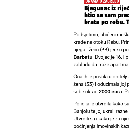
DRAMA U ZAGREBU
Bjegunac iz rij
htio se sam pre
brata po robu. Tu
Podsjetimo, uhićeni muška
krađe na otoku Rabu. Prim
njega i ženu (33) jer su pok
Barbatu
. Dvojac je 16. l
zabludu da traže apartman
Ona ih je pustila u obitel
žena (33) i oduzimala joj 
sobe ukrao
2000 eura
. P
Policija je utvrdila kako su 
Banjolu te joj ukrali razn
Utvrdili su i kako je za n
počinjenja imovinskih kaz