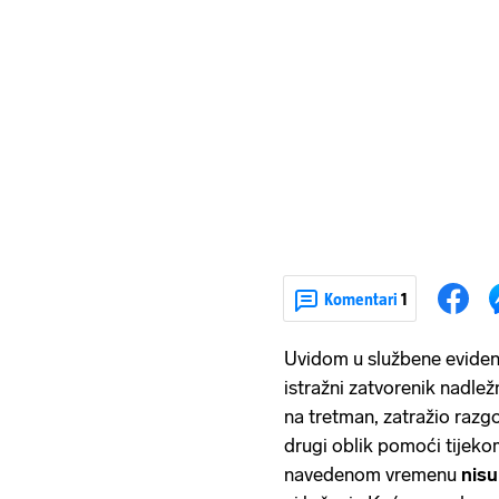
Komentari
1
Uvidom u službene eviden
istražni zatvorenik nadle
na tretman, zatražio razgo
drugi oblik pomoći tijeko
navedenom vremenu
nisu