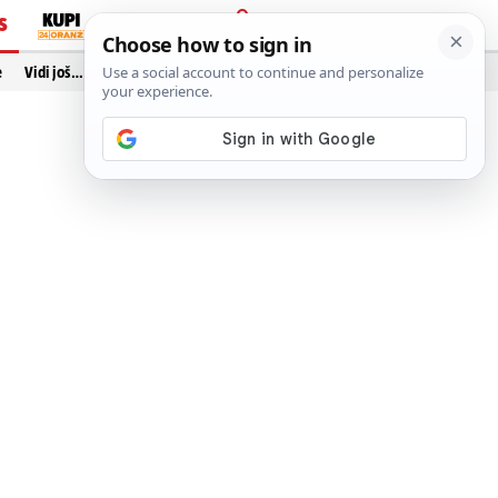
S
PRIJAVA
e
Vidi još…