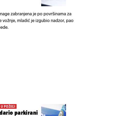
nage zabranjena je po površinama za
e vožnje, mladić je izgubio nadzor, pao
jede.
 U POŽEGI
dario parkirani