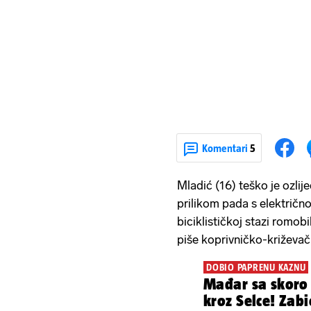
Komentari
5
Mladić (16) teško je ozlij
prilikom pada s električn
biciklističkoj stazi romob
piše koprivničko-križevačk
DOBIO PAPRENU KAZNU
Mađar sa skoro 
kroz Selce! Zabi