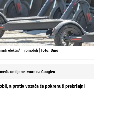
iti elektriÄni romobili |
Foto: Dino
 među omiljene izvore na Googleu
bil, a protiv vozača će pokrenuti prekršajni