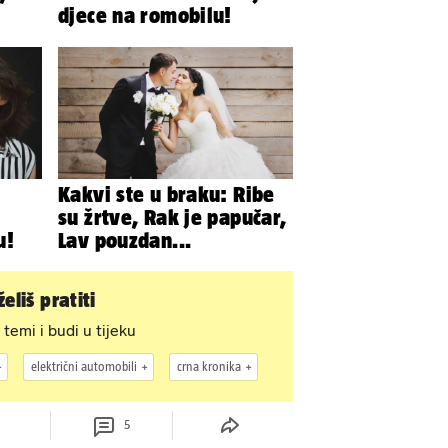
djece na romobilu!
Kakvi ste u braku: Ribe
su žrtve, Rak je papučar,
u!
Lav pouzdan...
eliš pratiti
 temi i budi u tijeku
električni automobili
crna kronika
5