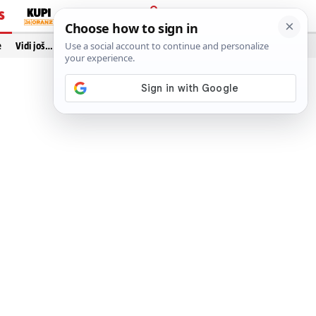
S
PRIJAVA
e
Vidi još…