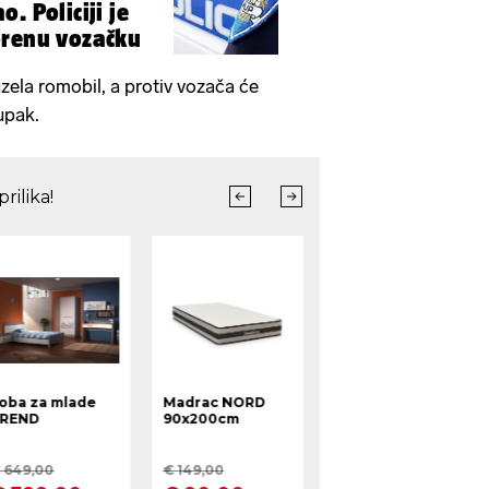
. Policiji je
orenu vozačku
zela romobil, a protiv vozača će
upak.