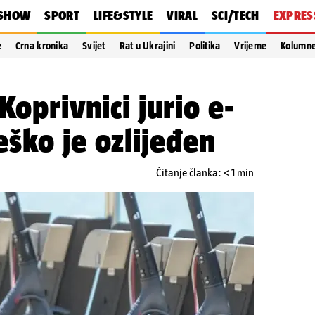
SHOW
SPORT
LIFE&STYLE
VIRAL
SCI/TECH
EXPRES
e
Crna kronika
Svijet
Rat u Ukrajini
Politika
Vrijeme
Kolumn
Koprivnici jurio e-
ško je ozlijeđen
Čitanje članka: < 1 min