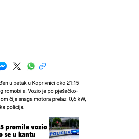
eđen u petak u Koprivnici oko 21:15
og romobila. Vozio je po pješačko-
ilom čija snaga motora prelazi 0,6 kW,
a policija.
5 promila vozio
o se u kantu