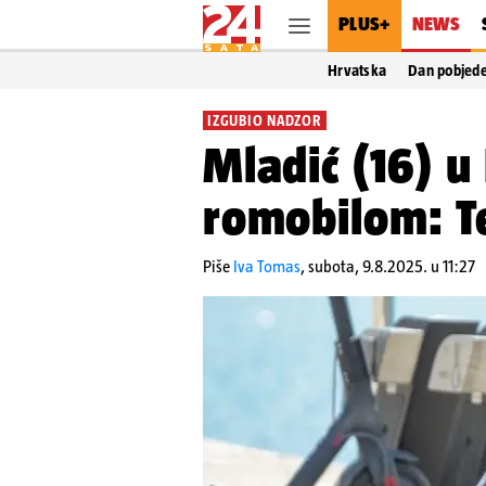
PLUS+
NEWS
Hrvatska
Dan pobjed
IZGUBIO NADZOR
Mladić (16) u 
romobilom: Te
Piše
Iva Tomas
,
subota, 9.8.2025. u 11:27