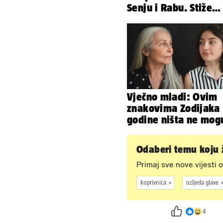
Senju i Rabu. Stiže
grmljavina, pljusak i
jaka bura
Vječno mladi: Ovim
znakovima Zodijaka
godine ništa ne mog
Odaberi temu koju ž
Primaj sve nove vijesti o
koprivnica
ozljeda glave
4