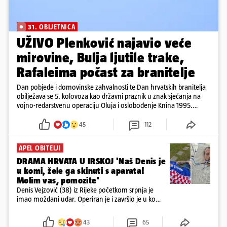
31. OBLJETNICA
UŽIVO Plenković najavio veće
mirovine, Bulja ljutile trake,
Rafaleima počast za branitelje
Dan pobjede i domovinske zahvalnosti te Dan hrvatskih branitelja
obilježava se 5. kolovoza kao državni praznik u znak sjećanja na
vojno-redarstvenu operaciju Oluja i oslobođenje Knina 1995.
godine
45
112
APEL OBITELJI
DRAMA HRVATA U IRSKOJ 'Naš Denis je
u komi, žele ga skinuti s aparata!
Molim vas, pomozite'
Denis Vejzović (38) iz Rijeke početkom srpnja je
imao moždani udar. Operiran je i završio je u komi.
Obitelj ga želi prebaciti u Hrvatsku, kažu kako
tamošnji liječnici ne vjeruju u oporavak: 'Imamo
43
65
72 sata'