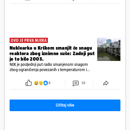
OVO JE PRVA MJERA
Nuklearka u Krškom smanjit će snagu
reaktora zbog iznimne suše: Zadnji put
je to bilo 2003.
NEK je posljednji put radio smanjenom snagom
zbog ograničenja povezanih s temperaturom i
protokom rijeke Save 2003. godine, kada je
smanjenje snage bilo potrebno više od 90 dana.
8
59
Učitaj više