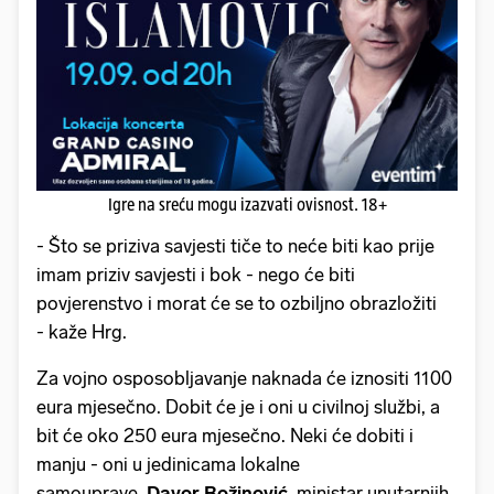
Igre na sreću mogu izazvati ovisnost. 18+
- Što se priziva savjesti tiče to neće biti kao prije
imam priziv savjesti i bok - nego će biti
povjerenstvo i morat će se to ozbiljno obrazložiti
- kaže Hrg.
Za vojno osposobljavanje naknada će iznositi 1100
eura mjesečno. Dobit će je i oni u civilnoj službi, a
bit će oko 250 eura mjesečno. Neki će dobiti i
manju - oni u jedinicama lokalne
samouprave.
Davor Božinović
, ministar unutarnjih