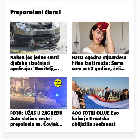
Preporučeni članci
Nakon još jedne smrti
FOTO Zgodna stjuardesa
dječaka stručnjaci
hitno traži muža: Sama
apeliraju: 'Roditelji,
sam već 3 godine, želim
električni romobili nisu
da bude stariji...
igračke'
FOTO: UŽAS U ZAGREBU
400 FOTKI OLUJE Evo
Auto sletio s ceste i
kako je Hrvatska
prepolovio se. Čovjek
obilježila svečanost
poginuo, ima ozlijeđenih