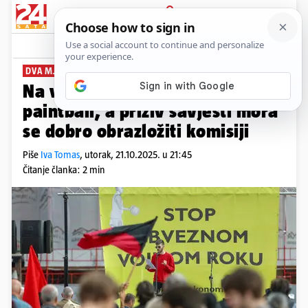
PRIJAVA
News
Komentari
12
DVA MJESECA TEMELJNE VOJNE OBUKE
Na vojnoj obuci igrat će se i
paintball, a priziv savjesti mora
se dobro obrazložiti komisiji
Piše
Iva Tomas
,
utorak, 21.10.2025. u 21:45
Čitanje članka: 2 min