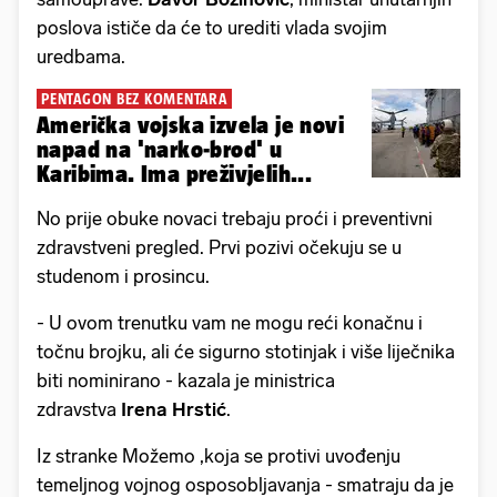
poslova ističe da će to urediti vlada svojim
uredbama.
PENTAGON BEZ KOMENTARA
Američka vojska izvela je novi
napad na 'narko-brod' u
Karibima. Ima preživjelih...
No prije obuke novaci trebaju proći i preventivni
zdravstveni pregled. Prvi pozivi očekuju se u
studenom i prosincu.
- U ovom trenutku vam ne mogu reći konačnu i
točnu brojku, ali će sigurno stotinjak i više liječnika
biti nominirano - kazala je ministrica
zdravstva
Irena Hrstić
.
Iz stranke Možemo ,koja se protivi uvođenju
temeljnog vojnog osposobljavanja - smatraju da je