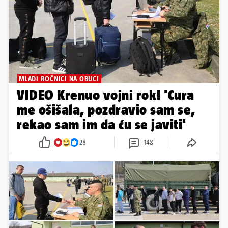
MLADI ROČNICI NA OBUCI
VIDEO Krenuo vojni rok! 'Cura
me ošišala, pozdravio sam se,
rekao sam im da ću se javiti'
28
148