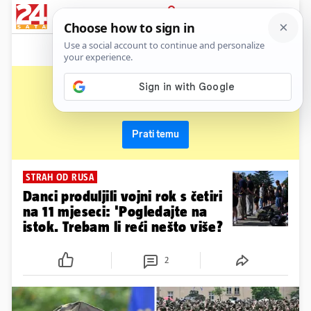
News
Show
Sport
Life&style
Video
Express
PRIJAVA
vojni rok
Primaj sve nove vijesti o temi i budi u tijeku
Prati temu
STRAH OD RUSA
Danci produljili vojni rok s četiri
na 11 mjeseci: 'Pogledajte na
istok. Trebam li reći nešto više?
2