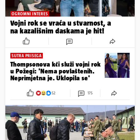
OGROMNI INTERES
Vojni rok se vraća u stvarnost, a
na kazališnim daskama je hit!
SUTRA PRISEGA
Thompsonova kći služi vojni rok
u Požegi: 'Nema povlaštenih.
Neprimjetna je. Uklopila se'
52
175