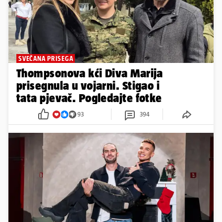
SVEČANA PRISEGA
Thompsonova kći Diva Marija
prisegnula u vojarni. Stigao i
tata pjevač. Pogledajte fotke
93
394