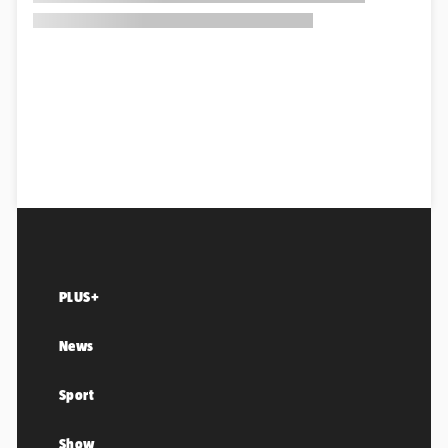
PLUS+
News
Sport
Show