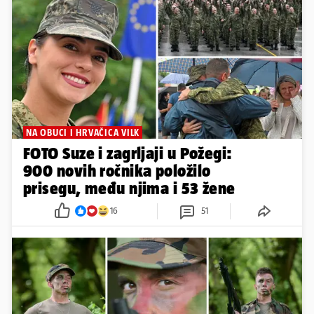
NA OBUCI I HRVAČICA VILK
FOTO Suze i zagrljaji u Požegi:
900 novih ročnika položilo
prisegu, među njima i 53 žene
16
51