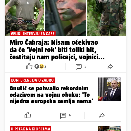
VELIKI INTERVJU ZA CAFE
Miro Čabraja: Nisam očekivao
da će 'Vojni rok' biti toliki hit,
čestitaju nam policajci, vojnici...
2
3
KONFERENCIJA U ZADRU
Anušić se pohvalio rekordnim
odazivom na vojnu obuku: 'To
nijedna europska zemlja nema'
6
U PETAK NA KIOSCIMA