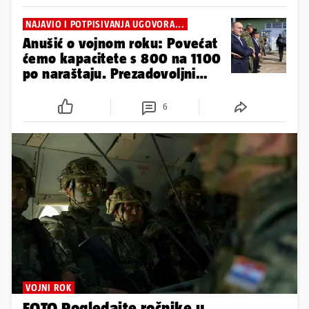
NAJAVIO I POTPISIVANJA UGOVORA...
Anušić o vojnom roku: Povećat
ćemo kapacitete s 800 na 1100
po naraštaju. Prezadovoljni
smo
6
VOJNI ROK
FOTO Pogledajte ročnike u