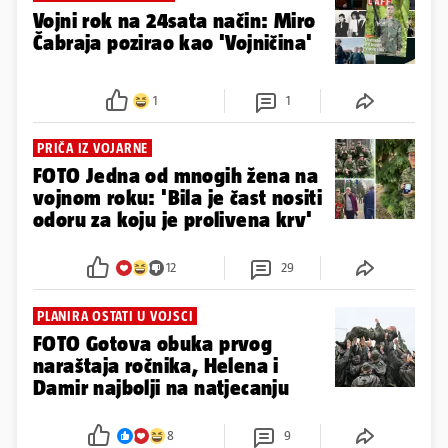
Vojni rok na 24sata način: Miro
Čabraja pozirao kao 'Vojničina'
1
1
PRIČA IZ VOJARNE
FOTO Jedna od mnogih žena na
vojnom roku: 'Bila je čast nositi
odoru za koju je prolivena krv'
12
29
PLANIRA OSTATI U VOJSCI
FOTO Gotova obuka prvog
naraštaja ročnika, Helena i
Damir najbolji na natjecanju
8
9