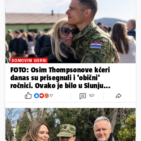
DOMOVINI VJERNI
FOTO: Osim Thompsonove kćeri
danas su prisegnuli i 'obični'
ročnici. Ovako je bilo u Slunju...
17
107