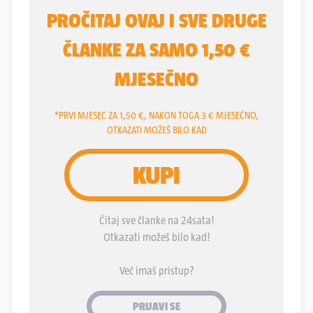
srednjih škola koji su osvojili prva mjesta na
natjecanjima znanja i vještina.