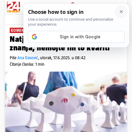
PRIJAVA
News
Komentari
0
KOMENTAR: ANA DASOVIĆ
PLUS+
Natjecanja povezuju mlade oko
znanja, nemojte im to kvariti
Piše
Ana Dasović
,
utorak, 17.6.2025. u 08:42
Čitanje članka: 1 min