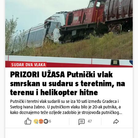
SUDAR DVA VLAKA
PRIZORI UŽASA Putnički vlak
smrskan u sudaru s teretnim, na
terenu i helikopter hitne
Putnički i teretni vlak sudarili su se iza 10 sati između Gradeca i
Svetog Ivana žabno. U putničkom vlaku bilo je 20-ak putnika, a
kako doznajemo teže ozljede zadobio je strojovođa putničkog
vlaka. Zatvoren je promet, a fotoreporteri Prigorskog objavili su
6
47
prve snimke s mjesta sudara