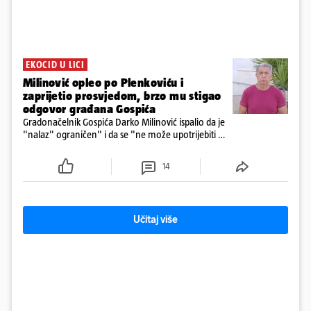
EKOCID U LICI
Milinović opleo po Plenkoviću i
zaprijetio prosvjedom, brzo mu stigao
odgovor građana Gospića
Gradonačelnik Gospića Darko Milinović ispalio da je
"nalaz" ograničen" i da se "ne može upotrijebiti za
sudske sporove". Građani Gospića ga podsjetili da
ga je naručio Uskok i da je dio spisa
14
Učitaj više