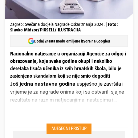
Zagreb: Svečana dodjela Nagrade Oskar znanja 2024. |
Foto:
Slavko Midzor/PIXSELL/ ILUSTRACIJA
Dodaj 24sata među omiljene izvore na Googleu
Nacionalno natjecanje u organizaciji Agencije za odgoj i
obrazovanje, koje svake godine okupi i nekoliko
desetaka tisuća učenika iz svih hrvatskih škola, bilo je
zasjenjeno skandalom koji se nije smio dogoditi
Još jedna nastavna godina
uspješno je završila i
vrijeme je za nagrade onima koji su ostvarili sjajne
rezultate na raznim natjecanjima, nastupima i
redovnoj nastavi. Grad Varaždin svečano je
nagradio svoja 263 najuspješnija učenika i njihove
mentore, a jučer popodne dodijeljeni su i
tradicionalni Oskari znanja za učenike osnovnih i