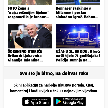
FOTO Žena s
Bennacer raskinuo s
'najsavršenijim tijelom'
Milanom i postao
raspametila je fanove
slobodan igrač. Boban
zaigranim fotkama iz
ga želio zadržati u
plićaka
Dinamu
ŠOKANTNO OTKRIĆE
UŽAS U SL. BRODU: U kući
Britanci: Ljubavnica
našli tijelo 71-godišnjaka!
Giannija Infantina
Policija sumnja na
isplaćena je novcem
nasilnu smrt
Uefe!?
Sve što je bitno, na dohvat ruke
Skini aplikaciju za najbolje iskustvo portala. Čitaj,
komentiraj i budi uvijek u toku s najnovijim vijestima.