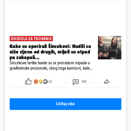
DOZVOLA ZA TROVANJE
Kako su operirali Šincekovi: Nudili su
niže cijene od drugih, mljeli su otpad
pa zakapali...
Šincekove tvrtke bavile su se preradom otpada u
građevinske proizvode, zbog čega kamioni, bale
plastike i samljeveni materijal dugo nisu izazivali
sumnju
22
126
Učitaj više