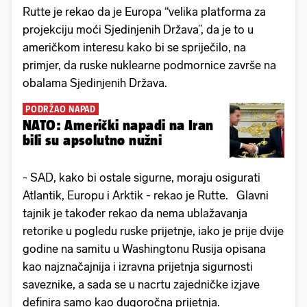
Rutte je rekao da je Europa “velika platforma za
projekciju moći Sjedinjenih Država”, da je to u
američkom interesu kako bi se spriječilo, na
primjer, da ruske nuklearne podmornice završe na
obalama Sjedinjenih Država.
PODRŽAO NAPAD
NATO: Američki napadi na Iran
bili su apsolutno nužni
- SAD, kako bi ostale sigurne, moraju osigurati
Atlantik, Europu i Arktik - rekao je Rutte. Glavni
tajnik je također rekao da nema ublažavanja
retorike u pogledu ruske prijetnje, iako je prije dvije
godine na samitu u Washingtonu Rusija opisana
kao najznačajnija i izravna prijetnja sigurnosti
saveznike, a sada se u nacrtu zajedničke izjave
definira samo kao dugoročna prijetnja.