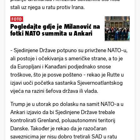
stali uz njega u ratu protiv Irana.
FOTO
Pogledajte gdje je Milanović na
fotki NATO summita u Ankari
- Sjedinjene Države potpuno su privržene NATO-u,
ali postoje i očekivanja s američke strane, a to je
da Europljani i Kanađani podjednako snose
troškove, što je posve pošteno - rekao je Rutte u
izjavi uoči početka sastanka Sjevernoatlantskog
vijeća na razini šefova država ili vlada.
Trump je u utorak po dolasku na samit NATO-a u
Ankari izjavio da bi Sjedinjene Države trebale
kontrolirati Grenland, poluautonomni teritorij
Danske. Također je rekao da je razočaran
saveznicima jer nisu dobro tretirali SAD u ratu