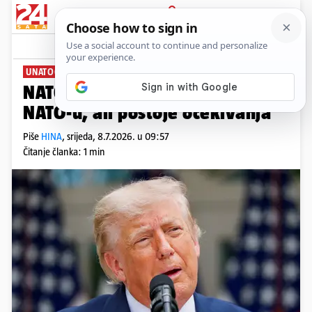
PRIJAVA
News
Komentari
1
UNATOČ TRUMPOVIM IZJAVAMA
NATO: SAD je potpuno privržen
NATO-u, ali postoje očekivanja
Piše
HINA
,
srijeda, 8.7.2026. u 09:57
Čitanje članka: 1 min