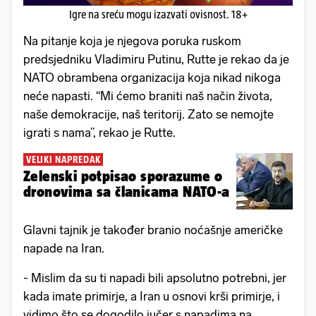
Igre na sreću mogu izazvati ovisnost. 18+
Na pitanje koja je njegova poruka ruskom
predsjedniku Vladimiru Putinu, Rutte je rekao da je
NATO obrambena organizacija koja nikad nikoga
neće napasti. “Mi ćemo braniti naš način života,
naše demokracije, naš teritorij. Zato se nemojte
igrati s nama”, rekao je Rutte.
VELIKI NAPREDAK
Zelenski potpisao sporazume o
dronovima sa članicama NATO-a
Glavni tajnik je također branio noćašnje američke
napade na Iran.
- Mislim da su ti napadi bili apsolutno potrebni, jer
kada imate primirje, a Iran u osnovi krši primirje, i
vidimo što se dogodilo jučer s napadima na