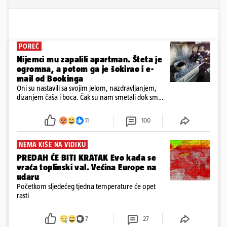
POREČ
Nijemci mu zapalili apartman. Šteta je
ogromna, a potom ga je šokirao i e-
mail od Bookinga
Oni su nastavili sa svojim jelom, nazdravljanjem,
dizanjem čaša i boca. Čak su nam smetali dok smo
u panici kupili crijeva kako bismo pokušali ugasiti
požar, rekao je vlasnik
11
100
NEMA KIŠE NA VIDIKU
PREDAH ĆE BITI KRATAK Evo kada se
vraća toplinski val. Većina Europe na
udaru
Početkom sljedećeg tjedna temperature će opet
rasti
7
27