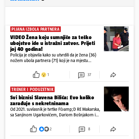
PIJANA IZBOLA PARTNERA
VIDEO Žena koju sumnjiče za teško
ubojstvo ide u istražni zatvor. Prijeti
joj 40 godina!
Policija je objavila kako su utvrdili da je žena (36)
nožem ubola partnera (71) koji je na mjestu
preminuo. Imala je 2,03 promila. U nedjelju su je
ispitali i poslali u istražni zatvor
1
37
TRENER I PODUZETNIK
Svi biznisi Slavena Bilića: Evo koliko
zarađuje s nekretninama
Od 2021. suvlasnik je tvrtke F&amp;D RE Makarska,
sa Sanjinom Ugarkovićem, Dariom Bošnjakom i
Dobrislavom Hrkaćem. Tvrtka je registrirana za
poslovanje nekretninama, a od osnutka nema
2
8
zaposlenih