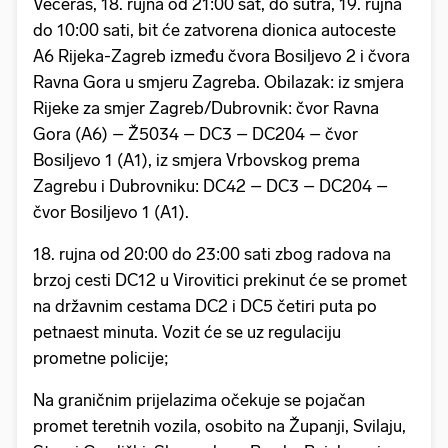
Večeras, 18. rujna od 21:00 sat, do sutra, 19. rujna
do 10:00 sati, bit će zatvorena dionica autoceste
A6 Rijeka-Zagreb između čvora Bosiljevo 2 i čvora
Ravna Gora u smjeru Zagreba. Obilazak: iz smjera
Rijeke za smjer Zagreb/Dubrovnik: čvor Ravna
Gora (A6) – Ž5034 – DC3 – DC204 – čvor
Bosiljevo 1 (A1), iz smjera Vrbovskog prema
Zagrebu i Dubrovniku: DC42 – DC3 – DC204 –
čvor Bosiljevo 1 (A1).
18. rujna od 20:00 do 23:00 sati zbog radova na
brzoj cesti DC12 u Virovitici prekinut će se promet
na državnim cestama DC2 i DC5 četiri puta po
petnaest minuta. Vozit će se uz regulaciju
prometne policije;
Na graničnim prijelazima očekuje se pojačan
promet teretnih vozila, osobito na Županji, Svilaju,