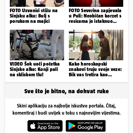
FOTO Uzvanici stižu na
FOTO Severina zapjevala
Sinjsku alku: Bulj s
u Puli: Neobičan korzet s
porukom na majici
resicama je istaknuo
njezine vitke noge...
VIDEO Šok uoči početka
Kako horoskopski
Sinjske alke: Konji pali
znakovi truju svoje veze:
na skliskom tlu!
Bik vas tretira kao
vlasništvo, Jarcu je veza
ugovor
Sve što je bitno, na dohvat ruke
Skini aplikaciju za najbolje iskustvo portala. Čitaj,
komentiraj i budi uvijek u toku s najnovijim vijestima.