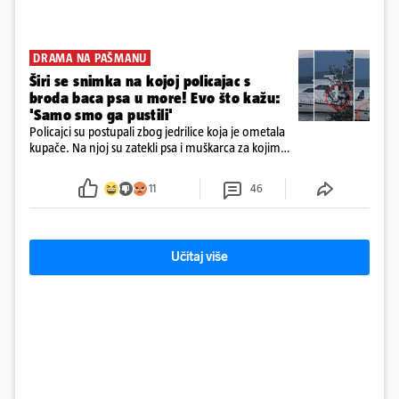
DRAMA NA PAŠMANU
Širi se snimka na kojoj policajac s
broda baca psa u more! Evo što kažu:
'Samo smo ga pustili'
Policajci su postupali zbog jedrilice koja je ometala
kupače. Na njoj su zatekli psa i muškarca za kojim
se od ranije trage. Muškarac je pružao otpor te su
ga uhitili, a psa je preuzeo komunalni redar
11
46
Učitaj više