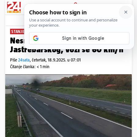
PRIJAVA
News
Komentari
0
STANJE NA CESTAMA
Nesreća na A1 između Karlovca i
Jastrebarskog, vozi se 60 km/h
Piše
24sata
,
četvrtak, 18.9.2025. u 07:01
Čitanje članka: < 1 min