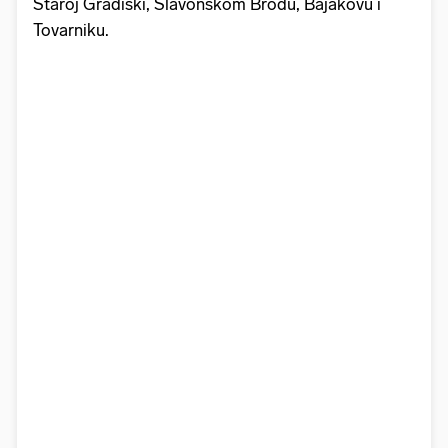
Staroj Gradiški, Slavonskom Brodu, Bajakovu i
Tovarniku.